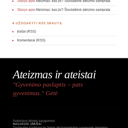
Stasys
apie
Ateizmas: kas jis? Šiuolaikinė ateizmo samprata
Stasys
apie
Ateizmas: kas jis? Šiuolaikinė ateizmo samprata
♣ UŽSISAKYTI RSS SRAUTĄ
Įrašai (RSS)
Komentarai (RSS)
Ateizmas ir ateistai
"Gyvenimo paslaptis – pats
gyvenimas." Gėtė
Autoriaus teisės saugomos
NAUJAUSI ĮRAŠAI
Tarptautinė konferencija Seime dėl humanistinių ceremonijų įteisinimo