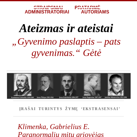
STRAIPSNIAI
PRATARMĖ
ADMINISTRATORIAI
AUTORIAMS
Ateizmas ir ateistai
„Gyvenimo paslaptis – pats
gyvenimas.“ Gėtė
ĮRAŠAI TURINTYS ŽYMĘ ‘EKSTRASENSAI’
Klimenka, Gabrielius E.
Paranormalių mitų griovėjas