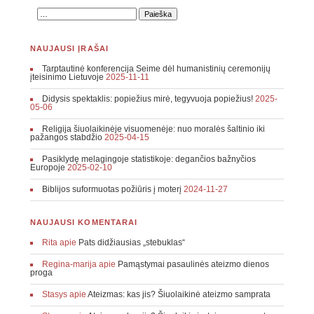
NAUJAUSI ĮRAŠAI
Tarptautinė konferencija Seime dėl humanistinių ceremonijų
įteisinimo Lietuvoje
2025-11-11
Didysis spektaklis: popiežius mirė, tegyvuoja popiežius!
2025-
05-06
Religija šiuolaikinėje visuomenėje: nuo moralės šaltinio iki
pažangos stabdžio
2025-04-15
Pasiklydę melagingoje statistikoje: degančios bažnyčios
Europoje
2025-02-10
Biblijos suformuotas požiūris į moterį
2024-11-27
NAUJAUSI KOMENTARAI
Rita
apie
Pats didžiausias „stebuklas“
Regina-marija
apie
Pamąstymai pasaulinės ateizmo dienos
proga
Stasys
apie
Ateizmas: kas jis? Šiuolaikinė ateizmo samprata