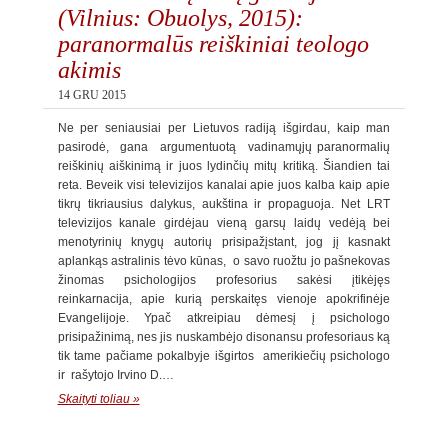
(Vilnius: Obuolys, 2015):
paranormalūs reiškiniai teologo
akimis
14 GRU 2015
Ne per seniausiai per Lietuvos radiją išgirdau, kaip man
pasirodė, gana argumentuotą vadinamųjų paranormalių
reiškinių aiškinimą ir juos lydinčių mitų kritiką. Šiandien tai
reta. Beveik visi televizijos kanalai apie juos kalba kaip apie
tikrų tikriausius dalykus, aukština ir propaguoja. Net LRT
televizijos kanale girdėjau vieną garsų laidų vedėją bei
menotyrinių knygų autorių prisipažįstant, jog jį kasnakt
aplankąs astralinis tėvo kūnas, o savo ruožtu jo pašnekovas
žinomas psichologijos profesorius sakėsi įtikėjęs
reinkarnacija, apie kurią perskaitęs vienoje apokrifinėje
Evangelijoje. Ypač atkreipiau dėmesį į psichologo
prisipažinimą, nes jis nuskambėjo disonansu profesoriaus ką
tik tame pačiame pokalbyje išgirtos amerikiečių psichologo
ir rašytojo Irvino D.…
Skaityti toliau »