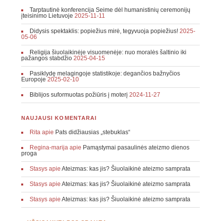
Tarptautinė konferencija Seime dėl humanistinių ceremonijų
įteisinimo Lietuvoje
2025-11-11
Didysis spektaklis: popiežius mirė, tegyvuoja popiežius!
2025-
05-06
Religija šiuolaikinėje visuomenėje: nuo moralės šaltinio iki
pažangos stabdžio
2025-04-15
Pasiklydę melagingoje statistikoje: degančios bažnyčios
Europoje
2025-02-10
Biblijos suformuotas požiūris į moterį
2024-11-27
NAUJAUSI KOMENTARAI
Rita
apie
Pats didžiausias „stebuklas“
Regina-marija
apie
Pamąstymai pasaulinės ateizmo dienos
proga
Stasys
apie
Ateizmas: kas jis? Šiuolaikinė ateizmo samprata
Stasys
apie
Ateizmas: kas jis? Šiuolaikinė ateizmo samprata
Stasys
apie
Ateizmas: kas jis? Šiuolaikinė ateizmo samprata