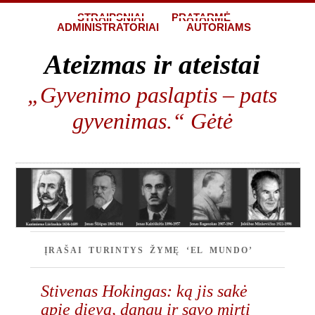
STRAIPSNIAI
PRATARMĖ
ADMINISTRATORIAI
AUTORIAMS
Ateizmas ir ateistai
„Gyvenimo paslaptis – pats
gyvenimas.“ Gėtė
ĮRAŠAI TURINTYS ŽYMĘ ‘EL MUNDO’
Stivenas Hokingas: ką jis sakė
apie dievą, dangų ir savo mirtį