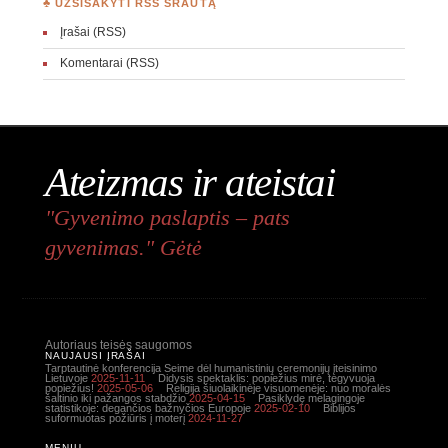
♣ UŽSISAKYTI RSS SRAUTĄ
Įrašai (RSS)
Komentarai (RSS)
Ateizmas ir ateistai
"Gyvenimo paslaptis – pats
gyvenimas." Gėtė
Autoriaus teisės saugomos
NAUJAUSI ĮRAŠAI
Tarptautinė konferencija Seime dėl humanistinių ceremonijų įteisinimo
Lietuvoje
2025-11-11
Didysis spektaklis: popiežius mirė, tegyvuoja
popiežius!
2025-05-06
Religija šiuolaikinėje visuomenėje: nuo moralės
šaltinio iki pažangos stabdžio
2025-04-15
Pasiklydę melagingoje
statistikoje: degančios bažnyčios Europoje
2025-02-10
Biblijos
suformuotas požiūris į moterį
2024-11-27
MENIU