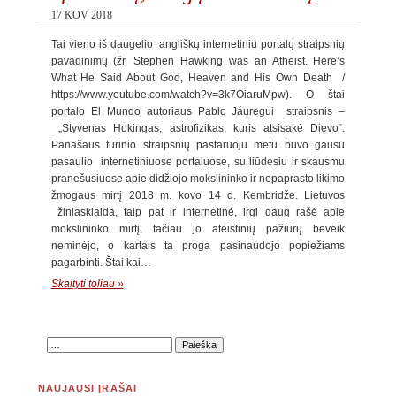
17 KOV 2018
Tai vieno iš daugelio angliškų internetinių portalų straipsnių
pavadinimų (žr. Stephen Hawking was an Atheist. Here’s
What He Said About God, Heaven and His Own Death /
https://www.youtube.com/watch?v=3k7OiaruMpw). O štai
portalo El Mundo autoriaus Pablo Jáuregui straipsnis –
„Styvenas Hokingas, astrofizikas, kuris atsisakė Dievo“.
Panašaus turinio straipsnių pastaruoju metu buvo gausu
pasaulio internetiniuose portaluose, su liūdesiu ir skausmu
pranešusiuose apie didžiojo mokslininko ir nepaprasto likimo
žmogaus mirtį 2018 m. kovo 14 d. Kembridže. Lietuvos
žiniasklaida, taip pat ir internetinė, irgi daug rašė apie
mokslininko mirtį, tačiau jo ateistinių pažiūrų beveik
neminėjo, o kartais ta proga pasinaudojo popiežiams
pagarbinti. Štai kai…
Skaityti toliau »
NAUJAUSI ĮRAŠAI