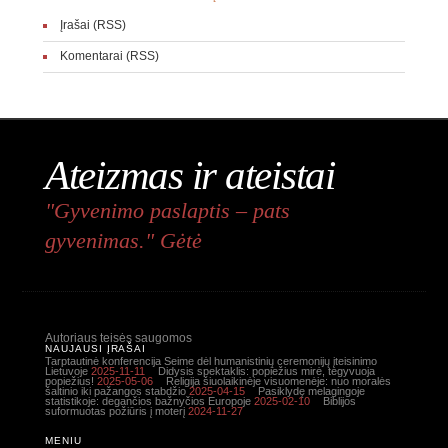
Įrašai (RSS)
Komentarai (RSS)
Ateizmas ir ateistai
"Gyvenimo paslaptis – pats
gyvenimas." Gėtė
Autoriaus teisės saugomos
NAUJAUSI ĮRAŠAI
Tarptautinė konferencija Seime dėl humanistinių ceremonijų įteisinimo
Lietuvoje
2025-11-11
Didysis spektaklis: popiežius mirė, tegyvuoja
popiežius!
2025-05-06
Religija šiuolaikinėje visuomenėje: nuo moralės
šaltinio iki pažangos stabdžio
2025-04-15
Pasiklydę melagingoje
statistikoje: degančios bažnyčios Europoje
2025-02-10
Biblijos
suformuotas požiūris į moterį
2024-11-27
MENIU