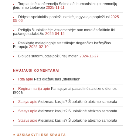
Tarptautinė konferencija Seime dėl humanistinių ceremonijų
įteisinimo Lietuvoje
2025-11-11
Didysis spektaklis: popiežius mirė, tegyvuoja popiežius!
2025-
05-06
Religija šiuolaikinėje visuomenėje: nuo moralės šaltinio iki
pažangos stabdžio
2025-04-15
Pasiklydę melagingoje statistikoje: degančios bažnyčios
Europoje
2025-02-10
Biblijos suformuotas požiūris į moterį
2024-11-27
NAUJAUSI KOMENTARAI
Rita
apie
Pats didžiausias „stebuklas“
Regina-marija
apie
Pamąstymai pasaulinės ateizmo dienos
proga
Stasys
apie
Ateizmas: kas jis? Šiuolaikinė ateizmo samprata
Stasys
apie
Ateizmas: kas jis? Šiuolaikinė ateizmo samprata
Stasys
apie
Ateizmas: kas jis? Šiuolaikinė ateizmo samprata
♣ UŽSISAKYTI RSS SRAUTĄ