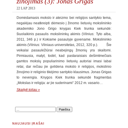
žinojimas (3): Jonas Grigas
22 LAP 2013
Domėdamasis mokslo ir ateizmo bei religijos santykio tema,
negalėjau neatkreipti dėmesio į žinomo lietuvių mokslininko
akademiko Jono Grigo knygas Kiek trunka sekundė:
šiuolaikinis pasaulis mokslininkų akimis (Vilnius: Tyto alba,
2011, 346 p.) ir Kokiame pasaulyje gyvename. Mokslininko
akimis (Vilnius: Vilniaus universitetas, 2012, 320 p.). Šie
veikalai pasaulėžiūrai neabejingų žmonių yra skaitomi.
Pirmiausia, matyt, todėl, kad pastaraisiais dešimtmečiais
gamtos mokslų populiarinimo lietuvių autoriai imasi labai
retai, dar rečiau jie gvildena mokslo ir religijos, mokslinio
žinojimo ir religinio tikėjimo santykio klausimus. Jonas Grigas
to nevengia. Knygos Kiek trunka sekundė fragmentas
„Mokslas ir religija: ar jie suderinami“ 2012 m. vasario…
Skaityti toliau »
NAUJAUSI ĮRAŠAI