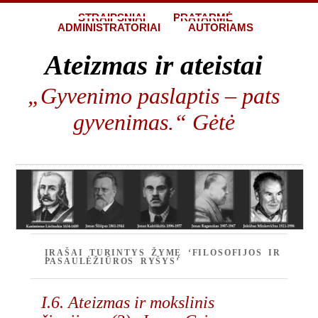
STRAIPSNIAI
PRATARMĖ
ADMINISTRATORIAI
AUTORIAMS
Ateizmas ir ateistai
„Gyvenimo paslaptis – pats
gyvenimas.“ Gėtė
ĮRAŠAI TURINTYS ŽYMĘ ‘FILOSOFIJOS IR
PASAULĖŽIŪROS RYŠYS’
I.6. Ateizmas ir mokslinis