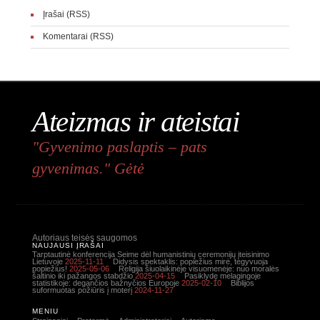
Įrašai (RSS)
Komentarai (RSS)
Ateizmas ir ateistai
"Gyvenimo paslaptis – pats
gyvenimas." Gėtė
Autoriaus teisės saugomos
NAUJAUSI ĮRAŠAI
Tarptautinė konferencija Seime dėl humanistinių ceremonijų įteisinimo
Lietuvoje
2025-11-11
Didysis spektaklis: popiežius mirė, tegyvuoja
popiežius!
2025-05-06
Religija šiuolaikinėje visuomenėje: nuo moralės
šaltinio iki pažangos stabdžio
2025-04-15
Pasiklydę melagingoje
statistikoje: degančios bažnyčios Europoje
2025-02-10
Biblijos
suformuotas požiūris į moterį
2024-11-27
MENIU