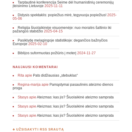
Tarptautinė konferencija Seime dėl humanistinių ceremonijų
įteisinimo Lietuvoje
2025-11-11
Didysis spektaklis: popiežius mirė, tegyvuoja popiežius!
2025-
05-06
Religija šiuolaikinėje visuomenėje: nuo moralės šaltinio iki
pažangos stabdžio
2025-04-15
Pasiklydę melagingoje statistikoje: degančios bažnyčios
Europoje
2025-02-10
Biblijos suformuotas požiūris į moterį
2024-11-27
NAUJAUSI KOMENTARAI
Rita
apie
Pats didžiausias „stebuklas“
Regina-marija
apie
Pamąstymai pasaulinės ateizmo dienos
proga
Stasys
apie
Ateizmas: kas jis? Šiuolaikinė ateizmo samprata
Stasys
apie
Ateizmas: kas jis? Šiuolaikinė ateizmo samprata
Stasys
apie
Ateizmas: kas jis? Šiuolaikinė ateizmo samprata
♣ UŽSISAKYTI RSS SRAUTĄ