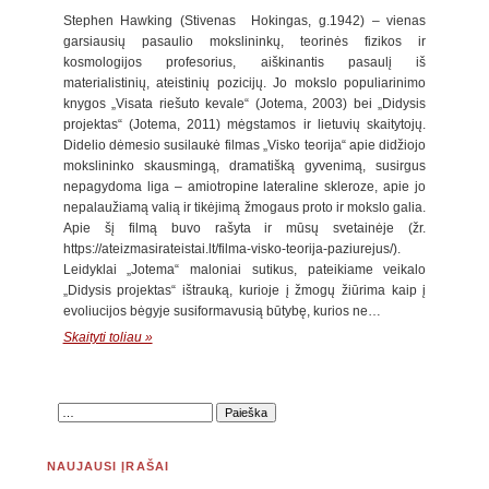
Stephen Hawking (Stivenas Hokingas, g.1942) – vienas
garsiausių pasaulio mokslininkų, teorinės fizikos ir
kosmologijos profesorius, aiškinantis pasaulį iš
materialistinių, ateistinių pozicijų. Jo mokslo populiarinimo
knygos „Visata riešuto kevale“ (Jotema, 2003) bei „Didysis
projektas“ (Jotema, 2011) mėgstamos ir lietuvių skaitytojų.
Didelio dėmesio susilaukė filmas „Visko teorija“ apie didžiojo
mokslininko skausmingą, dramatišką gyvenimą, susirgus
nepagydoma liga – amiotropine lateraline skleroze, apie jo
nepalaužiamą valią ir tikėjimą žmogaus proto ir mokslo galia.
Apie šį filmą buvo rašyta ir mūsų svetainėje (žr.
https://ateizmasirateistai.lt/filma-visko-teorija-paziurejus/).
Leidyklai „Jotema“ maloniai sutikus, pateikiame veikalo
„Didysis projektas“ ištrauką, kurioje į žmogų žiūrima kaip į
evoliucijos bėgyje susiformavusią būtybę, kurios ne…
Skaityti toliau »
NAUJAUSI ĮRAŠAI