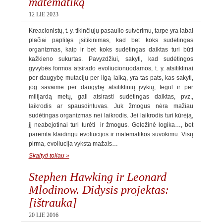
matematiką
12 LIE 2023
Kreacionistų, t. y. tikinčiųjų pasaulio sutvėrimu, tarpe yra labai
plačiai paplitęs įsitikinimas, kad bet koks sudėtingas
organizmas, kaip ir bet koks sudėtingas daiktas turi būti
kažkieno sukurtas. Pavyzdžiui, sakyti, kad sudėtingos
gyvybės formos atsirado evoliucionuodamos, t. y. atsitiktinai
per daugybę mutacijų per ilgą laiką, yra tas pats, kas sakyti,
jog savaime per daugybę atsitiktinių įvykių, tegul ir per
milijardą metų, gali atsirasti sudėtingas daiktas, pvz.,
laikrodis ar spausdintuvas. Juk žmogus nėra mažiau
sudėtingas organizmas nei laikrodis. Jei laikrodis turi kūrėją,
jį neabejotinai turi turėti ir žmogus. Geležinė logika…, bet
paremta klaidingu evoliucijos ir matematikos suvokimu. Visų
pirma, evoliucija vyksta mažais…
Skaityti toliau »
Stephen Hawking ir Leonard
Mlodinow. Didysis projektas:
[ištrauka]
20 LIE 2016