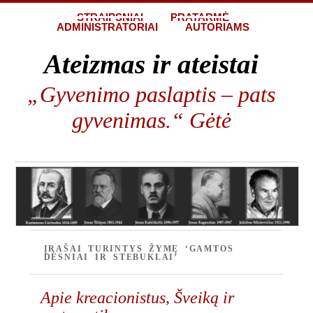
STRAIPSNIAI
PRATARMĖ
ADMINISTRATORIAI
AUTORIAMS
Ateizmas ir ateistai
„Gyvenimo paslaptis – pats
gyvenimas.“ Gėtė
ĮRAŠAI TURINTYS ŽYMĘ ‘GAMTOS
DĖSNIAI IR STEBUKLAI’
Apie kreacionistus, Šveiką ir