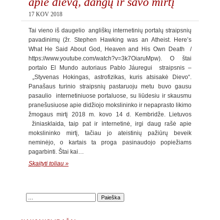
apie dievą, dangų ir savo mirtį
17 KOV 2018
Tai vieno iš daugelio angliškų internetinių portalų straipsnių
pavadinimų (žr. Stephen Hawking was an Atheist. Here’s
What He Said About God, Heaven and His Own Death /
https://www.youtube.com/watch?v=3k7OiaruMpw). O štai
portalo El Mundo autoriaus Pablo Jáuregui straipsnis –
„Styvenas Hokingas, astrofizikas, kuris atsisakė Dievo“.
Panašaus turinio straipsnių pastaruoju metu buvo gausu
pasaulio internetiniuose portaluose, su liūdesiu ir skausmu
pranešusiuose apie didžiojo mokslininko ir nepaprasto likimo
žmogaus mirtį 2018 m. kovo 14 d. Kembridže. Lietuvos
žiniasklaida, taip pat ir internetinė, irgi daug rašė apie
mokslininko mirtį, tačiau jo ateistinių pažiūrų beveik
neminėjo, o kartais ta proga pasinaudojo popiežiams
pagarbinti. Štai kai…
Skaityti toliau »