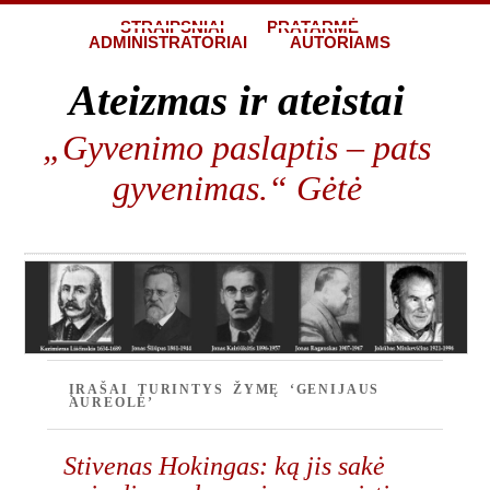
STRAIPSNIAI
PRATARMĖ
ADMINISTRATORIAI
AUTORIAMS
Ateizmas ir ateistai
„Gyvenimo paslaptis – pats
gyvenimas.“ Gėtė
ĮRAŠAI TURINTYS ŽYMĘ ‘GENIJAUS
AUREOLĖ’
Stivenas Hokingas: ką jis sakė