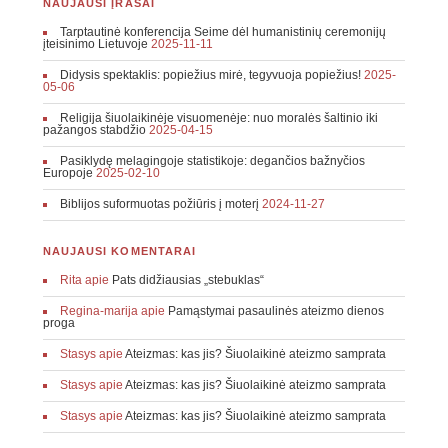
NAUJAUSI ĮRAŠAI
Tarptautinė konferencija Seime dėl humanistinių ceremonijų
įteisinimo Lietuvoje
2025-11-11
Didysis spektaklis: popiežius mirė, tegyvuoja popiežius!
2025-
05-06
Religija šiuolaikinėje visuomenėje: nuo moralės šaltinio iki
pažangos stabdžio
2025-04-15
Pasiklydę melagingoje statistikoje: degančios bažnyčios
Europoje
2025-02-10
Biblijos suformuotas požiūris į moterį
2024-11-27
NAUJAUSI KOMENTARAI
Rita
apie
Pats didžiausias „stebuklas“
Regina-marija
apie
Pamąstymai pasaulinės ateizmo dienos
proga
Stasys
apie
Ateizmas: kas jis? Šiuolaikinė ateizmo samprata
Stasys
apie
Ateizmas: kas jis? Šiuolaikinė ateizmo samprata
Stasys
apie
Ateizmas: kas jis? Šiuolaikinė ateizmo samprata