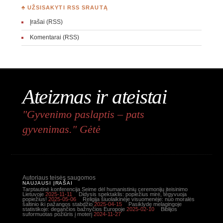
♣ UŽSISAKYTI RSS SRAUTĄ
Įrašai (RSS)
Komentarai (RSS)
Ateizmas ir ateistai
"Gyvenimo paslaptis – pats
gyvenimas." Gėtė
Autoriaus teisės saugomos
NAUJAUSI ĮRAŠAI
Tarptautinė konferencija Seime dėl humanistinių ceremonijų įteisinimo
Lietuvoje
2025-11-11
Didysis spektaklis: popiežius mirė, tegyvuoja
popiežius!
2025-05-06
Religija šiuolaikinėje visuomenėje: nuo moralės
šaltinio iki pažangos stabdžio
2025-04-15
Pasiklydę melagingoje
statistikoje: degančios bažnyčios Europoje
2025-02-10
Biblijos
suformuotas požiūris į moterį
2024-11-27