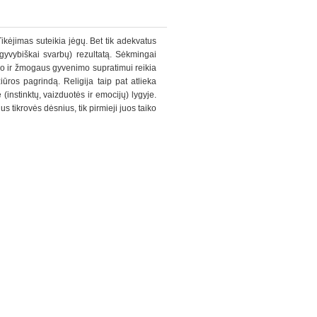
Tikėjimas suteikia jėgų. Bet tik adekvatus
 gyvybiškai svarbų) rezultatą. Sėkmingai
lio ir žmogaus gyvenimo supratimui reikia
iūros pagrindą. Religija taip pat atlieka
(instinktų, vaizduotės ir emocijų) lygyje.
us tikrovės dėsnius, tik pirmieji juos taiko