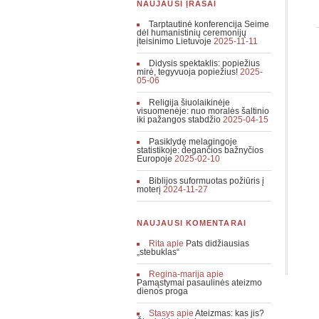
NAUJAUSI ĮRAŠAI
Tarptautinė konferencija Seime
dėl humanistinių ceremonijų
įteisinimo Lietuvoje
2025-11-11
Didysis spektaklis: popiežius
mirė, tegyvuoja popiežius!
2025-
05-06
Religija šiuolaikinėje
visuomenėje: nuo moralės šaltinio
iki pažangos stabdžio
2025-04-15
Pasiklydę melagingoje
statistikoje: degančios bažnyčios
Europoje
2025-02-10
Biblijos suformuotas požiūris į
moterį
2024-11-27
NAUJAUSI KOMENTARAI
Rita
apie
Pats didžiausias
„stebuklas“
Regina-marija
apie
Pamąstymai pasaulinės ateizmo
dienos proga
Stasys
apie
Ateizmas: kas jis?