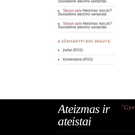
Šiuolaikinė ateizmo samprata
Stasys
apie
Ateizmas: kas jis?
Šiuolaikinė ateizmo samprata
Stasys
apie
Ateizmas: kas jis?
Šiuolaikinė ateizmo samprata
♣ UŽSISAKYTI RSS SRAUTĄ
Įrašai (RSS)
Komentarai (RSS)
Ateizmas ir
"Gyv
ateistai