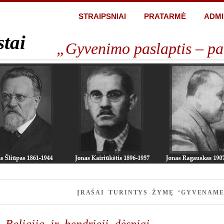
STRAIPSNIAI
PRATARMĖ
ADMI
stai
„Gyvenimo paslaptis – pa
ĮRAŠAI TURINTYS ŽYMĘ ‘GYVENAME
Religija ir bendrieji dėsniai