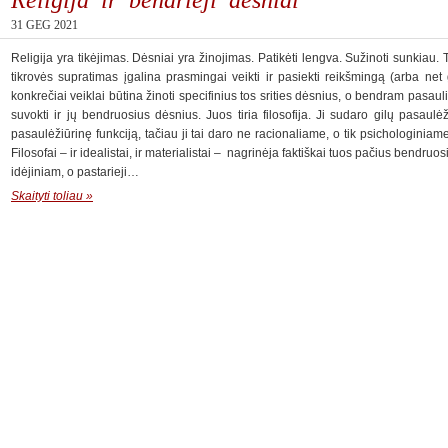
31 GEG 2021
Religija yra tikėjimas. Dėsniai yra žinojimas. Patikėti lengva. Sužinoti sunkiau. 
tikrovės supratimas įgalina prasmingai veikti ir pasiekti reikšmingą (arba net
konkrečiai veiklai būtina žinoti specifinius tos srities dėsnius, o bendram pasau
suvokti ir jų bendruosius dėsnius. Juos tiria filosofija. Ji sudaro gilų pasaulėž
pasaulėžiūrinę funkciją, tačiau ji tai daro ne racionaliame, o tik psichologiniame 
Filosofai – ir idealistai, ir materialistai – nagrinėja faktiškai tuos pačius bendruosi
idėjiniam, o pastarieji…
Skaityti toliau »