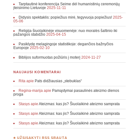
Tarptautinė konferencija Seime dėl humanistinių ceremonijų
įteisinimo Lietuvoje
2025-11-11
Didysis spektaklis: popiežius mirė, tegyvuoja popiežius!
2025-
05-06
Religija šiuolaikinėje visuomenėje: nuo moralės šaltinio iki
pažangos stabdžio
2025-04-15
Pasiklydę melagingoje statistikoje: degančios bažnyčios
Europoje
2025-02-10
Biblijos suformuotas požiūris į moterį
2024-11-27
NAUJAUSI KOMENTARAI
Rita
apie
Pats didžiausias „stebuklas“
Regina-marija
apie
Pamąstymai pasaulinės ateizmo dienos
proga
Stasys
apie
Ateizmas: kas jis? Šiuolaikinė ateizmo samprata
Stasys
apie
Ateizmas: kas jis? Šiuolaikinė ateizmo samprata
Stasys
apie
Ateizmas: kas jis? Šiuolaikinė ateizmo samprata
♣ UŽSISAKYTI RSS SRAUTĄ