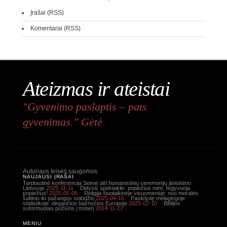
Įrašai (RSS)
Komentarai (RSS)
Ateizmas ir ateistai
"Gyvenimo paslaptis – pats
gyvenimas." Gėtė
Autoriaus teisės saugomos
NAUJAUSI ĮRAŠAI
Tarptautinė konferencija Seime dėl humanistinių ceremonijų įteisinimo
Lietuvoje
2025-11-11
Didysis spektaklis: popiežius mirė, tegyvuoja
popiežius!
2025-05-06
Religija šiuolaikinėje visuomenėje: nuo moralės
šaltinio iki pažangos stabdžio
2025-04-15
Pasiklydę melagingoje
statistikoje: degančios bažnyčios Europoje
2025-02-10
Biblijos
suformuotas požiūris į moterį
2024-11-27
MENIU