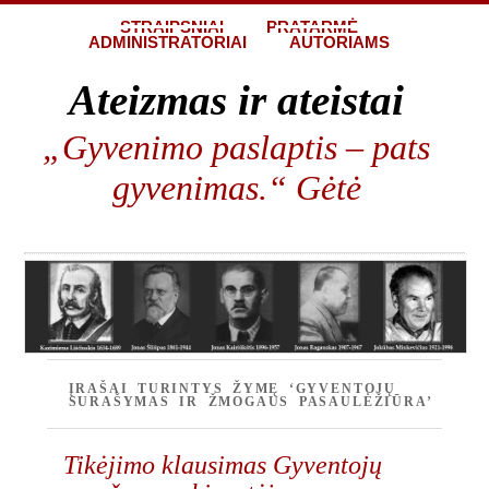
STRAIPSNIAI
PRATARMĖ
ADMINISTRATORIAI
AUTORIAMS
Ateizmas ir ateistai
„Gyvenimo paslaptis – pats
gyvenimas.“ Gėtė
ĮRAŠAI TURINTYS ŽYMĘ ‘GYVENTOJŲ
SURAŠYMAS IR ŽMOGAUS PASAULĖŽIŪRA’
Tikėjimo klausimas Gyventojų