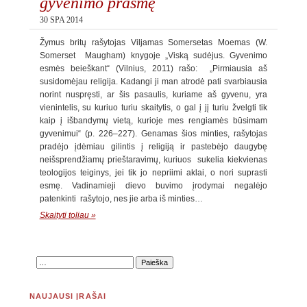
gyvenimo prasmę
30 SPA 2014
Žymus britų rašytojas Viljamas Somersetas Moemas (W.
Somerset Maugham) knygoje „Viską sudėjus. Gyvenimo
esmės beieškant“ (Vilnius, 2011) rašo: „Pirmiausia aš
susidomėjau religija. Kadangi ji man atrodė pati svarbiausia
norint nuspręsti, ar šis pasaulis, kuriame aš gyvenu, yra
vienintelis, su kuriuo turiu skaitytis, o gal į jį turiu žvelgti tik
kaip į išbandymų vietą, kurioje mes rengiamės būsimam
gyvenimui“ (p. 226–227). Genamas šios minties, rašytojas
pradėjo įdėmiau gilintis į religiją ir pastebėjo daugybę
neišsprendžiamų prieštaravimų, kuriuos sukelia kiekvienas
teologijos teiginys, jei tik jo nepriimi aklai, o nori suprasti
esmę. Vadinamieji dievo buvimo įrodymai negalėjo
patenkinti rašytojo, nes jie arba iš minties…
Skaityti toliau »
NAUJAUSI ĮRAŠAI