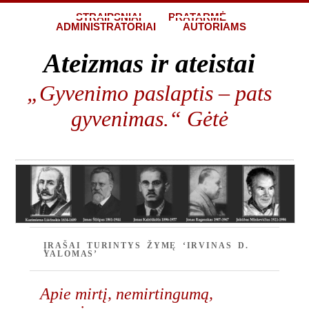
STRAIPSNIAI
PRATARMĖ
ADMINISTRATORIAI
AUTORIAMS
Ateizmas ir ateistai
„Gyvenimo paslaptis – pats
gyvenimas.“ Gėtė
ĮRAŠAI TURINTYS ŽYMĘ ‘IRVINAS D.
YALOMAS’
Apie mirtį, nemirtingumą,