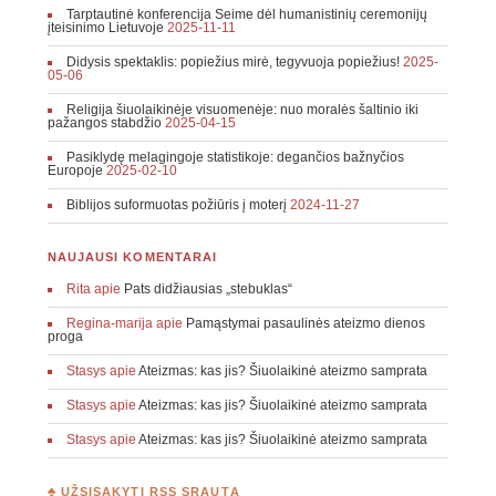
Tarptautinė konferencija Seime dėl humanistinių ceremonijų
įteisinimo Lietuvoje
2025-11-11
Didysis spektaklis: popiežius mirė, tegyvuoja popiežius!
2025-
05-06
Religija šiuolaikinėje visuomenėje: nuo moralės šaltinio iki
pažangos stabdžio
2025-04-15
Pasiklydę melagingoje statistikoje: degančios bažnyčios
Europoje
2025-02-10
Biblijos suformuotas požiūris į moterį
2024-11-27
NAUJAUSI KOMENTARAI
Rita
apie
Pats didžiausias „stebuklas“
Regina-marija
apie
Pamąstymai pasaulinės ateizmo dienos
proga
Stasys
apie
Ateizmas: kas jis? Šiuolaikinė ateizmo samprata
Stasys
apie
Ateizmas: kas jis? Šiuolaikinė ateizmo samprata
Stasys
apie
Ateizmas: kas jis? Šiuolaikinė ateizmo samprata
♣ UŽSISAKYTI RSS SRAUTĄ