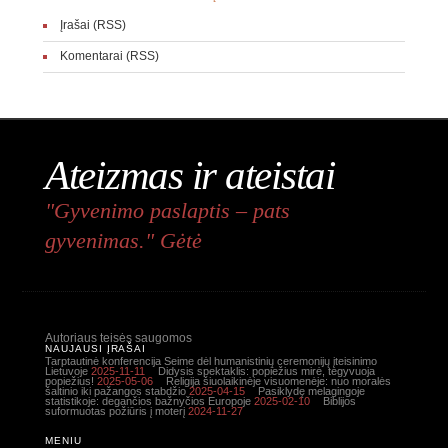
Įrašai (RSS)
Komentarai (RSS)
Ateizmas ir ateistai
"Gyvenimo paslaptis – pats
gyvenimas." Gėtė
Autoriaus teisės saugomos
NAUJAUSI ĮRAŠAI
Tarptautinė konferencija Seime dėl humanistinių ceremonijų įteisinimo
Lietuvoje
2025-11-11
Didysis spektaklis: popiežius mirė, tegyvuoja
popiežius!
2025-05-06
Religija šiuolaikinėje visuomenėje: nuo moralės
šaltinio iki pažangos stabdžio
2025-04-15
Pasiklydę melagingoje
statistikoje: degančios bažnyčios Europoje
2025-02-10
Biblijos
suformuotas požiūris į moterį
2024-11-27
MENIU