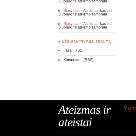
Šiuolaikinė ateizmo samprata
Stasys
apie
Ateizmas: kas jis?
Šiuolaikinė ateizmo samprata
Stasys
apie
Ateizmas: kas jis?
Šiuolaikinė ateizmo samprata
♣ UŽSISAKYTI RSS SRAUTĄ
Įrašai (RSS)
Komentarai (RSS)
Ateizmas ir
"Gyv
ateistai