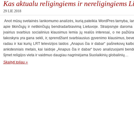
Kas aktualu religingiems ir nereligingiems 
29 LIE 2018
Anot mūsų svetainės lankomumo analizės, kurią pateikia WordPres tarnyba, lank
apie tikinčiųjų ir netikinčiųjų bendradarbiavimą Lietuvoje. Straipsnyje daroma iš
įvairius svarbius socialinius klausimus lemia jų realūs interesai, o ne pažiū
takoskyra yra gana sekli, ir, sprendžiant svarbiausius gyvenimo klausimus, beve
radau ir kai kurių LRT televizijos laidos „Anapus čia ir dabar“ pašnekovų kalbo
ankstesniais metais, kai laidoje „Anapus čia ir dabar“ buvo analizuojami bendri
šįmet religijos vieta ir vaidmuo daugiau nagrinėjama šiuolaikinių globalinių…
Skaityti toliau »