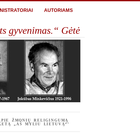
NISTRATORIAI
AUTORIAMS
ts gyvenimas.“ Gėtė
APIE ŽMONIŲ RELIGINGUMĄ
KETĄ „AŠ MYLIU LIETUVĄ“’