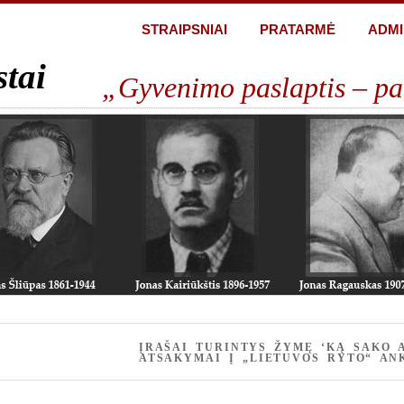
STRAIPSNIAI
PRATARMĖ
ADMI
stai
„Gyvenimo paslaptis – pa
ĮRAŠAI TURINTYS ŽYMĘ ‘KĄ SAKO 
ATSAKYMAI Į „LIETUVOS RYTO“ AN