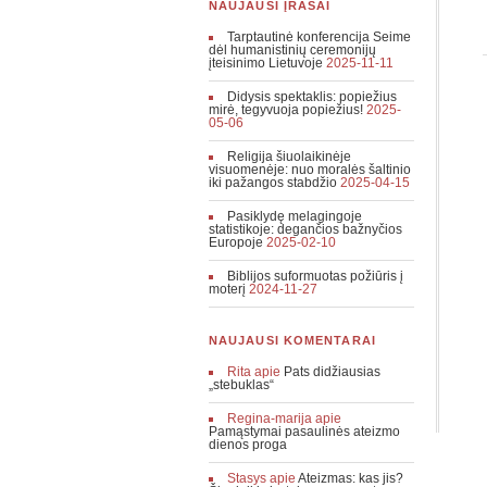
NAUJAUSI ĮRAŠAI
Tarptautinė konferencija Seime
dėl humanistinių ceremonijų
įteisinimo Lietuvoje
2025-11-11
Didysis spektaklis: popiežius
mirė, tegyvuoja popiežius!
2025-
05-06
Religija šiuolaikinėje
visuomenėje: nuo moralės šaltinio
iki pažangos stabdžio
2025-04-15
Pasiklydę melagingoje
statistikoje: degančios bažnyčios
Europoje
2025-02-10
Biblijos suformuotas požiūris į
moterį
2024-11-27
NAUJAUSI KOMENTARAI
Rita
apie
Pats didžiausias
„stebuklas“
Regina-marija
apie
Pamąstymai pasaulinės ateizmo
dienos proga
Stasys
apie
Ateizmas: kas jis?