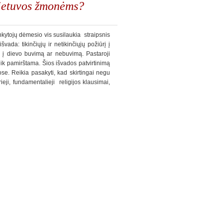
Lietuvos žmonėms?
ytojų dėmesio vis susilaukia straipsnis
vada: tikinčiųjų ir netikinčiųjų požiūrį į
ra į dievo buvimą ar nebuvimą. Pastaroji
ik pamirštama. Šios išvados patvirtinimą
se. Reikia pasakyti, kad skirtingai negu
eji, fundamentalieji religijos klausimai,