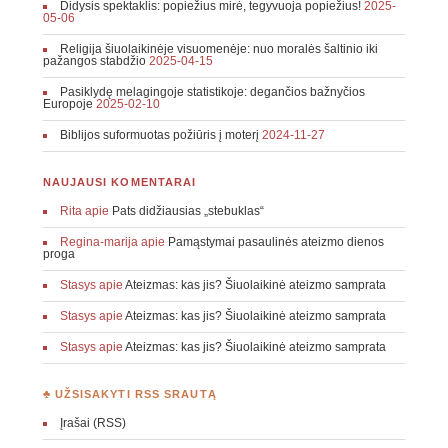
Didysis spektaklis: popiežius mirė, tegyvuoja popiežius!
2025-
05-06
Religija šiuolaikinėje visuomenėje: nuo moralės šaltinio iki
pažangos stabdžio
2025-04-15
Pasiklydę melagingoje statistikoje: degančios bažnyčios
Europoje
2025-02-10
Biblijos suformuotas požiūris į moterį
2024-11-27
NAUJAUSI KOMENTARAI
Rita
apie
Pats didžiausias „stebuklas“
Regina-marija
apie
Pamąstymai pasaulinės ateizmo dienos
proga
Stasys
apie
Ateizmas: kas jis? Šiuolaikinė ateizmo samprata
Stasys
apie
Ateizmas: kas jis? Šiuolaikinė ateizmo samprata
Stasys
apie
Ateizmas: kas jis? Šiuolaikinė ateizmo samprata
♣ UŽSISAKYTI RSS SRAUTĄ
Įrašai (RSS)