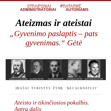
STRAIPSNIAI
PRATARMĖ
ADMINISTRATORIAI
AUTORIAMS
Ateizmas ir ateistai
„Gyvenimo paslaptis – pats
gyvenimas.“ Gėtė
ĮRAŠAI TURINTYS ŽYMĘ ‘KECALKOATLIS’
Ateisto ir tikinčiosios pokalbis.
Antra dalis