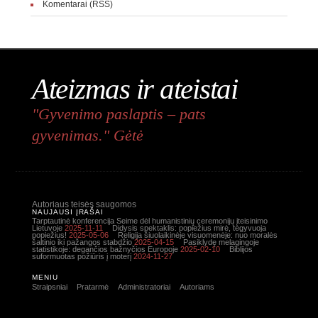
Komentarai (RSS)
Ateizmas ir ateistai
"Gyvenimo paslaptis – pats
gyvenimas." Gėtė
Autoriaus teisės saugomos
NAUJAUSI ĮRAŠAI
Tarptautinė konferencija Seime dėl humanistinių ceremonijų įteisinimo
Lietuvoje
2025-11-11
Didysis spektaklis: popiežius mirė, tegyvuoja
popiežius!
2025-05-06
Religija šiuolaikinėje visuomenėje: nuo moralės
šaltinio iki pažangos stabdžio
2025-04-15
Pasiklydę melagingoje
statistikoje: degančios bažnyčios Europoje
2025-02-10
Biblijos
suformuotas požiūris į moterį
2024-11-27
MENIU
Straipsniai
Pratarmė
Administratoriai
Autoriams