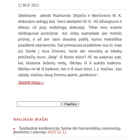
22 RGP 2023
Skelbiame ateisto Raimundo Skipičio ir tikinčiosios M. K.
diskusijos antrąją dalį. Gero skaitymo! M. K.: Aš džiaugiuosi ir
dėkoju už jūsų kultūringą diskusiją. Tiktai mes esame
skirtinguose pozicijose. Jūs viską suprantate per mokslo
prizmę, o aš per savo dvasinę patirtį, kurios moksliškai
paaiškinti neįmanoma. Gal pirmiausia pradėkime nuo to, kaip
jūs žiūrite į tuos žmones, kurie dėl vienokių ar kitokių
priežasčių buvo „išėję“ iš fizinio kūno? Aš tai patyriau pati,
kai, būdama šešerių metų, iškritau iš II aukšto balkono.
Iškritau ne tik iš balkono, bet ir iš savo kūno, t. y. mačiau , kas
vyksta, mačiau daug žmonių aplink „greitosios“…
Skaityti toliau »
NAUJAUSI ĮRAŠAI
Tarptautinė konferencija Seime dėl humanistinių ceremonijų
įteisinimo Lietuvoje
2025-11-11