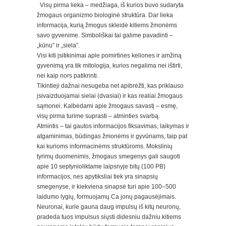
Visų pirma lieka – medžiaga, iš kurios buvo sudaryta
žmogaus organizmo biologinė struktūra. Dar lieka
informacija, kurią žmogus skleidė kitiems žmonėms
savo gyvenime. Simboliškai tai galime pavadinti –
„kūnu” ir „siela”.
Visi kiti įsitikinimai apie pomirtines keliones ir amžiną
gyvenimą yra tik mitologija, kurios negalima nei ištirti,
nei kaip nors patikrinti.
Tikintieji dažnai nesugeba net apibrėžti, kas priklauso
įsivaizduojamai sielai (dvasiai) ir kas realiai žmogaus
sąmonei. Kalbėdami apie žmogaus savastį – esmę,
visų pirma turime suprasti – atminties svarbą.
Atmintis – tai gautos informacijos fiksavimas, laikymas ir
atgaminimas, būdingas žmonėms ir gyvūnams, taip pat
kai kurioms informacinėms struktūroms. Mokslinių
tyrimų duomenimis, žmogaus smegenys gali saugoti
apie 10 septynioliktame laipsnyje bitų (100 PB)
informacijos, nes apytiksliai tiek yra sinapsių
smegenyse, ir kiekviena sinapsė turi apie 100–500
laidumo lygių, formuojamų Ca jonų pagausėjimais.
Neuronai, kurie gauna daug impulsų iš kitų neuronų,
pradeda tuos impulsus siųsti didesniu dažniu kitiems