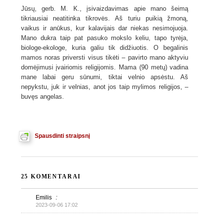
Jūsų, gerb. M. K., įsivaizdavimas apie mano šeimą
tikriausiai neatitinka tikrovės. Aš turiu puikią žmoną,
vaikus ir anūkus, kur kalavijais dar niekas nesimojuoja.
Mano dukra taip pat pasuko mokslo keliu, tapo tyrėja,
biologe-ekologe, kuria galiu tik didžiuotis. O begalinis
mamos noras priversti visus tikėti – pavirto mano aktyviu
domėjimusi įvairiomis religijomis. Mama (90 metų) vadina
mane labai geru sūnumi, tiktai velnio apsėstu. Aš
nepykstu, juk ir velnias, anot jos taip mylimos religijos, –
buvęs angelas.
Spausdinti straipsnį
25 KOMENTARAI
Emilis
:
2023-09-06 17:02