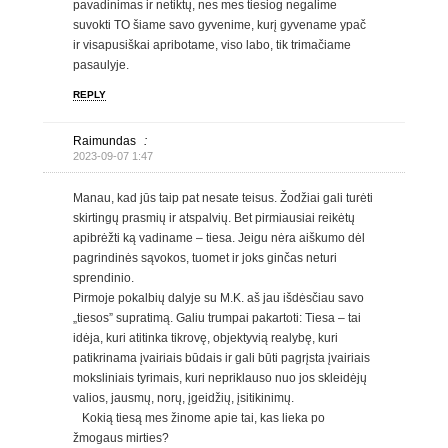
pavadinimas ir netiktų, nes mes tiesiog negalime
suvokti TO šiame savo gyvenime, kurį gyvename ypač
ir visapusiškai apribotame, viso labo, tik trimačiame
pasaulyje.
REPLY
Raimundas
:
2023-09-07 1:47
Manau, kad jūs taip pat nesate teisus. Žodžiai gali turėti
skirtingų prasmių ir atspalvių. Bet pirmiausiai reikėtų
apibrėžti ką vadiname – tiesa. Jeigu nėra aiškumo dėl
pagrindinės sąvokos, tuomet ir joks ginčas neturi
sprendinio.
Pirmoje pokalbių dalyje su M.K. aš jau išdėsčiau savo
„tiesos” supratimą. Galiu trumpai pakartoti: Tiesa – tai
idėja, kuri atitinka tikrovę, objektyvią realybę, kuri
patikrinama įvairiais būdais ir gali būti pagrįsta įvairiais
moksliniais tyrimais, kuri nepriklauso nuo jos skleidėjų
valios, jausmų, norų, įgeidžių, įsitikinimų.
Kokią tiesą mes žinome apie tai, kas lieka po
žmogaus mirties?