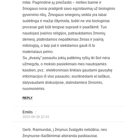
mitai. Pagrindinė jų priežastis – mirties baimė ir
žmogaus norai prailginti savo egzistavimą už biologinio
gyvenimo ribų. Žmogaus smegenų veikla yra labai
sudėtinga ir mažai ištyrinėta, todėl ne visi biologiniai
procesai gali būti lengvai suprasti ir paaiškinti. Tuo
naudojasi įvairios religijos, patraukdamos žmonių
dėmesį, platindamos nepatikimas žinias ir įvairią
mitologiją, o taip pat ir siekdamos gauti iš to
materialaus pelno.
Su „dvasių” pasauliu jokių patikimų ryšių iki šiol nėra
užmegzta, o mokslo pasiekimais mes naudojamės
kasdien, pvz.: elektroniniais tinklais gaudami gausybę
informacijos iš viso pasaulio, siuntinėdami el.laiškus,
dalyvaudami diskusijose, dalindamiesi žiniomis,
nuomonėmis.
REPLY
Emilis
:
2023-09-28 22:43
Gerb. Raimundai, į žinynus žvalgytis nebūtina, nes
žinynuose išaiškinimai atsiranda paskiausiai.