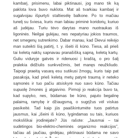
kambarį, prisimenu, labai piktinausi, jog mano tik ką
paklota lova buvo nuklota. Mat aš tvarkiau kambarį ir
sugalvojau išpurtyti staltiesėlę balkone. Po to mačiau
tunelį su šviesa, kuris man labiau priminė koridorių, kuriuo
aš judėjau. Turiu tėvo darytas mano nuotraukas iš
ligoninės. Neilgai gulėjau, nes nepatyriau jokios traumos,
net smegenų sutrenkimo. Dabar manau, kad Dievui reikėjo
man suteikti šią patirtį, t. y. išeiti iš kūno. Tiesa, aš prieš
tai keletą naktų sapnavau pranašišką sapną, keletą kartų.
Guliu viduryje gatvės ir ridenuosi į kraštą, o pro šalį
pralekia didžiulis sunkvežimis, bet manęs neužkliudo.
Taipogi praeitą vasarą esu sutikusi žmogų, kuris taip pat
pasakoja, kad prieš keletą metų patyrė traumą ir neteko
sąmonės ir tuo pačiu atsiskyrė nuo savo kūno. Tačiau
supuolę žmonės jį atgaivino. Pirmoji jo reakcija buvo ta,
kad supyko, nes, būdamas be kūno, pajuto begalinę
palaimą, ramybę ir džiaugsmą, o sugrįžus vėl viskas
pasikeitė. Tad kaip jūs paaiškintumėte tuos patirtus
jausmus, kai „išeini iš kūno, lygindamas su tais, kuriuos
moksliškai įrodinėjate? Jūs rašote: „Jausmai – tai
sudėtingos bio-elektro-cheminės organizmo reakcijos“,
tačiau aš jaučiau, girdėjau, piktinausi būdama ne savo