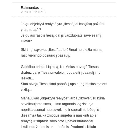
Raimundas
:
2023-09-22 16:16
Jeigu objektyvi realybė yra „tiesa”, tai kas jūsų požiūriu
yra „melas” ?
Jeigu jūs rašote tiesą, gal įsivaizduojate save esantį
Dievu?
Skirtingi sąvokos „tiesa” apibrėžimai neleidžia mums
rasti vieningo požiūrio į pasaulį.
Galėčiau priminti tą mitą, kai Melas pavogė Tiesos
drabužius, o Tiesa privalėjo nuoga eiti į pasaulį ir jų
ieškoti…
Šiuo atveju Tiesa tikrai panaši į apsinuoginusios moters
viziją…
Manau, kad „objektyvi realybė”, arba „tikrovė”, su kuria
sąveikaujame savo jutimo organais, egzistuoja
nepriklausomai nuo suvokimo ir supratimo būdų, o
„tiesa” yra tai, ką žmogus sugeba išsiaiškinti apie
realybę ir suprasti savo protu, paversdamas tai
tiksliomis žiniomis ar loginėmis išvadomis. Kitaip