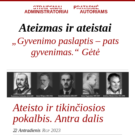
STRAIPSNIAI
PRATARMĖ
ADMINISTRATORIAI
AUTORIAMS
Ateizmas ir ateistai
„Gyvenimo paslaptis – pats
gyvenimas.“ Gėtė
Ateisto ir tikinčiosios
pokalbis. Antra dalis
22
Antradienis
Rgp 2023