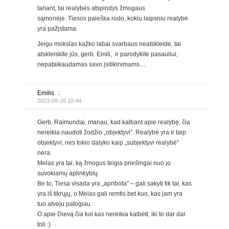
tariant, tai realybės atspindys žmogaus
sąmonėje. Tiesos paieška rodo, kokiu laipsniu realybė
yra pažįstama.
Jeigu mokslas kažko labai svarbaus neatskleidė, tai
atskleiskite jūs, gerb. Emili, ir parodykite pasauliui,
nepataikaudamas savo įsitikinimams…
Emilis
:
2023-09-26 10:44
Gerb. Raimundai, manau, kad kalbant apie realybę, čia
nereikia naudoti žodžio „objektyvi”. Realybė yra ir taip
objektyvi, nes tokio dalyko kaip „subjektyvi realybė”
nėra.
Melas yra tai, ką žmogus teigia priešingai nuo jo
suvokiamų aplinkybių.
Be to, Tiesa visada yra „apribota” – gali sakyti tik tai, kas
yra iš tikrųjų, o Melas gali remtis bet kuo, kas jam yra
tuo atveju patogiau.
O apie Dievą čia kol kas nereikia kalbėti; iki to dar dar
toli :)