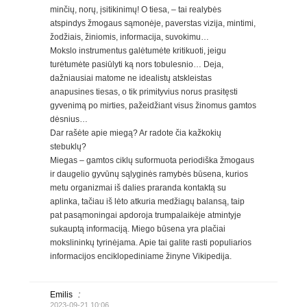
minčių, norų, įsitikinimų! O tiesa, – tai realybės
atspindys žmogaus sąmonėje, paverstas vizija, mintimi,
žodžiais, žiniomis, informacija, suvokimu…
Mokslo instrumentus galėtumėte kritikuoti, jeigu
turėtumėte pasiūlyti ką nors tobulesnio… Deja,
dažniausiai matome ne idealistų atskleistas
anapusines tiesas, o tik primityvius norus prasitęsti
gyvenimą po mirties, pažeidžiant visus žinomus gamtos
dėsnius…
Dar rašėte apie miegą? Ar radote čia kažkokių
stebuklų?
Miegas – gamtos ciklų suformuota periodiška žmogaus
ir daugelio gyvūnų sąlyginės ramybės būsena, kurios
metu organizmai iš dalies praranda kontaktą su
aplinka, tačiau iš lėto atkuria medžiagų balansą, taip
pat pasąmoningai apdoroja trumpalaikėje atmintyje
sukauptą informaciją. Miego būsena yra plačiai
mokslininkų tyrinėjama. Apie tai galite rasti populiarios
informacijos enciklopediniame žinyne Vikipedija.
Emilis
:
2023-09-21 10:06