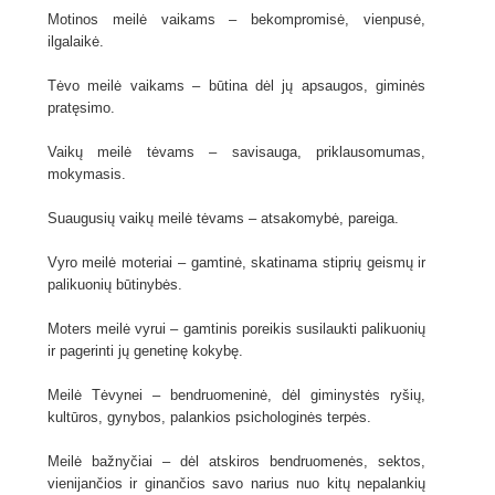
Motinos meilė vaikams – bekompromisė, vienpusė,
ilgalaikė.
Tėvo meilė vaikams – būtina dėl jų apsaugos, giminės
pratęsimo.
Vaikų meilė tėvams – savisauga, priklausomumas,
mokymasis.
Suaugusių vaikų meilė tėvams – atsakomybė, pareiga.
Vyro meilė moteriai – gamtinė, skatinama stiprių geismų ir
palikuonių būtinybės.
Moters meilė vyrui – gamtinis poreikis susilaukti palikuonių
ir pagerinti jų genetinę kokybę.
Meilė Tėvynei – bendruomeninė, dėl giminystės ryšių,
kultūros, gynybos, palankios psichologinės terpės.
Meilė bažnyčiai – dėl atskiros bendruomenės, sektos,
vienijančios ir ginančios savo narius nuo kitų nepalankių