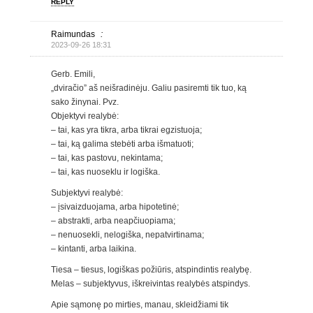
REPLY
Raimundas
:
2023-09-26 18:31
Gerb. Emili,
„dviračio” aš neišradinėju. Galiu pasiremti tik tuo, ką
sako žinynai. Pvz.
Objektyvi realybė:
– tai, kas yra tikra, arba tikrai egzistuoja;
– tai, ką galima stebėti arba išmatuoti;
– tai, kas pastovu, nekintama;
– tai, kas nuoseklu ir logiška.
Subjektyvi realybė:
– įsivaizduojama, arba hipotetinė;
– abstrakti, arba neapčiuopiama;
– nenuosekli, nelogiška, nepatvirtinama;
– kintanti, arba laikina.
Tiesa – tiesus, logiškas požiūris, atspindintis realybę.
Melas – subjektyvus, iškreivintas realybės atspindys.
Apie sąmonę po mirties, manau, skleidžiami tik