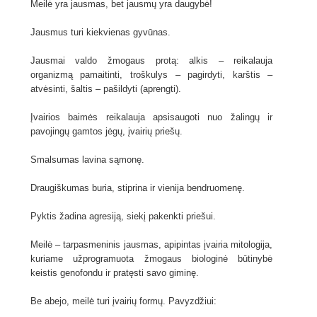
Meilė yra jausmas, bet jausmų yra daugybė!
Jausmus turi kiekvienas gyvūnas.
Jausmai valdo žmogaus protą: alkis – reikalauja
organizmą pamaitinti, troškulys – pagirdyti, karštis –
atvėsinti, šaltis – pašildyti (aprengti).
Įvairios baimės reikalauja apsisaugoti nuo žalingų ir
pavojingų gamtos jėgų, įvairių priešų.
Smalsumas lavina sąmonę.
Draugiškumas buria, stiprina ir vienija bendruomenę.
Pyktis žadina agresiją, siekį pakenkti priešui.
Meilė – tarpasmeninis jausmas, apipintas įvairia mitologija,
kuriame užprogramuota žmogaus biologinė būtinybė
keistis genofondu ir pratęsti savo giminę.
Be abejo, meilė turi įvairių formų. Pavyzdžiui: