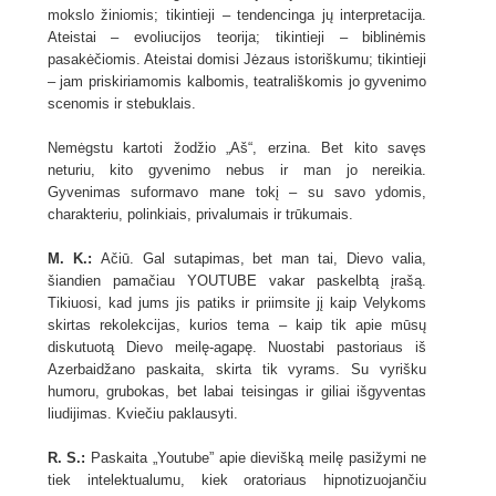
mokslo žiniomis; tikintieji – tendencinga jų interpretacija.
Ateistai – evoliucijos teorija; tikintieji – biblinėmis
pasakėčiomis. Ateistai domisi Jėzaus istoriškumu; tikintieji
– jam priskiriamomis kalbomis, teatrališkomis jo gyvenimo
scenomis ir stebuklais.
Nemėgstu kartoti žodžio „Aš“, erzina. Bet kito savęs
neturiu, kito gyvenimo nebus ir man jo nereikia.
Gyvenimas suformavo mane tokį – su savo ydomis,
charakteriu, polinkiais, privalumais ir trūkumais.
M. K.:
Ačiū. Gal sutapimas, bet man tai, Dievo valia,
šiandien pamačiau YOUTUBE vakar paskelbtą įrašą.
Tikiuosi, kad jums jis patiks ir priimsite jį kaip Velykoms
skirtas rekolekcijas, kurios tema – kaip tik apie mūsų
diskutuotą Dievo meilę-agapę. Nuostabi pastoriaus iš
Azerbaidžano paskaita, skirta tik vyrams. Su vyrišku
humoru, grubokas, bet labai teisingas ir giliai išgyventas
liudijimas. Kviečiu paklausyti.
R. S.:
Paskaita „Youtube” apie dievišką meilę pasižymi ne
tiek intelektualumu, kiek oratoriaus hipnotizuojančiu