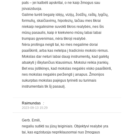
pats – jei kalbėti apskritai, o ne kaip žmogus sau
įsivaizduoja.
Galime turėti begalę idėjų, vizijų, žodžių, raštų, lygčių,
formulių, skaičiavimų, hipotezių, tačiau mes tikrai
niekaip negalėsime suvokti tikros realybės, nes šis
mūsų pasaulis, kaip ir kiekvieno mūsų labai labai
trumpas gyvenimas, nėra tikroji realybė.
Nėra protinga neigti tai, ko mes negalime dorai
paaiškinti, arba kas netelpa į tradicinio mokslo rėmus.
Mokslas dar neturi labai daug instrumentų, kad galėtų
atsakyti į iškylančius klausimus. Mokslui reikia įrankių.
Bet esu įsitikinęs, kad mokslas negalės visko paaiškinti,
nes mokslas negalės peržengti į anapus. Žmonijos
sukurptas mokslas pajėgus tyrinėti su turimais
instrumentais tik šį pasaulį.
Raimundas
:
2023-09-13 15:29
Gerb. Emili,
negaliu sutikti su jūsų teiginiais. Objektyvi realybė yra
tai, kas egzistuoja nepriklausomai nuo žmogaus