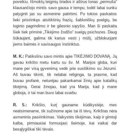
poveikiu. Išmoktų teiginių tirados ir aštrus tonas „permuša“
klausančiojo mintis savo gausa ir tempu, todėl labai sunku
palyginti jas su asmenine patirtimi. Po tokios paskaitos
lieki prisirinkęs atsitiktinių frazių, šabloniškų poelgių, be
loginio pagrindimo ir be gilesnio sąryšio. Man ši paskaita
šiek tiek priminė „Tikėjimo žodžio“ sueigų psichozes. Daug
šūkaujant, galima tik karius vesti į mūšį, užblokuojant
jiems baimės ir savisaugos instinktus.
M. K.:
Patikslinu savo mintis apie TIKĖJIMO DOVANĄ. Ją
gavau krikšto metu kartu su šv. M. Marijos globa, kuri
mane per visą gyvenimą vedė prie susitikimo su Jėzumi.
Aš buvau tikinti, tik nelabai religinga, ta prasme, kad
buvau profanė, neturėjau pakankamai žinių apie katalikų
tikėjimą. Gerai žinojau, kad yra Marija, kad ji mane
globoja, ir tai man buvo labai svarbu
R. S.:
Krikšto, kurį gauname kūdikystėje, mes
neatsimename, tik sužinome apie tai iš tėvų. Krikštas nėra
asmeninis pasirinkimas. Vaikystės tikėjimas, kaip ir gimtoji
kalba, pirmiausiai formuojasi šeimoje, kai vaikai dar
besąlygiškai tiki tėvais.