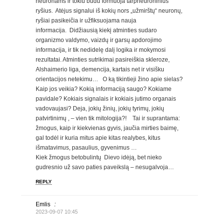
neuronams ir tokiu būdu formuoja tarpneuroninius
ryšius. Atėjus signalui iš kokių nors „užmirštų“ neuronų,
ryšiai pasikeičia ir užfiksuojama nauja
informacija. Didžiausią kiekį atminties sudaro
organizmo valdymo, vaizdų ir garsų apdorojimo
informacija, ir tik nedidelę dalį logika ir mokymosi
rezultatai. Atminties sutrikimai pasireiškia skleroze,
Alshaimerio liga, demencija, kartais net ir visišku
orientacijos netekimu… O ką tikintieji žino apie sielas?
Kaip jos veikia? Kokią informaciją saugo? Kokiame
pavidale? Kokiais signalais ir kokiais jutimo organais
vadovaujasi? Deja, jokių žinių, jokių tyrimų, jokių
patvirtinimų , – vien tik mitologija?! Tai ir suprantama:
žmogus, kaip ir kiekvienas gyvis, jaučia mirties baimę,
gal todėl ir kuria mitus apie kitas realybes, kitus
išmatavimus, pasaulius, gyvenimus …
Kiek žmogus betobulintų Dievo idėją, bet nieko
gudresnio už savo paties paveikslą – nesugalvoja…
REPLY
Emlis
:
2023-09-07 10:45