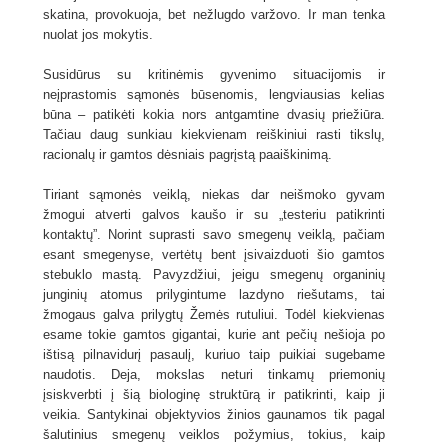
skatina, provokuoja, bet nežlugdo varžovo. Ir man tenka
nuolat jos mokytis.
Susidūrus su kritinėmis gyvenimo situacijomis ir
neįprastomis sąmonės būsenomis, lengviausias kelias
būna – patikėti kokia nors antgamtine dvasių priežiūra.
Tačiau daug sunkiau kiekvienam reiškiniui rasti tikslų,
racionalų ir gamtos dėsniais pagrįstą paaiškinimą.
Tiriant sąmonės veiklą, niekas dar neišmoko gyvam
žmogui atverti galvos kaušo ir su „testeriu patikrinti
kontaktų”. Norint suprasti savo smegenų veiklą, pačiam
esant smegenyse, vertėtų bent įsivaizduoti šio gamtos
stebuklo mastą. Pavyzdžiui, jeigu smegenų organinių
junginių atomus prilygintume lazdyno riešutams, tai
žmogaus galva prilygtų Žemės rutuliui. Todėl kiekvienas
esame tokie gamtos gigantai, kurie ant pečių nešioja po
ištisą pilnavidurį pasaulį, kuriuo taip puikiai sugebame
naudotis. Deja, mokslas neturi tinkamų priemonių
įsiskverbti į šią biologinę struktūrą ir patikrinti, kaip ji
veikia. Santykinai objektyvios žinios gaunamos tik pagal
šalutinius smegenų veiklos požymius, tokius, kaip