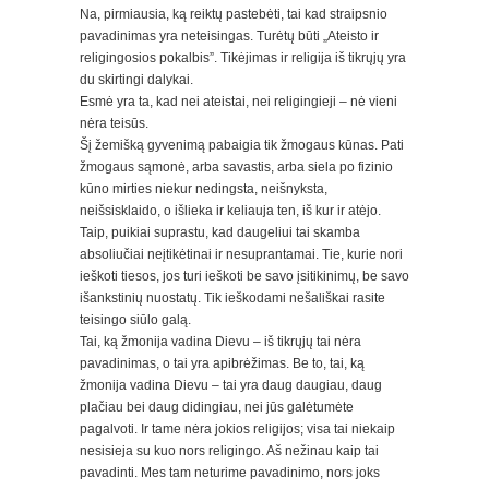
Na, pirmiausia, ką reiktų pastebėti, tai kad straipsnio
pavadinimas yra neteisingas. Turėtų būti „Ateisto ir
religingosios pokalbis”. Tikėjimas ir religija iš tikrųjų yra
du skirtingi dalykai.
Esmė yra ta, kad nei ateistai, nei religingieji – nė vieni
nėra teisūs.
Šį žemišką gyvenimą pabaigia tik žmogaus kūnas. Pati
žmogaus sąmonė, arba savastis, arba siela po fizinio
kūno mirties niekur nedingsta, neišnyksta,
neišsisklaido, o išlieka ir keliauja ten, iš kur ir atėjo.
Taip, puikiai suprastu, kad daugeliui tai skamba
absoliučiai neįtikėtinai ir nesuprantamai. Tie, kurie nori
ieškoti tiesos, jos turi ieškoti be savo įsitikinimų, be savo
išankstinių nuostatų. Tik ieškodami nešališkai rasite
teisingo siūlo galą.
Tai, ką žmonija vadina Dievu – iš tikrųjų tai nėra
pavadinimas, o tai yra apibrėžimas. Be to, tai, ką
žmonija vadina Dievu – tai yra daug daugiau, daug
plačiau bei daug didingiau, nei jūs galėtumėte
pagalvoti. Ir tame nėra jokios religijos; visa tai niekaip
nesisieja su kuo nors religingo. Aš nežinau kaip tai
pavadinti. Mes tam neturime pavadinimo, nors joks