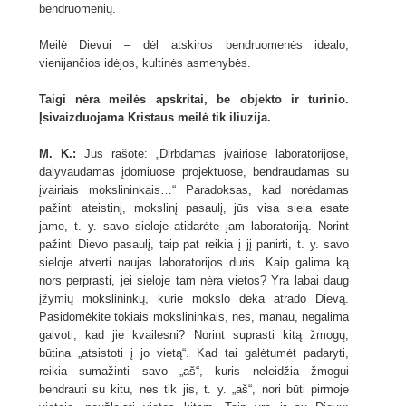
bendruomenių.
Meilė Dievui – dėl atskiros bendruomenės idealo,
vienijančios idėjos, kultinės asmenybės.
Taigi nėra meilės apskritai, be objekto ir turinio.
Įsivaizduojama Kristaus meilė tik iliuzija.
M. K.:
Jūs rašote: „Dirbdamas įvairiose laboratorijose,
dalyvaudamas įdomiuose projektuose, bendraudamas su
įvairiais mokslininkais…“ Paradoksas, kad norėdamas
pažinti ateistinį, mokslinį pasaulį, jūs visa siela esate
jame, t. y. savo sieloje atidarėte jam laboratoriją. Norint
pažinti Dievo pasaulį, taip pat reikia į jį panirti, t. y. savo
sieloje atverti naujas laboratorijos duris. Kaip galima ką
nors perprasti, jei sieloje tam nėra vietos? Yra labai daug
įžymių mokslininkų, kurie mokslo dėka atrado Dievą.
Pasidomėkite tokiais mokslininkais, nes, manau, negalima
galvoti, kad jie kvailesni? Norint suprasti kitą žmogų,
būtina „atsistoti į jo vietą“. Kad tai galėtumėt padaryti,
reikia sumažinti savo „aš“, kuris neleidžia žmogui
bendrauti su kitu, nes tik jis, t. y. „aš“, nori būti pirmoje