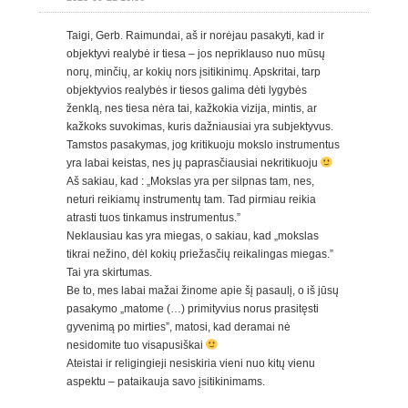
Taigi, Gerb. Raimundai, aš ir norėjau pasakyti, kad ir
objektyvi realybė ir tiesa – jos nepriklauso nuo mūsų
norų, minčių, ar kokių nors įsitikinimų. Apskritai, tarp
objektyvios realybės ir tiesos galima dėti lygybės
ženklą, nes tiesa nėra tai, kažkokia vizija, mintis, ar
kažkoks suvokimas, kuris dažniausiai yra subjektyvus.
Tamstos pasakymas, jog kritikuoju mokslo instrumentus
yra labai keistas, nes jų paprasčiausiai nekritikuoju
Aš sakiau, kad : „Mokslas yra per silpnas tam, nes,
neturi reikiamų instrumentų tam. Tad pirmiau reikia
atrasti tuos tinkamus instrumentus.”
Neklausiau kas yra miegas, o sakiau, kad „mokslas
tikrai nežino, dėl kokių priežasčių reikalingas miegas.”
Tai yra skirtumas.
Be to, mes labai mažai žinome apie šį pasaulį, o iš jūsų
pasakymo „matome (…) primityvius norus prasitęsti
gyvenimą po mirties”, matosi, kad deramai nė
nesidomite tuo visapusiškai
Ateistai ir religingieji nesiskiria vieni nuo kitų vienu
aspektu – pataikauja savo įsitikinimams.