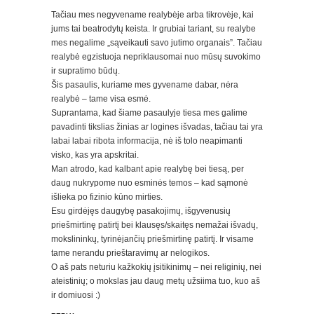
Tačiau mes negyvename realybėje arba tikrovėje, kai
jums tai beatrodytų keista. Ir grubiai tariant, su realybe
mes negalime „sąveikauti savo jutimo organais”. Tačiau
realybė egzistuoja nepriklausomai nuo mūsų suvokimo
ir supratimo būdų.
Šis pasaulis, kuriame mes gyvename dabar, nėra
realybė – tame visa esmė.
Suprantama, kad šiame pasaulyje tiesa mes galime
pavadinti tikslias žinias ar logines išvadas, tačiau tai yra
labai labai ribota informacija, nė iš tolo neapimanti
visko, kas yra apskritai.
Man atrodo, kad kalbant apie realybę bei tiesą, per
daug nukrypome nuo esminės temos – kad sąmonė
išlieka po fizinio kūno mirties.
Esu girdėjęs daugybę pasakojimų, išgyvenusių
priešmirtinę patirtį bei klausęs/skaitęs nemažai išvadų,
mokslininkų, tyrinėjančių priešmirtinę patirtį. Ir visame
tame nerandu prieštaravimų ar nelogikos.
O aš pats neturiu kažkokių įsitikinimų – nei religinių, nei
ateistinių; o mokslas jau daug metų užsiima tuo, kuo aš
ir domiuosi :)