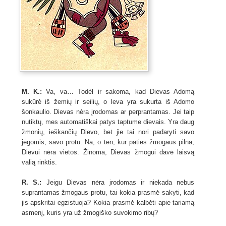
M. K.:
Va, va… Todėl ir sakoma, kad Dievas Adomą
sukūrė iš žemių ir seilių, o Ieva yra sukurta iš Adomo
šonkaulio. Dievas nėra įrodomas ar perprantamas. Jei taip
nutiktų, mes automatiškai patys taptume dievais. Yra daug
žmonių, ieškančių Dievo, bet jie tai nori padaryti savo
jėgomis, savo protu. Na, o ten, kur paties žmogaus pilna,
Dievui nėra vietos. Žinoma, Dievas žmogui davė laisvą
valią rinktis.
R.
S.:
Jeigu Dievas nėra įrodomas ir niekada nebus
suprantamas žmogaus protu, tai kokia prasmė sakyti, kad
jis apskritai egzistuoja? Kokia prasmė kalbėti apie tariamą
asmenį, kuris yra už žmogiško suvokimo ribų?