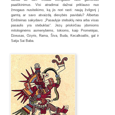
paaiškinimus. Visi atradimai dažnai priklauso nuo
žmogaus nusiteikimo, ką jis nori rasti: naują žvilgsnį į
gamtą ar savo atvaizdą dievybės pavidalu? Albertas
Einšteinas sakydavo: „Pasaulyje stebuklų nėra arba visas
pasaulis yra stebuklas“. Jėzų priskirčiau įdomioms
mitologinėms asmenybėms, tokioms, kaip Prometėjas,
Dzeusas, Ozyris, Rama, Šiva, Buda, Kecalkoatlis, gal ir
Satja Sai Baba.