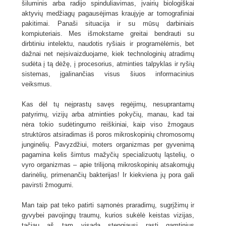
šiluminis arba radijo spinduliavimas, įvairių biologiškai
aktyvių medžiagų pagausėjimas kraujyje ar tomografiniai
pakitimai. Panaši situacija ir su mūsų darbiniais
kompiuteriais. Mes išmokstame greitai bendrauti su
dirbtiniu intelektu, naudotis ryšiais ir programėlėmis, bet
dažnai net neįsivaizduojame, kiek technologinių atradimų
sudėta į tą dėžę, į procesorius, atminties talpyklas ir ryšių
sistemas, įgalinančias visus šiuos informacinius
veiksmus.
Kas dėl tų neįprastų savęs regėjimų, nesuprantamų
patyrimų, vizijų arba atminties pokyčių, manau, kad tai
nėra tokio sudėtingumo reiškiniai, kaip viso žmogaus
struktūros atsiradimas iš poros mikroskopinių chromosomų
junginėlių. Pavyzdžiui, moters organizmas per gyvenimą
pagamina kelis šimtus mažyčių specializuotų ląstelių, o
vyro organizmas – apie trilijoną mikroskopinių atsakomųjų
darinėlių, primenančių bakterijas! Ir kiekviena jų pora gali
pavirsti žmogumi.
Man taip pat teko patirti sąmonės praradimų, sugrįžimų ir
gyvybei pavojingų traumų, kurios sukėlė keistas vizijas,
tačiau aš tam visada stengiausi rasti gamtinius