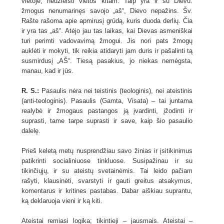
vietoje, neužleisti vietos kitam. Taip yra ir su Dievu:
žmogus nenumarinęs savojo „aš“, Dievo nepažins. Šv.
Rašte rašoma apie apmirusį grūdą, kuris duoda derlių. Čia
ir yra tas „aš“. Atėjo jau tas laikas, kai Dievas asmeniškai
turi perimti vadovavimą žmogui. Jis nori pats žmogų
auklėti ir mokyti, tik reikia atidaryti jam duris ir pašalinti tą
susmirdusį „AŠ“. Tiesą pasakius, jo niekas nemėgsta,
manau, kad ir jūs.
R. S.:
Pasaulis nėra nei teistinis (teologinis), nei ateistinis
(anti-teologinis). Pasaulis (Gamta, Visata) – tai juntama
realybė ir žmogaus pastangos ją įvardinti, įžodinti ir
suprasti, tame tarpe suprasti ir save, kaip šio pasaulio
dalelę.
Prieš keletą metų nusprendžiau savo žinias ir įsitikinimus
patikrinti socialiniuose tinkluose. Susipažinau ir su
tikinčiųjų, ir su ateistų svetainėmis. Tai leido pačiam
rašyti, klausinėti, svarstyti ir gauti greitus atsakymus,
komentarus ir kritines pastabas. Dabar aiškiau suprantu,
ką deklaruoja vieni ir ką kiti.
Ateistai remiasi logika; tikintieji – jausmais. Ateistai –