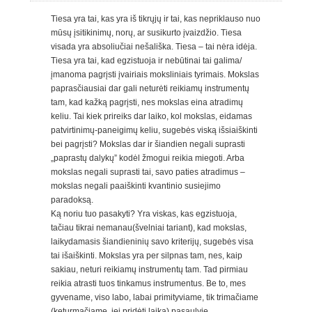
Tiesa yra tai, kas yra iš tikrųjų ir tai, kas nepriklauso nuo
mūsų įsitikinimų, norų, ar susikurto įvaizdžio. Tiesa
visada yra absoliučiai nešališka. Tiesa – tai nėra idėja.
Tiesa yra tai, kad egzistuoja ir nebūtinai tai galima/
įmanoma pagrįsti įvairiais moksliniais tyrimais. Mokslas
paprasčiausiai dar gali neturėti reikiamų instrumentų
tam, kad kažką pagrįsti, nes mokslas eina atradimų
keliu. Tai kiek prireiks dar laiko, kol mokslas, eidamas
patvirtinimų-paneigimų keliu, sugebės viską išsiaiškinti
bei pagrįsti? Mokslas dar ir šiandien negali suprasti
„paprastų dalykų” kodėl žmogui reikia miegoti. Arba
mokslas negali suprasti tai, savo paties atradimus –
mokslas negali paaiškinti kvantinio susiejimo
paradoksą.
Ką noriu tuo pasakyti? Yra viskas, kas egzistuoja,
tačiau tikrai nemanau(švelniai tariant), kad mokslas,
laikydamasis šiandieninių savo kriterijų, sugebės visa
tai išaiškinti. Mokslas yra per silpnas tam, nes, kaip
sakiau, neturi reikiamų instrumentų tam. Tad pirmiau
reikia atrasti tuos tinkamus instrumentus. Be to, mes
gyvename, viso labo, labai primityviame, tik trimačiame
(keturmačiame, jei pridėti laiką) pasaulyje.