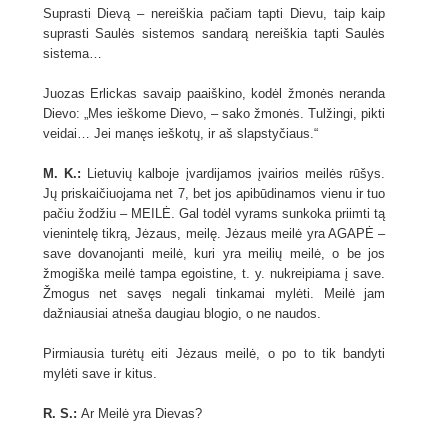
Suprasti Dievą – nereiškia pačiam tapti Dievu, taip kaip
suprasti Saulės sistemos sandarą nereiškia tapti Saulės
sistema…
Juozas Erlickas savaip paaiškino, kodėl žmonės neranda
Dievo: „Mes ieškome Dievo, – sako žmonės. Tulžingi, pikti
veidai… Jei manęs ieškotų, ir aš slapstyčiaus.“
M. K.:
Lietuvių kalboje įvardijamos įvairios meilės rūšys.
Jų priskaičiuojama net 7, bet jos apibūdinamos vienu ir tuo
pačiu žodžiu – MEILĖ. Gal todėl vyrams sunkoka priimti tą
vienintelę tikrą, Jėzaus, meilę. Jėzaus meilė yra AGAPĖ –
save dovanojanti meilė, kuri yra meilių meilė, o be jos
žmogiška meilė tampa egoistine, t. y. nukreipiama į save.
Žmogus net savęs negali tinkamai mylėti. Meilė jam
dažniausiai atneša daugiau blogio, o ne naudos.
Pirmiausia turėtų eiti Jėzaus meilė, o po to tik bandyti
mylėti save ir kitus.
R.
S.:
Ar Meilė yra Dievas?