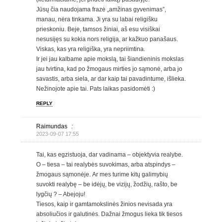
Jūsų čia naudojama frazė „amžinas gyvenimas”,
manau, nėra tinkama. Ji yra su labai religišku
prieskoniu. Beje, tamsos žiniai, aš esu visiškai
nesusijęs su kokia nors religija, ar kažkuo panašaus.
Viskas, kas yra religiška, yra nepriimtina.
Ir jei jau kalbame apie mokslą, tai šiandieninis mokslas
jau tvirtina, kad po žmogaus mirties jo sąmonė, arba jo
savastis, arba siela, ar dar kaip tai pavadintume, išlieka.
Nežinojote apie tai. Pats laikas pasidomėti :)
REPLY
Raimundas
:
2023-09-07 17:55
Tai, kas egzistuoja, dar vadinama – objektyvia realybe.
O – tiesa – tai realybės suvokimas, arba atspindys –
žmogaus sąmonėje. Ar mes turime kitų galimybių
suvokti realybę – be idėjų, be vizijų, žodžių, rašto, be
lygčių ? – Abejoju!
Tiesos, kaip ir gamtamokslinės žinios nevisada yra
absoliučios ir galutinės. Dažnai žmogus lieka tik tiesos