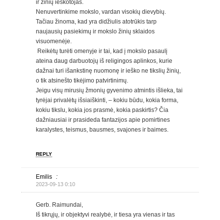
ir žinių ieškotojas.
Nenuvertinkime mokslo, vardan visokių dievybių.
Tačiau žinoma, kad yra didžiulis atotrūkis tarp
naujausių pasiekimų ir mokslo žinių sklaidos
visuomenėje.
Reikėtų turėti omenyje ir tai, kad į mokslo pasaulį
ateina daug darbuotojų iš religingos aplinkos, kurie
dažnai turi išankstinę nuomonę ir ieško ne tikslių žinių,
o tik atsinešto tikėjimo patvirtinimų.
Jeigu visų mirusių žmonių gyvenimo atmintis išlieka, tai
tyrėjai privalėtų išsiaiškinti, – kokiu būdu, kokia forma,
kokiu tikslu, kokia jos prasmė, kokia paskirtis? Čia
dažniausiai ir prasideda fantazijos apie pomirtines
karalystes, teismus, bausmes, svajones ir baimes.
REPLY
Emilis
:
2023-09-13 0:10
Gerb. Raimundai,
Iš tikrųjų, ir objektyvi realybė, ir tiesa yra vienas ir tas