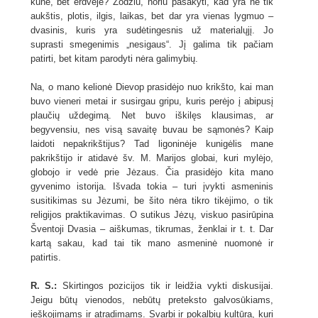
kūne, bet erdvėje? Žodžiu, noriu pasakyti, kad yra ne tik
aukštis, plotis, ilgis, laikas, bet dar yra vienas lygmuo –
dvasinis, kuris yra sudėtingesnis už materialųjį. Jo
suprasti smegenimis „nesigaus“. Jį galima tik pačiam
patirti, bet kitam parodyti nėra galimybių.
Na, o mano kelionė Dievop prasidėjo nuo krikšto, kai man
buvo vieneri metai ir susirgau gripu, kuris perėjo į abipusį
plaučių uždegimą. Net buvo iškilęs klausimas, ar
begyvensiu, nes visą savaitę buvau be sąmonės? Kaip
laidoti nepakrikštijus? Tad ligoninėje kunigėlis mane
pakrikštijo ir atidavė šv. M. Marijos globai, kuri mylėjo,
globojo ir vedė prie Jėzaus. Čia prasidėjo kita mano
gyvenimo istorija. Išvada tokia – turi įvykti asmeninis
susitikimas su Jėzumi, be šito nėra tikro tikėjimo, o tik
religijos praktikavimas. O sutikus Jėzų, viskuo pasirūpina
Šventoji Dvasia – aiškumas, tikrumas, ženklai ir t. t. Dar
kartą sakau, kad tai tik mano asmeninė nuomonė ir
patirtis.
R. S.:
Skirtingos pozicijos tik ir leidžia vykti diskusijai.
Jeigu būtų vienodos, nebūtų preteksto galvosūkiams,
ieškojimams ir atradimams. Svarbi ir pokalbių kultūra, kuri