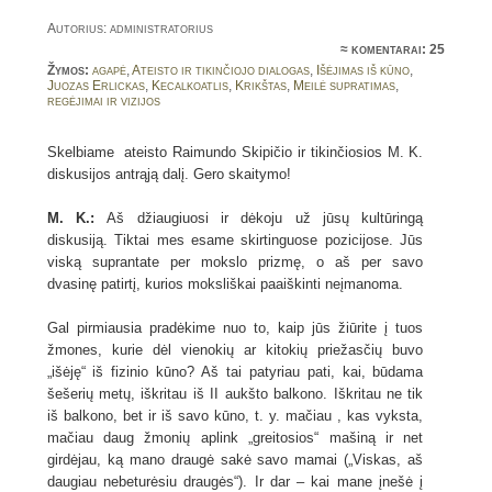
Autorius: administratorius
≈
komentarai: 25
Žymos:
agapė
,
Ateisto ir tikinčiojo dialogas
,
Išėjimas iš kūno
,
Juozas Erlickas
,
Kecalkoatlis
,
Krikštas
,
Meilė supratimas
,
regėjimai ir vizijos
Skelbiame ateisto Raimundo Skipičio ir tikinčiosios M. K.
diskusijos antrąją dalį. Gero skaitymo!
M. K.:
Aš džiaugiuosi ir dėkoju už jūsų kultūringą
diskusiją. Tiktai mes esame skirtinguose pozicijose. Jūs
viską suprantate per mokslo prizmę, o aš per savo
dvasinę patirtį, kurios moksliškai paaiškinti neįmanoma.
Gal pirmiausia pradėkime nuo to, kaip jūs žiūrite į tuos
žmones, kurie dėl vienokių ar kitokių priežasčių buvo
„išėję“ iš fizinio kūno? Aš tai patyriau pati, kai, būdama
šešerių metų, iškritau iš II aukšto balkono. Iškritau ne tik
iš balkono, bet ir iš savo kūno, t. y. mačiau , kas vyksta,
mačiau daug žmonių aplink „greitosios“ mašiną ir net
girdėjau, ką mano draugė sakė savo mamai („Viskas, aš
daugiau nebeturėsiu draugės“). Ir dar – kai mane įnešė į