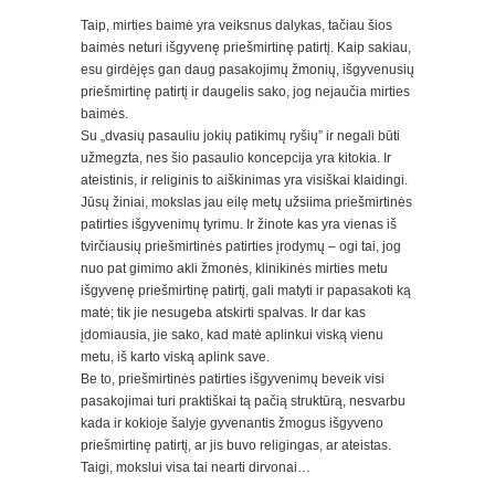
Taip, mirties baimė yra veiksnus dalykas, tačiau šios
baimės neturi išgyvenę priešmirtinę patirtį. Kaip sakiau,
esu girdėjęs gan daug pasakojimų žmonių, išgyvenusių
priešmirtinę patirtį ir daugelis sako, jog nejaučia mirties
baimės.
Su „dvasių pasauliu jokių patikimų ryšių” ir negali būti
užmegzta, nes šio pasaulio koncepcija yra kitokia. Ir
ateistinis, ir religinis to aiškinimas yra visiškai klaidingi.
Jūsų žiniai, mokslas jau eilę metų užsiima priešmirtinės
patirties išgyvenimų tyrimu. Ir žinote kas yra vienas iš
tvirčiausių priešmirtinės patirties įrodymų – ogi tai, jog
nuo pat gimimo akli žmonės, klinikinės mirties metu
išgyvenę priešmirtinę patirtį, gali matyti ir papasakoti ką
matė; tik jie nesugeba atskirti spalvas. Ir dar kas
įdomiausia, jie sako, kad matė aplinkui viską vienu
metu, iš karto viską aplink save.
Be to, priešmirtinės patirties išgyvenimų beveik visi
pasakojimai turi praktiškai tą pačią struktūrą, nesvarbu
kada ir kokioje šalyje gyvenantis žmogus išgyveno
priešmirtinę patirtį, ar jis buvo religingas, ar ateistas.
Taigi, mokslui visa tai nearti dirvonai…