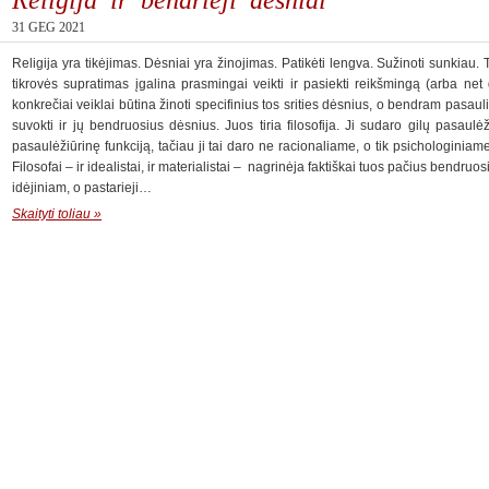
31 GEG 2021
Religija yra tikėjimas. Dėsniai yra žinojimas. Patikėti lengva. Sužinoti sunkiau. 
tikrovės supratimas įgalina prasmingai veikti ir pasiekti reikšmingą (arba net
konkrečiai veiklai būtina žinoti specifinius tos srities dėsnius, o bendram pasau
suvokti ir jų bendruosius dėsnius. Juos tiria filosofija. Ji sudaro gilų pasaulėž
pasaulėžiūrinę funkciją, tačiau ji tai daro ne racionaliame, o tik psichologiniame 
Filosofai – ir idealistai, ir materialistai – nagrinėja faktiškai tuos pačius bendruosi
idėjiniam, o pastarieji…
Skaityti toliau »