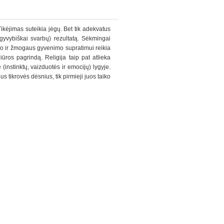
Tikėjimas suteikia jėgų. Bet tik adekvatus
 gyvybiškai svarbų) rezultatą. Sėkmingai
lio ir žmogaus gyvenimo supratimui reikia
iūros pagrindą. Religija taip pat atlieka
(instinktų, vaizduotės ir emocijų) lygyje.
us tikrovės dėsnius, tik pirmieji juos taiko