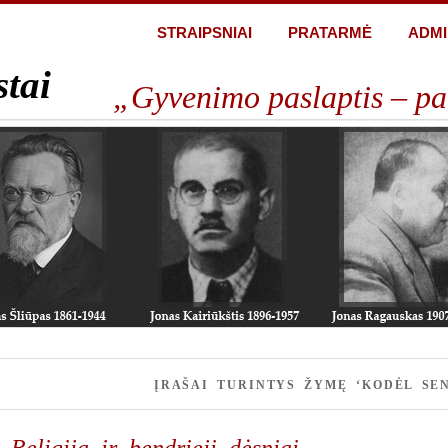
STRAIPSNIAI
PRATARMĖ
ADMI
stai
„Gyvenimo paslaptis – pa
ĮRAŠAI TURINTYS ŽYMĘ ‘KODĖL SE
Religija ir bendrieji dėsniai