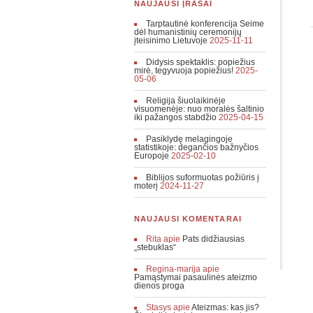
NAUJAUSI ĮRAŠAI
Tarptautinė konferencija Seime
dėl humanistinių ceremonijų
įteisinimo Lietuvoje
2025-11-11
Didysis spektaklis: popiežius
mirė, tegyvuoja popiežius!
2025-
05-06
Religija šiuolaikinėje
visuomenėje: nuo moralės šaltinio
iki pažangos stabdžio
2025-04-15
Pasiklydę melagingoje
statistikoje: degančios bažnyčios
Europoje
2025-02-10
Biblijos suformuotas požiūris į
moterį
2024-11-27
NAUJAUSI KOMENTARAI
Rita
apie
Pats didžiausias
„stebuklas“
Regina-marija
apie
Pamąstymai pasaulinės ateizmo
dienos proga
Stasys
apie
Ateizmas: kas jis?