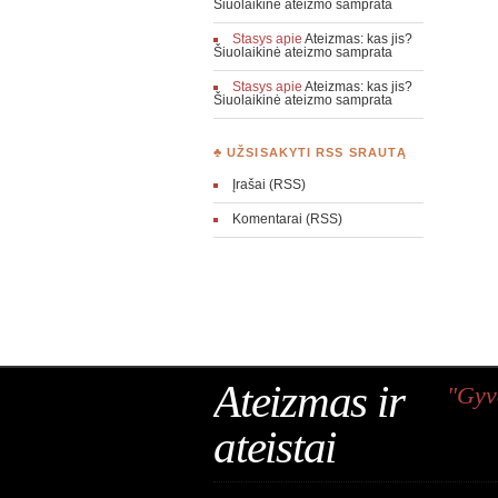
Šiuolaikinė ateizmo samprata
Stasys
apie
Ateizmas: kas jis?
Šiuolaikinė ateizmo samprata
Stasys
apie
Ateizmas: kas jis?
Šiuolaikinė ateizmo samprata
♣ UŽSISAKYTI RSS SRAUTĄ
Įrašai (RSS)
Komentarai (RSS)
Ateizmas ir
"Gyv
ateistai