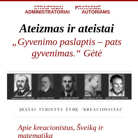
STRAIPSNIAI
PRATARMĖ
ADMINISTRATORIAI
AUTORIAMS
Ateizmas ir ateistai
„Gyvenimo paslaptis – pats
gyvenimas.“ Gėtė
ĮRAŠAI TURINTYS ŽYMĘ ‘KREACIONISTAI’
Apie kreacionistus, Šveiką ir
matematiką