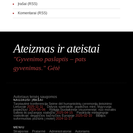
Įrašai (RSS)
Komentarai (RSS)
Ateizmas ir ateistai
"Gyvenimo paslaptis – pats
gyvenimas." Gėtė
Autoriaus teisės saugomos
NAUJAUSI ĮRAŠAI
Tarptautinė konferencija Seime dėl humanistinių ceremonijų įteisinimo
Lietuvoje
2025-11-11
Didysis spektaklis: popiežius mirė, tegyvuoja
popiežius!
2025-05-06
Religija šiuolaikinėje visuomenėje: nuo moralės
šaltinio iki pažangos stabdžio
2025-04-15
Pasiklydę melagingoje
statistikoje: degančios bažnyčios Europoje
2025-02-10
Biblijos
suformuotas požiūris į moterį
2024-11-27
MENIU
Straipsniai
Pratarmė
Administratoriai
Autoriams