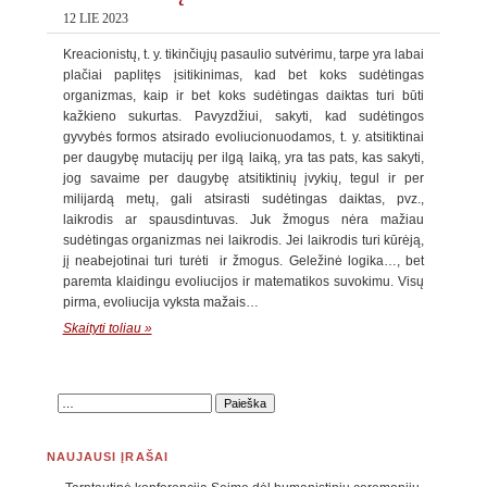
12 LIE 2023
Kreacionistų, t. y. tikinčiųjų pasaulio sutvėrimu, tarpe yra labai
plačiai paplitęs įsitikinimas, kad bet koks sudėtingas
organizmas, kaip ir bet koks sudėtingas daiktas turi būti
kažkieno sukurtas. Pavyzdžiui, sakyti, kad sudėtingos
gyvybės formos atsirado evoliucionuodamos, t. y. atsitiktinai
per daugybę mutacijų per ilgą laiką, yra tas pats, kas sakyti,
jog savaime per daugybę atsitiktinių įvykių, tegul ir per
milijardą metų, gali atsirasti sudėtingas daiktas, pvz.,
laikrodis ar spausdintuvas. Juk žmogus nėra mažiau
sudėtingas organizmas nei laikrodis. Jei laikrodis turi kūrėją,
jį neabejotinai turi turėti ir žmogus. Geležinė logika…, bet
paremta klaidingu evoliucijos ir matematikos suvokimu. Visų
pirma, evoliucija vyksta mažais…
Skaityti toliau »
NAUJAUSI ĮRAŠAI