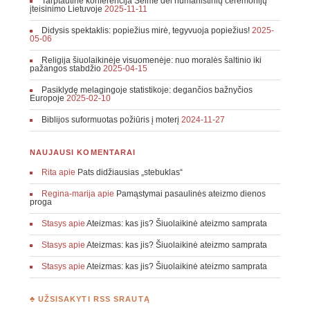
Tarptautinė konferencija Seime dėl humanistinių ceremonijų
įteisinimo Lietuvoje
2025-11-11
Didysis spektaklis: popiežius mirė, tegyvuoja popiežius!
2025-
05-06
Religija šiuolaikinėje visuomenėje: nuo moralės šaltinio iki
pažangos stabdžio
2025-04-15
Pasiklydę melagingoje statistikoje: degančios bažnyčios
Europoje
2025-02-10
Biblijos suformuotas požiūris į moterį
2024-11-27
NAUJAUSI KOMENTARAI
Rita
apie
Pats didžiausias „stebuklas“
Regina-marija
apie
Pamąstymai pasaulinės ateizmo dienos
proga
Stasys
apie
Ateizmas: kas jis? Šiuolaikinė ateizmo samprata
Stasys
apie
Ateizmas: kas jis? Šiuolaikinė ateizmo samprata
Stasys
apie
Ateizmas: kas jis? Šiuolaikinė ateizmo samprata
♣ UŽSISAKYTI RSS SRAUTĄ