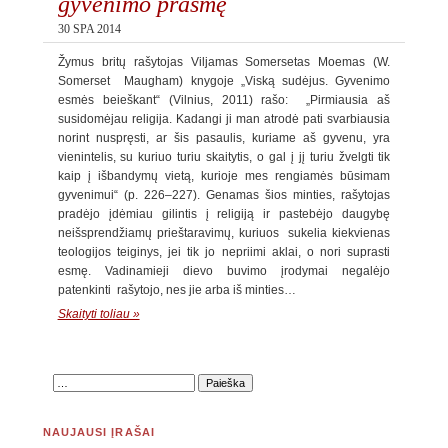
gyvenimo prasmę
30 SPA 2014
Žymus britų rašytojas Viljamas Somersetas Moemas (W.
Somerset Maugham) knygoje „Viską sudėjus. Gyvenimo
esmės beieškant“ (Vilnius, 2011) rašo: „Pirmiausia aš
susidomėjau religija. Kadangi ji man atrodė pati svarbiausia
norint nuspręsti, ar šis pasaulis, kuriame aš gyvenu, yra
vienintelis, su kuriuo turiu skaitytis, o gal į jį turiu žvelgti tik
kaip į išbandymų vietą, kurioje mes rengiamės būsimam
gyvenimui“ (p. 226–227). Genamas šios minties, rašytojas
pradėjo įdėmiau gilintis į religiją ir pastebėjo daugybę
neišsprendžiamų prieštaravimų, kuriuos sukelia kiekvienas
teologijos teiginys, jei tik jo nepriimi aklai, o nori suprasti
esmę. Vadinamieji dievo buvimo įrodymai negalėjo
patenkinti rašytojo, nes jie arba iš minties…
Skaityti toliau »
NAUJAUSI ĮRAŠAI