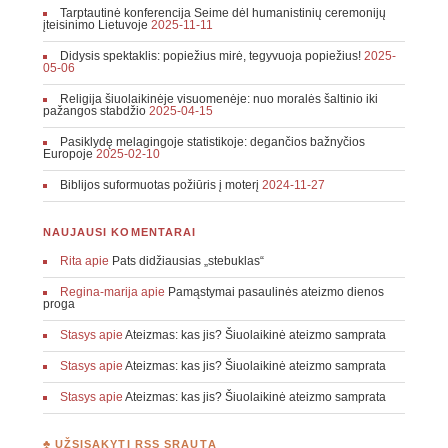
Tarptautinė konferencija Seime dėl humanistinių ceremonijų
įteisinimo Lietuvoje
2025-11-11
Didysis spektaklis: popiežius mirė, tegyvuoja popiežius!
2025-
05-06
Religija šiuolaikinėje visuomenėje: nuo moralės šaltinio iki
pažangos stabdžio
2025-04-15
Pasiklydę melagingoje statistikoje: degančios bažnyčios
Europoje
2025-02-10
Biblijos suformuotas požiūris į moterį
2024-11-27
NAUJAUSI KOMENTARAI
Rita
apie
Pats didžiausias „stebuklas“
Regina-marija
apie
Pamąstymai pasaulinės ateizmo dienos
proga
Stasys
apie
Ateizmas: kas jis? Šiuolaikinė ateizmo samprata
Stasys
apie
Ateizmas: kas jis? Šiuolaikinė ateizmo samprata
Stasys
apie
Ateizmas: kas jis? Šiuolaikinė ateizmo samprata
♣ UŽSISAKYTI RSS SRAUTĄ