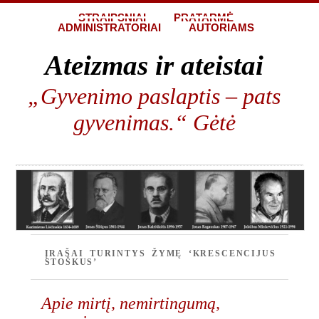
STRAIPSNIAI
PRATARMĖ
ADMINISTRATORIAI
AUTORIAMS
Ateizmas ir ateistai
„Gyvenimo paslaptis – pats
gyvenimas.“ Gėtė
ĮRAŠAI TURINTYS ŽYMĘ ‘KRESCENCIJUS
STOŠKUS’
Apie mirtį, nemirtingumą,