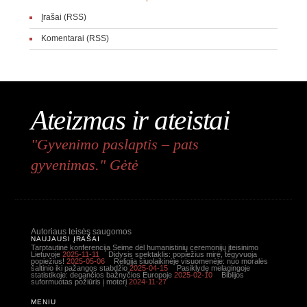
Įrašai (RSS)
Komentarai (RSS)
Ateizmas ir ateistai
"Gyvenimo paslaptis – pats
gyvenimas." Gėtė
Autoriaus teisės saugomos
NAUJAUSI ĮRAŠAI
Tarptautinė konferencija Seime dėl humanistinių ceremonijų įteisinimo
Lietuvoje
2025-11-11
Didysis spektaklis: popiežius mirė, tegyvuoja
popiežius!
2025-05-06
Religija šiuolaikinėje visuomenėje: nuo moralės
šaltinio iki pažangos stabdžio
2025-04-15
Pasiklydę melagingoje
statistikoje: degančios bažnyčios Europoje
2025-02-10
Biblijos
suformuotas požiūris į moterį
2024-11-27
MENIU