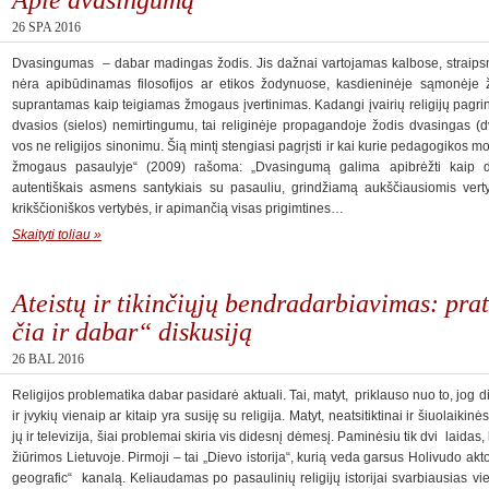
26 SPA 2016
Dvasingumas – dabar madingas žodis. Jis dažnai vartojamas kalbose, straipsni
nėra apibūdinamas filosofijos ar etikos žodynuose, kasdieninėje sąmonėje žo
suprantamas kaip teigiamas žmogaus įvertinimas. Kadangi įvairių religijų pagri
dvasios (sielos) nemirtingumu, tai religinėje propagandoje žodis dvasingas 
vos ne religijos sinonimu. Šią mintį stengiasi pagrįsti ir kai kurie pedagogikos
žmogaus pasaulyje“ (2009) rašoma: „Dvasingumą galima apibrėžti kaip dva
autentiškais asmens santykiais su pasauliu, grindžiamą aukščiausiomis verty
krikščioniškos vertybės, ir apimančią visas prigimtines…
Skaityti toliau »
Ateistų ir tikinčiųjų bendradarbiavimas: pra
čia ir dabar“ diskusiją
26 BAL 2016
Religijos problematika dabar pasidarė aktuali. Tai, matyt, priklauso nuo to, jog 
ir įvykių vienaip ar kitaip yra susiję su religija. Matyt, neatsitiktinai ir šiuolai
jų ir televizija, šiai problemai skiria vis didesnį dėmesį. Paminėsiu tik dvi laida
žiūrimos Lietuvoje. Pirmoji – tai „Dievo istorija“, kurią veda garsus Holivudo 
geografic“ kanalą. Keliaudamas po pasaulinių religijų istorijai svarbiausias vie