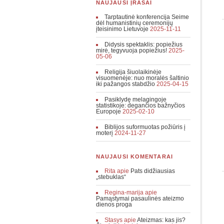
NAUJAUSI ĮRAŠAI
Tarptautinė konferencija Seime
dėl humanistinių ceremonijų
įteisinimo Lietuvoje
2025-11-11
Didysis spektaklis: popiežius
mirė, tegyvuoja popiežius!
2025-
05-06
Religija šiuolaikinėje
visuomenėje: nuo moralės šaltinio
iki pažangos stabdžio
2025-04-15
Pasiklydę melagingoje
statistikoje: degančios bažnyčios
Europoje
2025-02-10
Biblijos suformuotas požiūris į
moterį
2024-11-27
NAUJAUSI KOMENTARAI
Rita
apie
Pats didžiausias
„stebuklas“
Regina-marija
apie
Pamąstymai pasaulinės ateizmo
dienos proga
Stasys
apie
Ateizmas: kas jis?