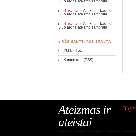
Šiuolaikinė ateizmo samprata
Stasys
apie
Ateizmas: kas jis?
Šiuolaikinė ateizmo samprata
Stasys
apie
Ateizmas: kas jis?
Šiuolaikinė ateizmo samprata
♣ UŽSISAKYTI RSS SRAUTĄ
Įrašai (RSS)
Komentarai (RSS)
Ateizmas ir
"Gyv
ateistai