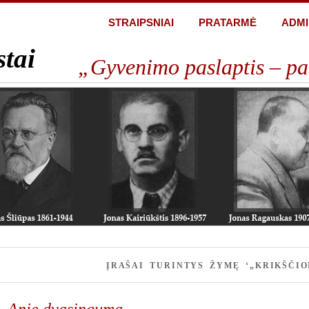
STRAIPSNIAI
PRATARMĖ
ADMI
stai
„Gyvenimo paslaptis – pa
ĮRAŠAI TURINTYS ŽYMĘ ‘„KRIKŠČIO
Apie dvasingumą