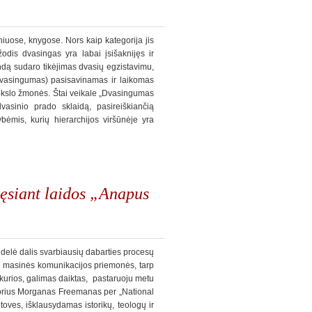
uose, knygose. Nors kaip kategorija jis
dis dvasingas yra labai įsišaknijęs ir
ndą sudaro tikėjimas dvasių egzistavimu,
(dvasingumas) pasisavinamas ir laikomas
 mokslo žmonės. Štai veikale „Dvasingumas
sinio prado sklaidą, pasireiškiančią
bėmis, kurių hierarchijos viršūnėje yra
tęsiant laidos „Anapus
didelė dalis svarbiausių dabarties procesų
kinės masinės komunikacijos priemonės, tarp
s, kurios, galimas daiktas, pastaruoju metu
aktorius Morganas Freemanas per „National
toves, išklausydamas istorikų, teologų ir