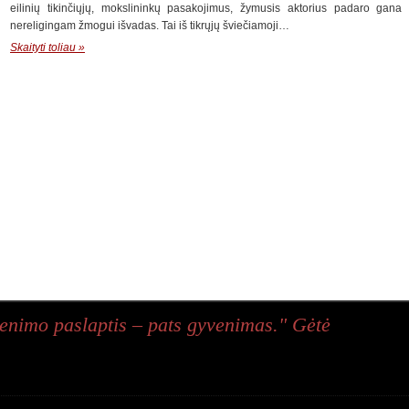
eilinių tikinčiųjų, mokslininkų pasakojimus, žymusis aktorius padaro gana b
nereligingam žmogui išvadas. Tai iš tikrųjų šviečiamoji…
Skaityti toliau »
enimo paslaptis – pats gyvenimas." Gėtė