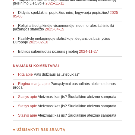
įteisinimo Lietuvoje
2025-11-11
Didysis spektaklis: popiežius mirė, tegyvuoja popiežius!
2025-
05-06
Religija šiuolaikinėje visuomenėje: nuo moralės šaltinio iki
pažangos stabdžio
2025-04-15
Pasiklydę melagingoje statistikoje: degančios bažnyčios
Europoje
2025-02-10
Biblijos suformuotas požiūris į moterį
2024-11-27
NAUJAUSI KOMENTARAI
Rita
apie
Pats didžiausias „stebuklas“
Regina-marija
apie
Pamąstymai pasaulinės ateizmo dienos
proga
Stasys
apie
Ateizmas: kas jis? Šiuolaikinė ateizmo samprata
Stasys
apie
Ateizmas: kas jis? Šiuolaikinė ateizmo samprata
Stasys
apie
Ateizmas: kas jis? Šiuolaikinė ateizmo samprata
♣ UŽSISAKYTI RSS SRAUTĄ