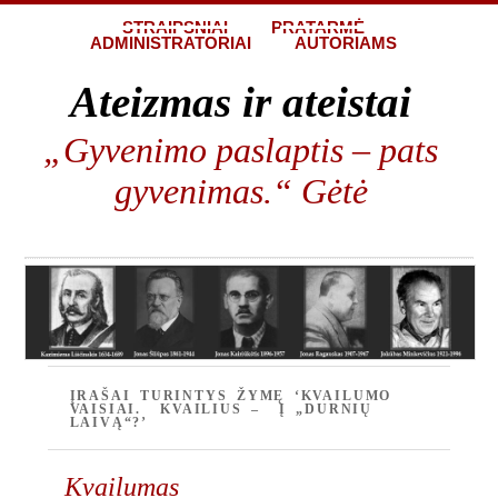
STRAIPSNIAI
PRATARMĖ
ADMINISTRATORIAI
AUTORIAMS
Ateizmas ir ateistai
„Gyvenimo paslaptis – pats
gyvenimas.“ Gėtė
ĮRAŠAI TURINTYS ŽYMĘ ‘KVAILUMO
VAISIAI. KVAILIUS – Į „DURNIŲ
LAIVĄ“?’
Kvailumas