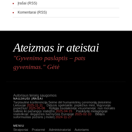
Įrašai (RSS)
Komentarai (RSS)
Ateizmas ir ateistai
"Gyvenimo paslaptis – pats
gyvenimas." Gėtė
Autoriaus teisės saugomos
NAUJAUSI ĮRAŠAI
Tarptautinė konferencija Seime dėl humanistinių ceremonijų įteisinimo
Lietuvoje
2025-11-11
Didysis spektaklis: popiežius mirė, tegyvuoja
popiežius!
2025-05-06
Religija šiuolaikinėje visuomenėje: nuo moralės
šaltinio iki pažangos stabdžio
2025-04-15
Pasiklydę melagingoje
statistikoje: degančios bažnyčios Europoje
2025-02-10
Biblijos
suformuotas požiūris į moterį
2024-11-27
MENIU
Straipsniai
Pratarmė
Administratoriai
Autoriams