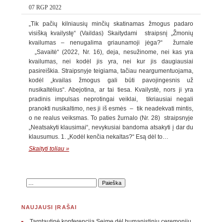
07 RGP 2022
„Tik pačių kilniausių minčių skatinamas žmogus padaro
visišką kvailystę“ (Vaildas) Skaitydami straipsnį „Žmonių
kvailumas – nenugalima griaunamoji jėga?“ žurnale
„Savaitė“ (2022, Nr. 16), deja, nesužinome, nei kas yra
kvailumas, nei kodėl jis yra, nei kur jis daugiausiai
pasireiškia. Straipsnyje teigiama, tačiau neargumentuojama,
kodėl „kvailas žmogus gali būti pavojingesnis už
nusikaltėlius“. Abejotina, ar tai tiesa. Kvailystė, nors ji yra
pradinis impulsas neprotingai veiklai, tikriausiai negali
pranokti nusikaltimo, nes ji iš esmės – tik neadekvati mintis,
o ne realus veiksmas. To paties žurnalo (Nr. 28) straipsnyje
„Neatsakyti klausimai“, nevykusiai bandoma atsakyti į dar du
klausumus. 1. „Kodėl kenčia nekaltas?“ Esą dėl to…
Skaityti toliau »
NAUJAUSI ĮRAŠAI
Tarptautinė konferencija Seime dėl humanistinių ceremonijų