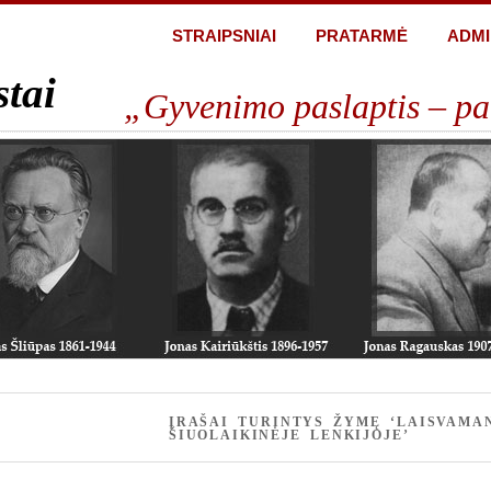
STRAIPSNIAI
PRATARMĖ
ADMI
stai
„Gyvenimo paslaptis – pa
ĮRAŠAI TURINTYS ŽYMĘ ‘LAISVAMA
ŠIUOLAIKINĖJE LENKIJOJE’