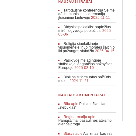
NAUJAUSI ĮRAŠAI
Tarptautinė konferencija Seime
dėl humanistinių ceremonijų
įteisinimo Lietuvoje
2025-11-11
Didysis spektaklis: popiežius
mirė, tegyvuoja popiežius!
2025-
05-06
Religija šiuolaikinėje
visuomenėje: nuo moralės šaltinio
iki pažangos stabdžio
2025-04-15
Pasiklydę melagingoje
statistikoje: degančios bažnyčios
Europoje
2025-02-10
Biblijos suformuotas požiūris į
moterį
2024-11-27
NAUJAUSI KOMENTARAI
Rita
apie
Pats didžiausias
„stebuklas“
Regina-marija
apie
Pamąstymai pasaulinės ateizmo
dienos proga
Stasys
apie
Ateizmas: kas jis?