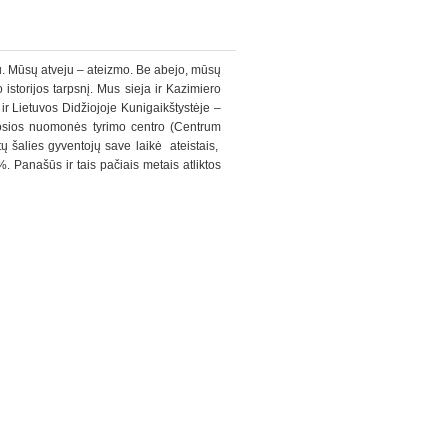
iu. Mūsų atveju – ateizmo. Be abejo, mūsų
istorijos tarpsnį. Mus sieja ir Kazimiero
ir Lietuvos Didžiojoje Kunigaikštystėje –
osios nuomonės tyrimo centro (Centrum
 šalies gyventojų save laikė ateistais,
%. Panašūs ir tais pačiais metais atliktos