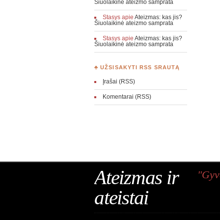
Šiuolaikinė ateizmo samprata
Stasys
apie
Ateizmas: kas jis?
Šiuolaikinė ateizmo samprata
Stasys
apie
Ateizmas: kas jis?
Šiuolaikinė ateizmo samprata
♣ UŽSISAKYTI RSS SRAUTĄ
Įrašai (RSS)
Komentarai (RSS)
Ateizmas ir
"Gyv
ateistai