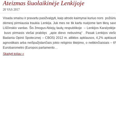
Ateizmas šiuolaikinėje Lenkijoje
20 VAS 2017
Visada smalsu ir pravartu pasižvalgyti, kaip atrodo kaimynai kuriuo nors požiūr
dėmesį pirmiausia traukia Lenkija. Juk mes ne tik kartu nuėjome tam tikrą savo 
Liščinskio vardas. Šis žmogus Abiejų tautų respublikoje – Lenkijos Karalystėje 
buvo pirmasis viešai prabilęs „apie dievo nebuvimą“ . Pasak Lenkijos vieš
Badania Opinii Społecznej – CBOS) 2012 m. atliktos apklausos, 4,2% apklaustų
agnostikais arba neišpažįstančiais jokio religinio tikėjimo, o netikinčiaisiais – 6
Eurobarometro (Europos parlamento…
Skaityti toliau »