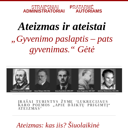
STRAIPSNIAI
PRATARMĖ
ADMINISTRATORIAI
AUTORIAMS
Ateizmas ir ateistai
„Gyvenimo paslaptis – pats
gyvenimas.“ Gėtė
ĮRAŠAI TURINTYS ŽYMĘ ‘LUKRECIJAUS
KARO POEMOS „APIE DAIKTŲ PRIGIMTĮ“
ATEIZMAS’
Ateizmas: kas jis? Šiuolaikinė