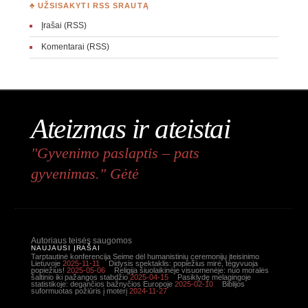
♣ UŽSISAKYTI RSS SRAUTĄ
Įrašai (RSS)
Komentarai (RSS)
Ateizmas ir ateistai
"Gyvenimo paslaptis – pats
gyvenimas." Gėtė
Autoriaus teisės saugomos
NAUJAUSI ĮRAŠAI
Tarptautinė konferencija Seime dėl humanistinių ceremonijų įteisinimo
Lietuvoje
2025-11-11
Didysis spektaklis: popiežius mirė, tegyvuoja
popiežius!
2025-05-06
Religija šiuolaikinėje visuomenėje: nuo moralės
šaltinio iki pažangos stabdžio
2025-04-15
Pasiklydę melagingoje
statistikoje: degančios bažnyčios Europoje
2025-02-10
Biblijos
suformuotas požiūris į moterį
2024-11-27