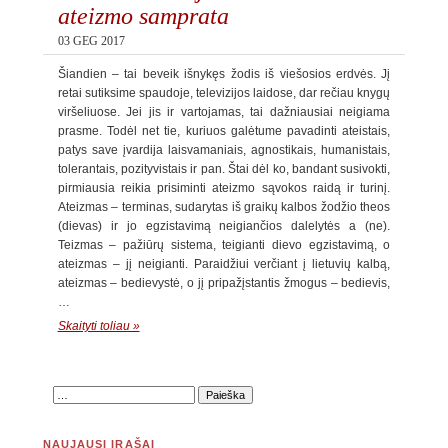
ateizmo samprata
03 GEG 2017
Šiandien – tai beveik išnykęs žodis iš viešosios erdvės. Jį
retai sutiksime spaudoje, televizijos laidose, dar rečiau knygų
viršeliuose. Jei jis ir vartojamas, tai dažniausiai neigiama
prasme. Todėl net tie, kuriuos galėtume pavadinti ateistais,
patys save įvardija laisvamaniais, agnostikais, humanistais,
tolerantais, pozityvistais ir pan. Štai dėl ko, bandant susivokti,
pirmiausia reikia prisiminti ateizmo sąvokos raidą ir turinį.
Ateizmas – terminas, sudarytas iš graikų kalbos žodžio theos
(dievas) ir jo egzistavimą neigiančios dalelytės a (ne).
Teizmas – pažiūrų sistema, teigianti dievo egzistavimą, o
ateizmas – jį neigianti. Paraidžiui verčiant į lietuvių kalbą,
ateizmas – bedievystė, o jį pripažįstantis žmogus – bedievis,
…
Skaityti toliau »
NAUJAUSI ĮRAŠAI