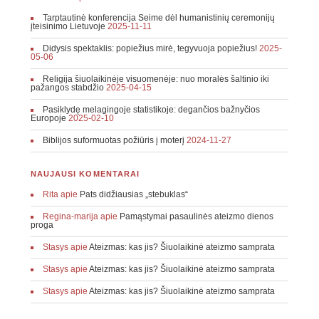
Tarptautinė konferencija Seime dėl humanistinių ceremonijų
įteisinimo Lietuvoje
2025-11-11
Didysis spektaklis: popiežius mirė, tegyvuoja popiežius!
2025-
05-06
Religija šiuolaikinėje visuomenėje: nuo moralės šaltinio iki
pažangos stabdžio
2025-04-15
Pasiklydę melagingoje statistikoje: degančios bažnyčios
Europoje
2025-02-10
Biblijos suformuotas požiūris į moterį
2024-11-27
NAUJAUSI KOMENTARAI
Rita
apie
Pats didžiausias „stebuklas“
Regina-marija
apie
Pamąstymai pasaulinės ateizmo dienos
proga
Stasys
apie
Ateizmas: kas jis? Šiuolaikinė ateizmo samprata
Stasys
apie
Ateizmas: kas jis? Šiuolaikinė ateizmo samprata
Stasys
apie
Ateizmas: kas jis? Šiuolaikinė ateizmo samprata