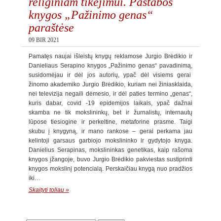
religiniam tikėjimui. Pastabos
knygos „Pažinimo genas“
paraštėse
09 BIR 2021
Pamatęs naujai išleistų knygų reklamose Jurgio Brėdikio ir
Danieliaus Serapino knygos „Pažinimo genas“ pavadinimą,
susidomėjau ir dėl jos autorių, ypač dėl visiems gerai
žinomo akademiko Jurgio Brėdikio, kuriam nei žiniasklaida,
nei televizija negaili dėmesio, ir dėl paties termino „genas“,
kuris dabar, covid -19 epidemijos laikais, ypač dažnai
skamba ne tik mokslininkų, bet ir žurnalistų, internautų
lūpose tiesiogine ir perkeltine, metaforine prasme. Taigi
skubu į knygyną, ir mano rankose – gerai perkama jau
kelintoji garsaus garbiojo mokslininko ir gydytojo knyga.
Danielius Serapinas, mokslininkas genetikas, kaip rašoma
knygos įžangoje, buvo Jurgio Brėdikio pakviestas sustiprinti
knygos mokslinį potencialą. Perskaičiau knygą nuo pradžios
iki…
Skaityti toliau »