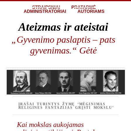
STRAIPSNIAI
PRATARMĖ
ADMINISTRATORIAI
AUTORIAMS
Ateizmas ir ateistai
„Gyvenimo paslaptis – pats
gyvenimas.“ Gėtė
ĮRAŠAI TURINTYS ŽYMĘ ‘MĖGINIMAS
RELIGINES FANTAZIJAS GRĮSTI MOKSLU’
Kai mokslas aukojamas