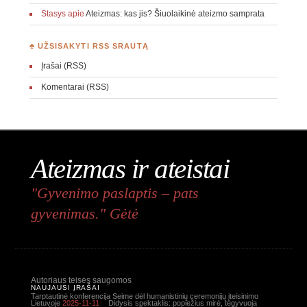
Stasys
apie
Ateizmas: kas jis? Šiuolaikinė ateizmo samprata
♣ UŽSISAKYTI RSS SRAUTĄ
Įrašai (RSS)
Komentarai (RSS)
Ateizmas ir ateistai
"Gyvenimo paslaptis – pats
gyvenimas." Gėtė
Autoriaus teisės saugomos
NAUJAUSI ĮRAŠAI
Tarptautinė konferencija Seime dėl humanistinių ceremonijų įteisinimo
Lietuvoje
2025-11-11
Didysis spektaklis: popiežius mirė, tegyvuoja