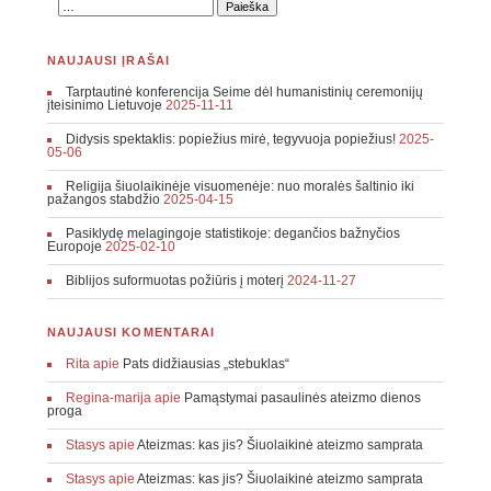
NAUJAUSI ĮRAŠAI
Tarptautinė konferencija Seime dėl humanistinių ceremonijų
įteisinimo Lietuvoje
2025-11-11
Didysis spektaklis: popiežius mirė, tegyvuoja popiežius!
2025-
05-06
Religija šiuolaikinėje visuomenėje: nuo moralės šaltinio iki
pažangos stabdžio
2025-04-15
Pasiklydę melagingoje statistikoje: degančios bažnyčios
Europoje
2025-02-10
Biblijos suformuotas požiūris į moterį
2024-11-27
NAUJAUSI KOMENTARAI
Rita
apie
Pats didžiausias „stebuklas“
Regina-marija
apie
Pamąstymai pasaulinės ateizmo dienos
proga
Stasys
apie
Ateizmas: kas jis? Šiuolaikinė ateizmo samprata
Stasys
apie
Ateizmas: kas jis? Šiuolaikinė ateizmo samprata