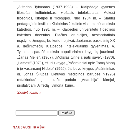
„Alfredas Tytmonas (1937-1998) – Klaipėdoje gyvenęs
filosofas, kultūrininkas, viešasis intelektualas. Mokėsi
filosofijos, istorijos ir filologijos. Nuo 1984 m. – Šiaulių
pedagoginio instituto Klaipėdos fakulteto visuomenės mokslų
katedros, nuo 1991 m. – Klaipėdos universiteto filosofijos
katedros docentas. Plačios erudicijos, nestandartinio
mąstymo žmogus, be kurio neįsivaizduojamas paskutinių XX
a. dešimtmečių Klaipėdos intelektualinis gyvenimas. A.
Tytmonas parašė mokslo populiarinimo knygelių jaunimui:
„Žanas Melje”, (1967), „Mokslas tyrinėja pats save”, (1970),
„Lametri” (1971), etiudų knygą „Pašnekesiai apie Tomą Maną
ir jo vasarnamį Nidoje” (1995). Jis buvo knygos „Aušrininkas
dr. Jonas Šliūpas Lietuvos medicinos baruose “(1995)
redaktorius“ , – rašo portalo „Anarchija“ kūrėjai,
pristatydami Alfredą Tytmoną, kurio…
Skaityti toliau »
NAUJAUSI ĮRAŠAI