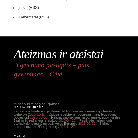
Įrašai (RSS)
Komentarai (RSS)
Ateizmas ir ateistai
"Gyvenimo paslaptis – pats
gyvenimas." Gėtė
Autoriaus teisės saugomos
NAUJAUSI ĮRAŠAI
Tarptautinė konferencija Seime dėl humanistinių ceremonijų įteisinimo
Lietuvoje
2025-11-11
Didysis spektaklis: popiežius mirė, tegyvuoja
popiežius!
2025-05-06
Religija šiuolaikinėje visuomenėje: nuo moralės
šaltinio iki pažangos stabdžio
2025-04-15
Pasiklydę melagingoje
statistikoje: degančios bažnyčios Europoje
2025-02-10
Biblijos
suformuotas požiūris į moterį
2024-11-27
MENIU