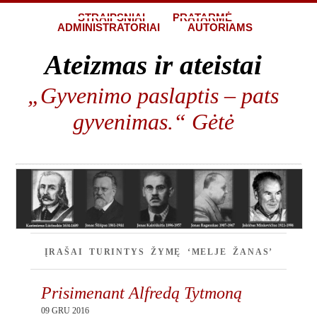
STRAIPSNIAI
PRATARMĖ
ADMINISTRATORIAI
AUTORIAMS
Ateizmas ir ateistai
„Gyvenimo paslaptis – pats
gyvenimas.“ Gėtė
ĮRAŠAI TURINTYS ŽYMĘ ‘MELJE ŽANAS’
Prisimenant Alfredą Tytmoną
09 GRU 2016