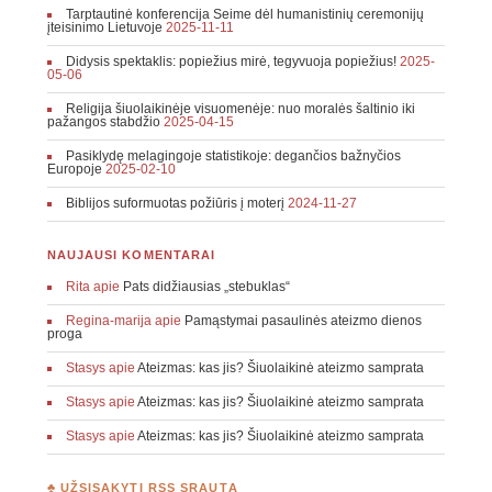
Tarptautinė konferencija Seime dėl humanistinių ceremonijų
įteisinimo Lietuvoje
2025-11-11
Didysis spektaklis: popiežius mirė, tegyvuoja popiežius!
2025-
05-06
Religija šiuolaikinėje visuomenėje: nuo moralės šaltinio iki
pažangos stabdžio
2025-04-15
Pasiklydę melagingoje statistikoje: degančios bažnyčios
Europoje
2025-02-10
Biblijos suformuotas požiūris į moterį
2024-11-27
NAUJAUSI KOMENTARAI
Rita
apie
Pats didžiausias „stebuklas“
Regina-marija
apie
Pamąstymai pasaulinės ateizmo dienos
proga
Stasys
apie
Ateizmas: kas jis? Šiuolaikinė ateizmo samprata
Stasys
apie
Ateizmas: kas jis? Šiuolaikinė ateizmo samprata
Stasys
apie
Ateizmas: kas jis? Šiuolaikinė ateizmo samprata
♣ UŽSISAKYTI RSS SRAUTĄ