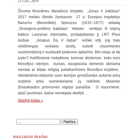
21 GEG 2019
Žinoma filosofinės literatūros leidykla „Jonas ir Jokūbas“
2017 metais išleido žymiausio 17 a. Europos mąstytojo
Barucho (Benedikto) Spinozos (1632–1677) veikalą
„Teologinis-politinis traktatas“. Veikalo vertėjas iš lotynų
kalbos Laurynas Adomaitis, pristatydamas jį LRT Plius
laidoje „Anapus čia ir dabar“, reiškė viltį, jog toks
reikšmingas veikalas turėtų sukelti visuomenės
susidomėjimą ir susilaukti platesnio aptarimo. Bet vargu ar tai
įvyko? Aukštosiose mokyklose, kuriose dėstomas koks nors
filosofijos istorijos kursas, daugiausia dėmesio skiriama
vienaip ar kitaip religiją palaikančioms filosofijos kryptims.
Ateistinėmis idėjomis savo teorijas grindžiantys autoriai arba
nutylimi arba sumenkinama jų reikšmė. Masinės
žiniasklaidos priemonės elgiasi panašiai. O visuomenė,
ypač jaunimas, dabar nemėgsta skaityti…
Skaityti toliau »
NAUJAUSI ĮRAŠAI