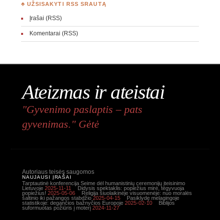
♣ UŽSISAKYTI RSS SRAUTĄ
Įrašai (RSS)
Komentarai (RSS)
Ateizmas ir ateistai
"Gyvenimo paslaptis – pats
gyvenimas." Gėtė
Autoriaus teisės saugomos
NAUJAUSI ĮRAŠAI
Tarptautinė konferencija Seime dėl humanistinių ceremonijų įteisinimo
Lietuvoje
2025-11-11
Didysis spektaklis: popiežius mirė, tegyvuoja
popiežius!
2025-05-06
Religija šiuolaikinėje visuomenėje: nuo moralės
šaltinio iki pažangos stabdžio
2025-04-15
Pasiklydę melagingoje
statistikoje: degančios bažnyčios Europoje
2025-02-10
Biblijos
suformuotas požiūris į moterį
2024-11-27