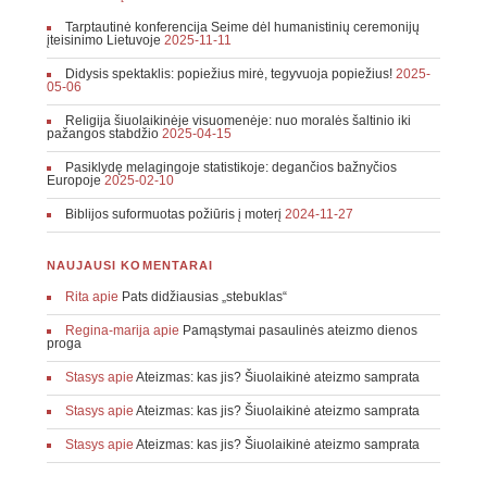
Tarptautinė konferencija Seime dėl humanistinių ceremonijų
įteisinimo Lietuvoje
2025-11-11
Didysis spektaklis: popiežius mirė, tegyvuoja popiežius!
2025-
05-06
Religija šiuolaikinėje visuomenėje: nuo moralės šaltinio iki
pažangos stabdžio
2025-04-15
Pasiklydę melagingoje statistikoje: degančios bažnyčios
Europoje
2025-02-10
Biblijos suformuotas požiūris į moterį
2024-11-27
NAUJAUSI KOMENTARAI
Rita
apie
Pats didžiausias „stebuklas“
Regina-marija
apie
Pamąstymai pasaulinės ateizmo dienos
proga
Stasys
apie
Ateizmas: kas jis? Šiuolaikinė ateizmo samprata
Stasys
apie
Ateizmas: kas jis? Šiuolaikinė ateizmo samprata
Stasys
apie
Ateizmas: kas jis? Šiuolaikinė ateizmo samprata