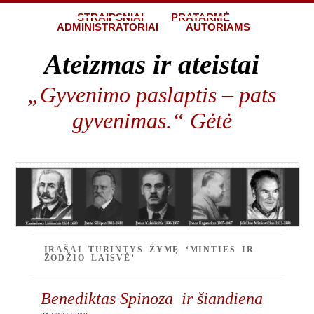
STRAIPSNIAI
PRATARMĖ
ADMINISTRATORIAI
AUTORIAMS
Ateizmas ir ateistai
„Gyvenimo paslaptis – pats
gyvenimas.“ Gėtė
ĮRAŠAI TURINTYS ŽYMĘ ‘MINTIES IR
ŽODŽIO LAISVĖ’
Benediktas Spinoza ir šiandiena