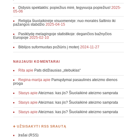
Didysis spektaklis: popiežius mirė, tegyvuoja popiežius!
2025-
05-06
Religija šiuolaikinėje visuomenėje: nuo moralės šaltinio iki
pažangos stabdžio
2025-04-15
Pasiklydę melagingoje statistikoje: degančios bažnyčios
Europoje
2025-02-10
Biblijos suformuotas požiūris į moterį
2024-11-27
NAUJAUSI KOMENTARAI
Rita
apie
Pats didžiausias „stebuklas“
Regina-marija
apie
Pamąstymai pasaulinės ateizmo dienos
proga
Stasys
apie
Ateizmas: kas jis? Šiuolaikinė ateizmo samprata
Stasys
apie
Ateizmas: kas jis? Šiuolaikinė ateizmo samprata
Stasys
apie
Ateizmas: kas jis? Šiuolaikinė ateizmo samprata
♣ UŽSISAKYTI RSS SRAUTĄ
Įrašai (RSS)