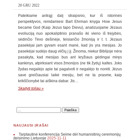
20 GRU 2022
Pateikiame antrąjį dalį straipsnio, kur iš istorinės
perspektyvos, remdamiesi Bart Ehrman knyga How Jesus
became God (Kaip Jėzus tapo Dievu), analizuojame Jėzaus
evoliuciją nuo apokaliptinio pranašo iki vieno iš trejybės,
sėdinčio Tėvo dešinėje, teisiančio žmoniją ir t. t. Jėzaus
pasekėjai jam gyvam esant manė, kad jis yra mesijas. Jo
pasekėjai sudėjo daug vilčių į jį. Žinoma, niekur Biblijoje nėra
pasakyta, kad mesijas bus ant kryžiaus gėdingai miręs
kankinys, atpirksiant visos žmonijos (ne tik žydų) kaltes. Joks
žydas negalėjo apie tai pagalvoti ir negalėjo to norėti. Jėzus
save greičiausiai laikė mesiju, bet ne ta prasme, kaip
krikščionybė tai aiškina dabar. Jis…
Skaityti toliau »
NAUJAUSI ĮRAŠAI
Tarptautinė konferencija Seime dėl humanistinių ceremonijų
įteisinimo Lietuvoje
2025-11-11