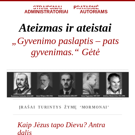
STRAIPSNIAI
PRATARMĖ
ADMINISTRATORIAI
AUTORIAMS
Ateizmas ir ateistai
„Gyvenimo paslaptis – pats
gyvenimas.“ Gėtė
ĮRAŠAI TURINTYS ŽYMĘ ‘MORMONAI’
Kaip Jėzus tapo Dievu? Antra
dalis