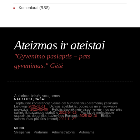
Komentarai (RSS)
Ateizmas ir ateistai
"Gyvenimo paslaptis – pats
gyvenimas." Gėtė
Autoriaus teisės saugomos
NAUJAUSI ĮRAŠAI
Tarptautinė konferencija Seime dėl humanistinių ceremonijų įteisinimo
Lietuvoje
2025-11-11
Didysis spektaklis: popiežius mirė, tegyvuoja
popiežius!
2025-05-06
Religija šiuolaikinėje visuomenėje: nuo moralės
šaltinio iki pažangos stabdžio
2025-04-15
Pasiklydę melagingoje
statistikoje: degančios bažnyčios Europoje
2025-02-10
Biblijos
suformuotas požiūris į moterį
2024-11-27
MENIU
Straipsniai
Pratarmė
Administratoriai
Autoriams