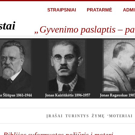
STRAIPSNIAI
PRATARMĖ
ADMI
stai
„Gyvenimo paslaptis – pa
ĮRAŠAI TURINTYS ŽYMĘ ‘MOTERIAI
Biblijos suformuotas požiūris į moterį