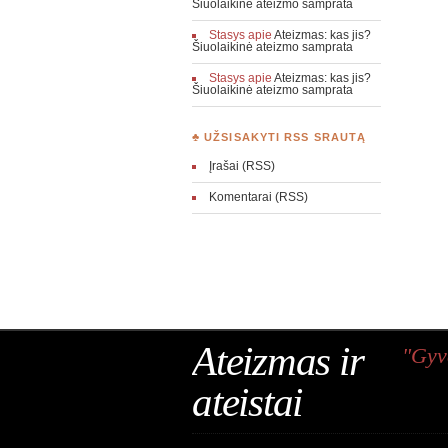
Šiuolaikinė ateizmo samprata
Stasys
apie
Ateizmas: kas jis?
Šiuolaikinė ateizmo samprata
Stasys
apie
Ateizmas: kas jis?
Šiuolaikinė ateizmo samprata
♣ UŽSISAKYTI RSS SRAUTĄ
Įrašai (RSS)
Komentarai (RSS)
Ateizmas ir
"Gyv
ateistai