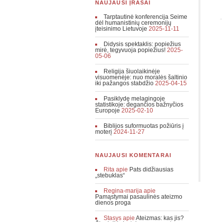
NAUJAUSI ĮRAŠAI
Tarptautinė konferencija Seime
dėl humanistinių ceremonijų
įteisinimo Lietuvoje
2025-11-11
Didysis spektaklis: popiežius
mirė, tegyvuoja popiežius!
2025-
05-06
Religija šiuolaikinėje
visuomenėje: nuo moralės šaltinio
iki pažangos stabdžio
2025-04-15
Pasiklydę melagingoje
statistikoje: degančios bažnyčios
Europoje
2025-02-10
Biblijos suformuotas požiūris į
moterį
2024-11-27
NAUJAUSI KOMENTARAI
Rita
apie
Pats didžiausias
„stebuklas“
Regina-marija
apie
Pamąstymai pasaulinės ateizmo
dienos proga
Stasys
apie
Ateizmas: kas jis?