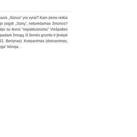
kasis „Sūnus“ yra vyrai? Kam jiems reikia
lėjo įsigyti „Sūnų“, neturėdamas žmonos?
dėjo su Ievos “nepaklusnumu” Viešpaties
s padarė žmogų iš žemės grumto ir įkvėpė
 1931. Berlynas). Kvėpavimas (dvėsavimas,
jėga“ kilnoja…