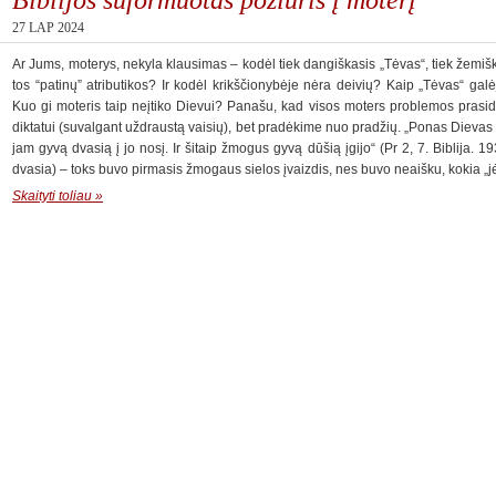
27 LAP 2024
Ar Jums, moterys, nekyla klausimas – kodėl tiek dangiškasis „Tėvas“, tiek žemiš
tos “patinų” atributikos? Ir kodėl krikščionybėje nėra deivių? Kaip „Tėvas“ ga
Kuo gi moteris taip neįtiko Dievui? Panašu, kad visos moters problemos prasi
diktatui (suvalgant uždraustą vaisių), bet pradėkime nuo pradžių. „Ponas Dieva
jam gyvą dvasią į jo nosį. Ir šitaip žmogus gyvą dūšią įgijo“ (Pr 2, 7. Biblija.
dvasia) – toks buvo pirmasis žmogaus sielos įvaizdis, nes buvo neaišku, kokia „
Skaityti toliau »