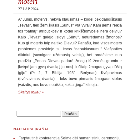
moterį
27 LAP 2024
Ar Jums, moterys, nekyla klausimas – kodėl tiek dangiškasis
„Tėvas“, tiek žemiškasis „Sūnus“ yra vyrai? Kam jiems reikia
tos “patinų” atributikos? Ir kodėl krikščionybėje nėra deivių?
Kaip „Tėvas“ galėjo įsigyti „Sūnų“, neturėdamas žmonos?
Kuo gi moteris taip neįtiko Dievui? Panašu, kad visos moters
problemos prasidėjo su Ievos “nepaklusnumu” Viešpaties
diktatui (suvalgant uždraustą vaisių), bet pradėkime nuo
pradžių. „Ponas Dievas padarė žmogų iš žemės grumto ir
įkvėpė jam gyvą dvasią į jo nosį. Ir šitaip žmogus gyvą dūšią
įgijo“ (Pr 2, 7. Biblija. 1931. Berlynas). Kvėpavimas
(dvėsavimas, dvasia) – toks buvo pirmasis žmogaus sielos
įvaizdis, nes buvo neaišku, kokia „jėga“ kilnoja…
Skaityti toliau »
NAUJAUSI ĮRAŠAI
Tarptautinė konferencija Seime dėl humanistinių ceremonijų