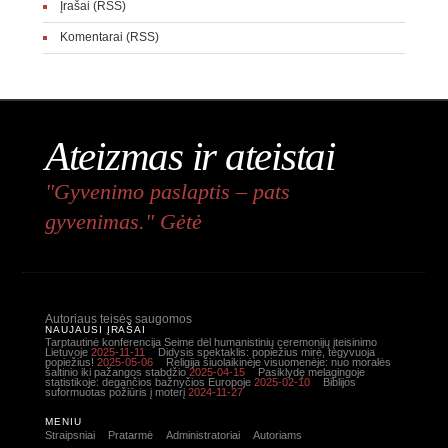
Įrašai (RSS)
Komentarai (RSS)
Ateizmas ir ateistai
"Gyvenimo paslaptis – pats
gyvenimas." Gėtė
Autoriaus teisės saugomos
NAUJAUSI ĮRAŠAI
Tarptautinė konferencija Seime dėl humanistinių ceremonijų įteisinimo
Lietuvoje
2025-11-11
Didysis spektaklis: popiežius mirė, tegyvuoja
popiežius!
2025-05-06
Religija šiuolaikinėje visuomenėje: nuo moralės
šaltinio iki pažangos stabdžio
2025-04-15
Pasiklydę melagingoje
statistikoje: degančios bažnyčios Europoje
2025-02-10
Biblijos
suformuotas požiūris į moterį
2024-11-27
MENIU
Straipsniai
Pratarmė
Administratoriai
Autoriams