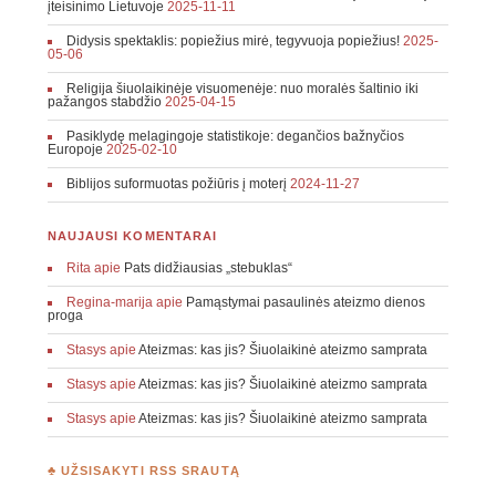
įteisinimo Lietuvoje
2025-11-11
Didysis spektaklis: popiežius mirė, tegyvuoja popiežius!
2025-
05-06
Religija šiuolaikinėje visuomenėje: nuo moralės šaltinio iki
pažangos stabdžio
2025-04-15
Pasiklydę melagingoje statistikoje: degančios bažnyčios
Europoje
2025-02-10
Biblijos suformuotas požiūris į moterį
2024-11-27
NAUJAUSI KOMENTARAI
Rita
apie
Pats didžiausias „stebuklas“
Regina-marija
apie
Pamąstymai pasaulinės ateizmo dienos
proga
Stasys
apie
Ateizmas: kas jis? Šiuolaikinė ateizmo samprata
Stasys
apie
Ateizmas: kas jis? Šiuolaikinė ateizmo samprata
Stasys
apie
Ateizmas: kas jis? Šiuolaikinė ateizmo samprata
♣ UŽSISAKYTI RSS SRAUTĄ