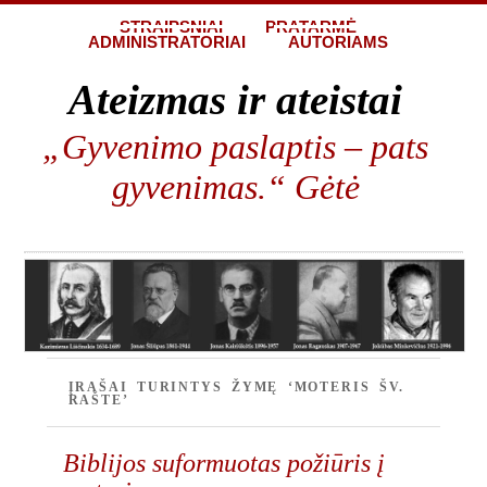
STRAIPSNIAI
PRATARMĖ
ADMINISTRATORIAI
AUTORIAMS
Ateizmas ir ateistai
„Gyvenimo paslaptis – pats
gyvenimas.“ Gėtė
ĮRAŠAI TURINTYS ŽYMĘ ‘MOTERIS ŠV.
RAŠTE’
Biblijos suformuotas požiūris į