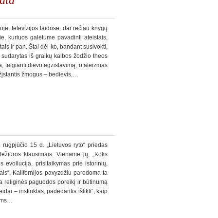
oje, televizijos laidose, dar rečiau knygų
ie, kuriuos galėtume pavadinti ateistais,
ais ir pan. Štai dėl ko, bandant susivokti,
, sudarytas iš graikų kalbos žodžio theos
a, teigianti dievo egzistavimą, o ateizmas
ipažįstantis žmogus – bedievis,…
 rugpjūčio 15 d. „Lietuvos ryto“ priedas
ulėžiūros klausimais. Viename jų, „Koks
evoliucija, prisitaikymas prie istorinių,
niais“, Kalifornijos pavyzdžiu parodoma ta
ia religinės paguodos poreikį ir būtinumą
dai – instinktas, padedantis išlikti“, kaip
iems…