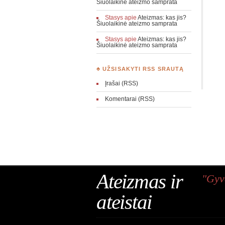
Šiuolaikinė ateizmo samprata
Stasys
apie
Ateizmas: kas jis?
Šiuolaikinė ateizmo samprata
Stasys
apie
Ateizmas: kas jis?
Šiuolaikinė ateizmo samprata
♣ UŽSISAKYTI RSS SRAUTĄ
Įrašai (RSS)
Komentarai (RSS)
Ateizmas ir
"Gyv
ateistai