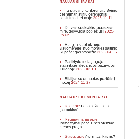
NAUJAUSI ĮRAŠAI
Tarptautinė konferencija Seime
dėl humanistinių ceremonijų
įteisinimo Lietuvoje
2025-11-11
Didysis spektaklis: popiežius
mirė, tegyvuoja popiežius!
2025-
05-06
Religija šiuolaikinėje
visuomenėje: nuo moralės šaltinio
iki pažangos stabdžio
2025-04-15
Pasiklydę melagingoje
statistikoje: degančios bažnyčios
Europoje
2025-02-10
Biblijos suformuotas požiūris į
moterį
2024-11-27
NAUJAUSI KOMENTARAI
Rita
apie
Pats didžiausias
„stebuklas“
Regina-marija
apie
Pamąstymai pasaulinės ateizmo
dienos proga
Stasys
apie
Ateizmas: kas jis?