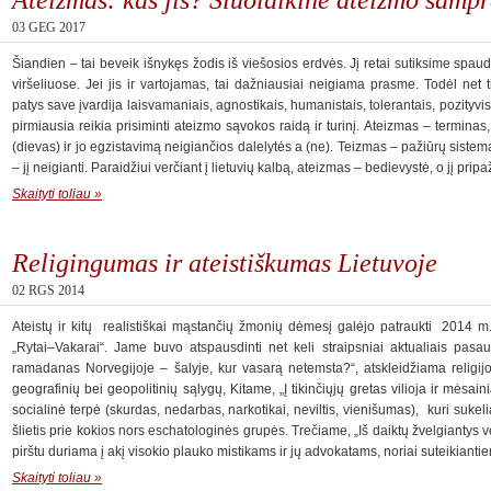
03 GEG 2017
Šiandien – tai beveik išnykęs žodis iš viešosios erdvės. Jį retai sutiksime spaud
viršeliuose. Jei jis ir vartojamas, tai dažniausiai neigiama prasme. Todėl net t
patys save įvardija laisvamaniais, agnostikais, humanistais, tolerantais, pozityvist
pirmiausia reikia prisiminti ateizmo sąvokos raidą ir turinį. Ateizmas – terminas
(dievas) ir jo egzistavimą neigiančios dalelytės a (ne). Teizmas – pažiūrų sistem
– jį neigianti. Paraidžiui verčiant į lietuvių kalbą, ateizmas – bedievystė, o jį pr
Skaityti toliau »
Religingumas ir ateistiškumas Lietuvoje
02 RGS 2014
Ateistų ir kitų realistiškai mąstančių žmonių dėmesį galėjo patraukti 2014 m.
„Rytai–Vakarai“. Jame buvo atspausdinti net keli straipsniai aktualiais pasa
ramadanas Norvegijoje – šalyje, kur vasarą netemsta?“, atskleidžiama religijos 
geografinių bei geopolitinių sąlygų, Kitame, „Į tikinčiųjų gretas vilioja ir mėsai
socialinė terpė (skurdas, nedarbas, narkotikai, neviltis, vienišumas), kuri sukel
šlietis prie kokios nors eschatologinės grupės. Trečiame, „Iš daiktų žvelgiantys vei
pirštu duriama į akį visokio plauko mistikams ir jų advokatams, noriai suteikiant
Skaityti toliau »