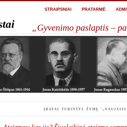
STRAIPSNIAI
PRATARMĖ
ADMI
stai
„Gyvenimo paslaptis – pa
ĮRAŠAI TURINTYS ŽYMĘ ‘„NAUJASIS
Ateizmas: kas jis? Šiuolaikinė ateizmo samp