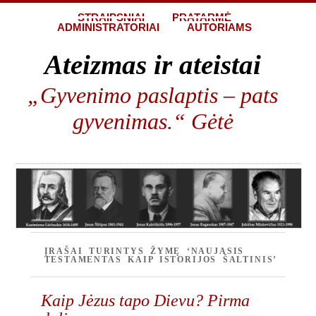
STRAIPSNIAI
PRATARMĖ
ADMINISTRATORIAI
AUTORIAMS
Ateizmas ir ateistai
„Gyvenimo paslaptis – pats
gyvenimas.“ Gėtė
ĮRAŠAI TURINTYS ŽYMĘ ‘NAUJASIS
TESTAMENTAS KAIP ISTORIJOS ŠALTINIS’
Kaip Jėzus tapo Dievu? Pirma