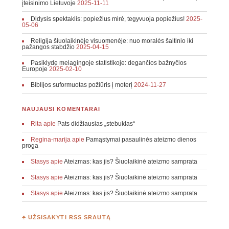
įteisinimo Lietuvoje
2025-11-11
Didysis spektaklis: popiežius mirė, tegyvuoja popiežius!
2025-
05-06
Religija šiuolaikinėje visuomenėje: nuo moralės šaltinio iki
pažangos stabdžio
2025-04-15
Pasiklydę melagingoje statistikoje: degančios bažnyčios
Europoje
2025-02-10
Biblijos suformuotas požiūris į moterį
2024-11-27
NAUJAUSI KOMENTARAI
Rita
apie
Pats didžiausias „stebuklas“
Regina-marija
apie
Pamąstymai pasaulinės ateizmo dienos
proga
Stasys
apie
Ateizmas: kas jis? Šiuolaikinė ateizmo samprata
Stasys
apie
Ateizmas: kas jis? Šiuolaikinė ateizmo samprata
Stasys
apie
Ateizmas: kas jis? Šiuolaikinė ateizmo samprata
♣ UŽSISAKYTI RSS SRAUTĄ