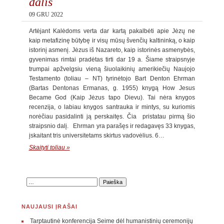
dalis
09 GRU 2022
Artėjant Kalėdoms verta dar kartą pakalbėti apie Jėzų ne
kaip metafizinę būtybę ir visų mūsų švenčių kaltininką, o kaip
istorinį asmenį. Jėzus iš Nazareto, kaip istorinės asmenybės,
gyvenimas rimtai pradėtas tirti dar 19 a. Šiame straipsnyje
trumpai apžvelgsiu vieną šiuolaikinių amerikiečių Naujojo
Testamento (toliau – NT) tyrinėtojo Bart Denton Ehrman
(Bartas Dentonas Ermanas, g. 1955) knygą How Jesus
Became God (Kaip Jėzus tapo Dievu). Tai nėra knygos
recenzija, o labiau knygos santrauka ir mintys, su kuriomis
norėčiau pasidalinti ją perskaitęs. Čia pristatau pirmą šio
straipsnio dalį. Ehrman yra parašęs ir redagavęs 33 knygas,
įskaitant tris universitetams skirtus vadovėlius. 6…
Skaityti toliau »
NAUJAUSI ĮRAŠAI
Tarptautinė konferencija Seime dėl humanistinių ceremonijų