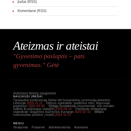
Įrašai (RSS)
Komentarai (RSS)
Ateizmas ir ateistai
"Gyvenimo paslaptis – pats
gyvenimas." Gėtė
Autoriaus teisės saugomos
NAUJAUSI ĮRAŠAI
Tarptautinė konferencija Seime dėl humanistinių ceremonijų įteisinimo
Lietuvoje
2025-11-11
Didysis spektaklis: popiežius mirė, tegyvuoja
popiežius!
2025-05-06
Religija šiuolaikinėje visuomenėje: nuo moralės
šaltinio iki pažangos stabdžio
2025-04-15
Pasiklydę melagingoje
statistikoje: degančios bažnyčios Europoje
2025-02-10
Biblijos
suformuotas požiūris į moterį
2024-11-27
MENIU
Straipsniai
Pratarmė
Administratoriai
Autoriams