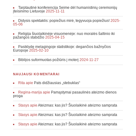
Tarptautinė konferencija Seime dėl humanistinių ceremonijų
įteisinimo Lietuvoje
2025-11-11
Didysis spektaklis: popiežius mirė, tegyvuoja popiežius!
2025-
05-06
Religija šiuolaikinėje visuomenėje: nuo moralės šaltinio iki
pažangos stabdžio
2025-04-15
Pasiklydę melagingoje statistikoje: degančios bažnyčios
Europoje
2025-02-10
Biblijos suformuotas požiūris į moterį
2024-11-27
NAUJAUSI KOMENTARAI
Rita
apie
Pats didžiausias „stebuklas“
Regina-marija
apie
Pamąstymai pasaulinės ateizmo dienos
proga
Stasys
apie
Ateizmas: kas jis? Šiuolaikinė ateizmo samprata
Stasys
apie
Ateizmas: kas jis? Šiuolaikinė ateizmo samprata
Stasys
apie
Ateizmas: kas jis? Šiuolaikinė ateizmo samprata