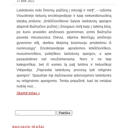
11 BIR 2022
Laidotuvės rodo žmonių pažiūrą į mirusįjį ir mirtį“, – rašoma
Visuotinėje lietuvių enciklopedijoje ir kaip nekvestionuotiną
dalyką priduria: „Krikščioniškose šalyse laidotuvių apeigos
atspindi Bažnyčios požiūrį į žmogaus mirtį kaip į laikiną būvį,
po kurio prasidės amžinasis gyvenimas; jomis Bažnyčia
paveda mirusiuosius Dievui, stiprina tikinčiųjų amžinojo
gyvenimo viltį, skelbia tikėjimą būsimuoju prisikėlimu iš
numirusiųjų“. Enciklopedijoje aprašomos krikščioniškos,
musulmoniškos, judėjiškos laidotuvių apeigos, o apie
pasaulietines net neužsimenama. Nors ir ne taip
kategoriškai, bet iš esmės tą patį tvirtina ir lietuviškoji
Vikipedija: „Paprastai laidotuvių procesą lydi religinės
apeigos“. Spaudoje irgi dažniausiai adoruojamos laidotuvės
su religinėmis apeigomis. Tenka pripažinti, kad tai nelabai
nutolę nuo…
Skaityti toliau »
NAUJAUSI ĮRAŠAI