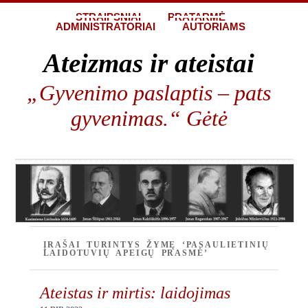
STRAIPSNIAI
PRATARMĖ
ADMINISTRATORIAI
AUTORIAMS
Ateizmas ir ateistai
„Gyvenimo paslaptis – pats
gyvenimas.“ Gėtė
ĮRAŠAI TURINTYS ŽYMĘ ‘PASAULIETINIŲ
LAIDOTUVIŲ APEIGŲ PRASMĖ’
Ateistas ir mirtis: laidojimas