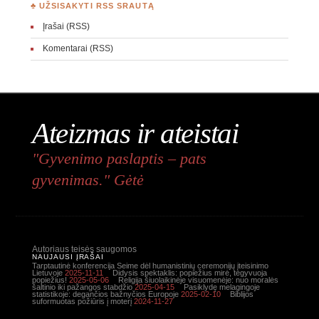
♣ UŽSISAKYTI RSS SRAUTĄ
Įrašai (RSS)
Komentarai (RSS)
Ateizmas ir ateistai
"Gyvenimo paslaptis – pats
gyvenimas." Gėtė
Autoriaus teisės saugomos
NAUJAUSI ĮRAŠAI
Tarptautinė konferencija Seime dėl humanistinių ceremonijų įteisinimo
Lietuvoje
2025-11-11
Didysis spektaklis: popiežius mirė, tegyvuoja
popiežius!
2025-05-06
Religija šiuolaikinėje visuomenėje: nuo moralės
šaltinio iki pažangos stabdžio
2025-04-15
Pasiklydę melagingoje
statistikoje: degančios bažnyčios Europoje
2025-02-10
Biblijos
suformuotas požiūris į moterį
2024-11-27