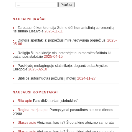
NAUJAUSI ĮRAŠAI
Tarptautinė konferencija Seime dėl humanistinių ceremonijų
įteisinimo Lietuvoje
2025-11-11
Didysis spektaklis: popiežius mirė, tegyvuoja popiežius!
2025-
05-06
Religija šiuolaikinėje visuomenėje: nuo moralės šaltinio iki
pažangos stabdžio
2025-04-15
Pasiklydę melagingoje statistikoje: degančios bažnyčios
Europoje
2025-02-10
Biblijos suformuotas požiūris į moterį
2024-11-27
NAUJAUSI KOMENTARAI
Rita
apie
Pats didžiausias „stebuklas“
Regina-marija
apie
Pamąstymai pasaulinės ateizmo dienos
proga
Stasys
apie
Ateizmas: kas jis? Šiuolaikinė ateizmo samprata
Stasys
apie
Ateizmas: kas jis? Šiuolaikinė ateizmo samprata