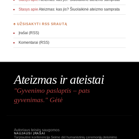
Stasys
apie
Ateizmas: kas jis? Šiuolaikinė ateizmo samprata
♣ UŽSISAKYTI RSS SRAUTĄ
Įrašai (RSS)
Komentarai (RSS)
Ateizmas ir ateistai
"Gyvenimo paslaptis – pats
gyvenimas." Gėtė
Autoriaus teisės saugomos
NAUJAUSI ĮRAŠAI
Tarptautinė konferencija Seime dėl humanistinių ceremonijų įteisinimo