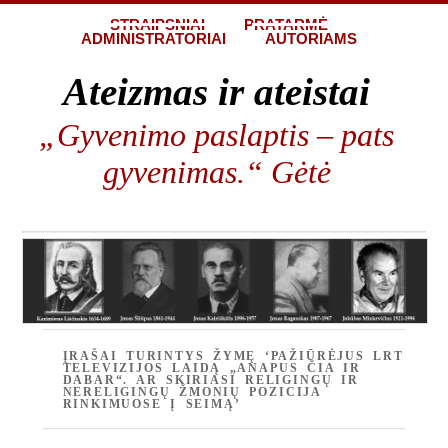
STRAIPSNIAI
PRATARMĖ
ADMINISTRATORIAI
AUTORIAMS
Ateizmas ir ateistai
„Gyvenimo paslaptis – pats
gyvenimas.“ Gėtė
ĮRAŠAI TURINTYS ŽYMĘ ‘PAŽIŪRĖJUS LRT
TELEVIZIJOS LAIDĄ „ANAPUS ČIA IR
DABAR“. AR SKIRIASI RELIGINGŲ IR
NERELIGINGŲ ŽMONIŲ POZICIJA
RINKIMUOSE Į SEIMĄ’