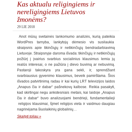
Kas aktualu religingiems ir
nereligingiems Lietuvos
žmonėms?
29 LIE 2018
Anot mūsų svetainės lankomumo analizės, kurią pateikia
WordPres tarnyba, lankytojų dėmesio vis susilaukia
straipsnis apie tikinčiųjų ir netikinčiųjų bendradarbiavimą
Lietuvoje. Straipsnyje daroma išvada: tikinčiųjų ir netikinčiųjų
požiūrį į įvairius svarbius socialinius klausimus lemia jų
realūs interesai, o ne pažiūra į dievo buvimą ar nebuvimą.
Pastaroji takoskyra yra gana sekli, ir, sprendžiant
svarbiausius gyvenimo klausimus, beveik pamirštama. Šios
išvados patvirtinimą radau ir kai kurių LRT televizijos laidos
„Anapus čia ir dabar“ pašnekovų kalbose. Reikia pasakyti,
kad skirtingai negu ankstesniais metais, kai laidoje „Anapus
čia ir dabar“ buvo analizuojami bendrieji, fundamentalieji
religijos klausimai, šįmet religijos vieta ir vaidmuo daugiau
nagrinėjama šiuolaikinių globalinių…
Skaityti toliau »