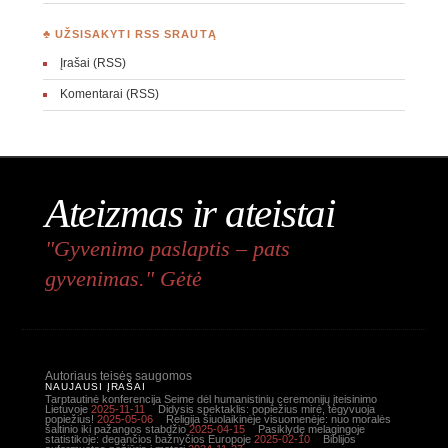
♣ UŽSISAKYTI RSS SRAUTĄ
Įrašai (RSS)
Komentarai (RSS)
Ateizmas ir ateistai
"Gyvenimo paslaptis – pats
gyvenimas." Gėtė
Autoriaus teisės saugomos
NAUJAUSI ĮRAŠAI
Tarptautinė konferencija Seime dėl humanistinių ceremonijų įteisinimo
Lietuvoje
2025-11-11
Didysis spektaklis: popiežius mirė, tegyvuoja
popiežius!
2025-05-06
Religija šiuolaikinėje visuomenėje: nuo moralės
šaltinio iki pažangos stabdžio
2025-04-15
Pasiklydę melagingoje
statistikoje: degančios bažnyčios Europoje
2025-02-10
Biblijos