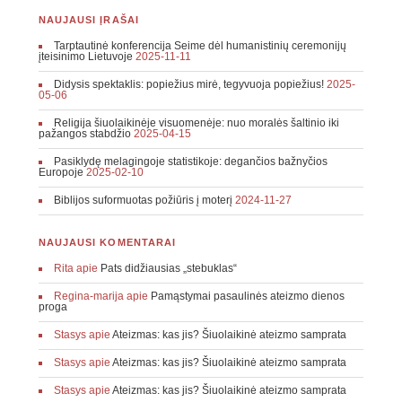
NAUJAUSI ĮRAŠAI
Tarptautinė konferencija Seime dėl humanistinių ceremonijų
įteisinimo Lietuvoje
2025-11-11
Didysis spektaklis: popiežius mirė, tegyvuoja popiežius!
2025-
05-06
Religija šiuolaikinėje visuomenėje: nuo moralės šaltinio iki
pažangos stabdžio
2025-04-15
Pasiklydę melagingoje statistikoje: degančios bažnyčios
Europoje
2025-02-10
Biblijos suformuotas požiūris į moterį
2024-11-27
NAUJAUSI KOMENTARAI
Rita
apie
Pats didžiausias „stebuklas“
Regina-marija
apie
Pamąstymai pasaulinės ateizmo dienos
proga
Stasys
apie
Ateizmas: kas jis? Šiuolaikinė ateizmo samprata
Stasys
apie
Ateizmas: kas jis? Šiuolaikinė ateizmo samprata
Stasys
apie
Ateizmas: kas jis? Šiuolaikinė ateizmo samprata