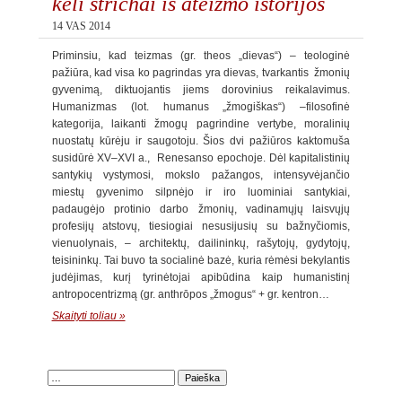
keli štrichai iš ateizmo istorijos
14 VAS 2014
Priminsiu, kad teizmas (gr. theos „dievas“) – teologinė
pažiūra, kad visa ko pagrindas yra dievas, tvarkantis žmonių
gyvenimą, diktuojantis jiems dorovinius reikalavimus.
Humanizmas (lot. humanus „žmogiškas“) –filosofinė
kategorija, laikanti žmogų pagrindine vertybe, moralinių
nuostatų kūrėju ir saugotoju. Šios dvi pažiūros kaktomuša
susidūrė XV–XVI a., Renesanso epochoje. Dėl kapitalistinių
santykių vystymosi, mokslo pažangos, intensyvėjančio
miestų gyvenimo silpnėjo ir iro luominiai santykiai,
padaugėjo protinio darbo žmonių, vadinamųjų laisvųjų
profesijų atstovų, tiesiogiai nesusijusių su bažnyčiomis,
vienuolynais, – architektų, dailininkų, rašytojų, gydytojų,
teisininkų. Tai buvo ta socialinė bazė, kuria rėmėsi bekylantis
judėjimas, kurį tyrinėtojai apibūdina kaip humanistinį
antropocentrizmą (gr. anthrōpos „žmogus“ + gr. kentron…
Skaityti toliau »