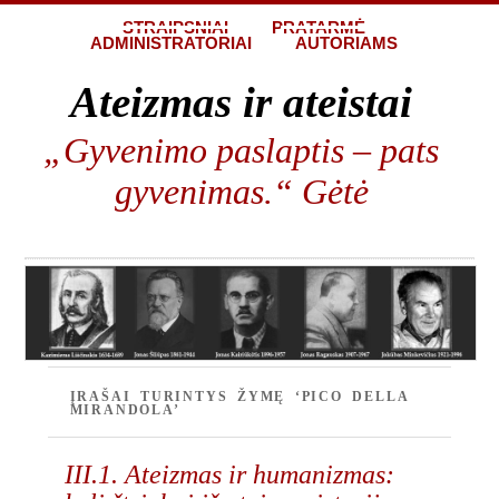
STRAIPSNIAI
PRATARMĖ
ADMINISTRATORIAI
AUTORIAMS
Ateizmas ir ateistai
„Gyvenimo paslaptis – pats
gyvenimas.“ Gėtė
ĮRAŠAI TURINTYS ŽYMĘ ‘PICO DELLA
MIRANDOLA’
III.1. Ateizmas ir humanizmas: