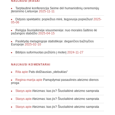
NAUJAUSI ĮRAŠAI
Tarptautinė konferencija Seime dėl humanistinių ceremonijų
įteisinimo Lietuvoje
2025-11-11
Didysis spektaklis: popiežius mirė, tegyvuoja popiežius!
2025-
05-06
Religija šiuolaikinėje visuomenėje: nuo moralės šaltinio iki
pažangos stabdžio
2025-04-15
Pasiklydę melagingoje statistikoje: degančios bažnyčios
Europoje
2025-02-10
Biblijos suformuotas požiūris į moterį
2024-11-27
NAUJAUSI KOMENTARAI
Rita
apie
Pats didžiausias „stebuklas“
Regina-marija
apie
Pamąstymai pasaulinės ateizmo dienos
proga
Stasys
apie
Ateizmas: kas jis? Šiuolaikinė ateizmo samprata
Stasys
apie
Ateizmas: kas jis? Šiuolaikinė ateizmo samprata
Stasys
apie
Ateizmas: kas jis? Šiuolaikinė ateizmo samprata