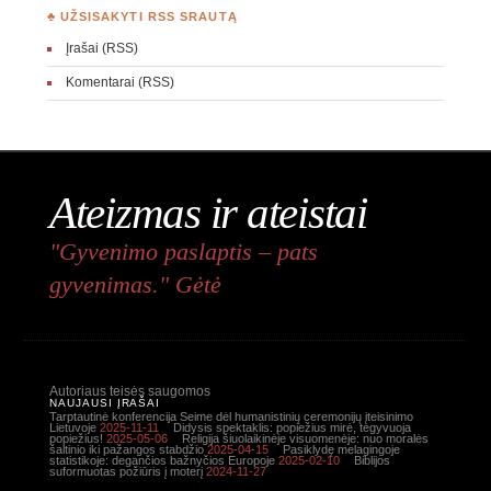
♣ UŽSISAKYTI RSS SRAUTĄ
Įrašai (RSS)
Komentarai (RSS)
Ateizmas ir ateistai
"Gyvenimo paslaptis – pats
gyvenimas." Gėtė
Autoriaus teisės saugomos
NAUJAUSI ĮRAŠAI
Tarptautinė konferencija Seime dėl humanistinių ceremonijų įteisinimo
Lietuvoje
2025-11-11
Didysis spektaklis: popiežius mirė, tegyvuoja
popiežius!
2025-05-06
Religija šiuolaikinėje visuomenėje: nuo moralės
šaltinio iki pažangos stabdžio
2025-04-15
Pasiklydę melagingoje
statistikoje: degančios bažnyčios Europoje
2025-02-10
Biblijos
suformuotas požiūris į moterį
2024-11-27