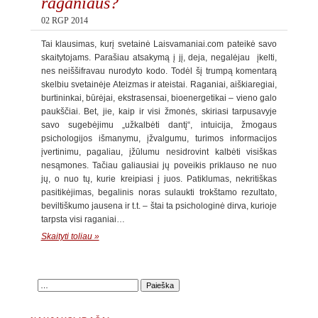
raganiaus?
02 RGP 2014
Tai klausimas, kurį svetainė Laisvamaniai.com pateikė savo
skaitytojams. Parašiau atsakymą į jį, deja, negalėjau įkelti,
nes neiššifravau nurodyto kodo. Todėl šį trumpą komentarą
skelbiu svetainėje Ateizmas ir ateistai. Raganiai, aiškiaregiai,
burtininkai, būrėjai, ekstrasensai, bioenergetikai – vieno galo
paukščiai. Bet, jie, kaip ir visi žmonės, skiriasi tarpusavyje
savo sugebėjimu „užkalbėti dantį“, intuicija, žmogaus
psichologijos išmanymu, įžvalgumu, turimos informacijos
įvertinimu, pagaliau, įžūlumu nesidrovint kalbėti visiškas
nesąmones. Tačiau galiausiai jų poveikis priklauso ne nuo
jų, o nuo tų, kurie kreipiasi į juos. Patiklumas, nekritiškas
pasitikėjimas, begalinis noras sulaukti trokštamo rezultato,
beviltiškumo jausena ir t.t. – štai ta psichologinė dirva, kurioje
tarpsta visi raganiai…
Skaityti toliau »