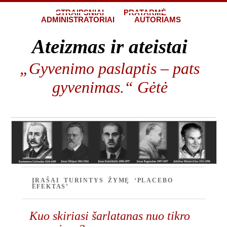
STRAIPSNIAI
PRATARMĖ
ADMINISTRATORIAI
AUTORIAMS
Ateizmas ir ateistai
„Gyvenimo paslaptis – pats
gyvenimas.“ Gėtė
ĮRAŠAI TURINTYS ŽYMĘ ‘PLACEBO
EFEKTAS’
Kuo skiriasi šarlatanas nuo tikro