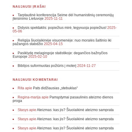
NAUJAUSI ĮRAŠAI
Tarptautinė konferencija Seime dėl humanistinių ceremonijų
įteisinimo Lietuvoje
2025-11-11
Didysis spektaklis: popiežius mirė, tegyvuoja popiežius!
2025-
05-06
Religija šiuolaikinėje visuomenėje: nuo moralės šaltinio iki
pažangos stabdžio
2025-04-15
Pasiklydę melagingoje statistikoje: degančios bažnyčios
Europoje
2025-02-10
Biblijos suformuotas požiūris į moterį
2024-11-27
NAUJAUSI KOMENTARAI
Rita
apie
Pats didžiausias „stebuklas“
Regina-marija
apie
Pamąstymai pasaulinės ateizmo dienos
proga
Stasys
apie
Ateizmas: kas jis? Šiuolaikinė ateizmo samprata
Stasys
apie
Ateizmas: kas jis? Šiuolaikinė ateizmo samprata
Stasys
apie
Ateizmas: kas jis? Šiuolaikinė ateizmo samprata