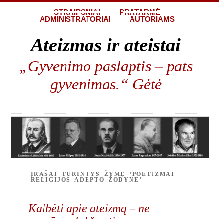
STRAIPSNIAI
PRATARMĖ
ADMINISTRATORIAI
AUTORIAMS
Ateizmas ir ateistai
„Gyvenimo paslaptis – pats
gyvenimas.“ Gėtė
ĮRAŠAI TURINTYS ŽYMĘ ‘POETIZMAI
RELIGIJOS ADEPTO ŽODYNE’
Kalbėti apie ateizmą – ne