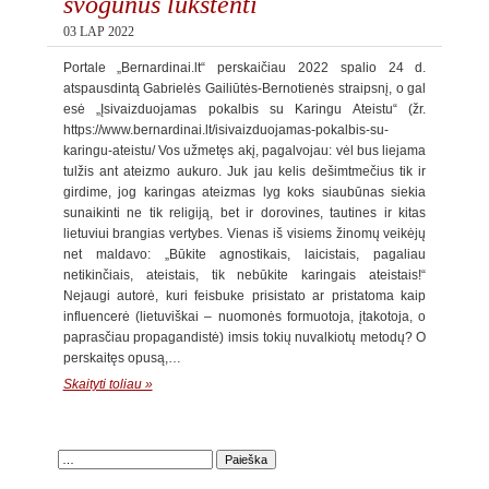
svogūnus lukštenti
03 LAP 2022
Portale „Bernardinai.lt“ perskaičiau 2022 spalio 24 d.
atspausdintą Gabrielės Gailiūtės-Bernotienės straipsnį, o gal
esė „Įsivaizduojamas pokalbis su Karingu Ateistu“ (žr.
https://www.bernardinai.lt/isivaizduojamas-pokalbis-su-
karingu-ateistu/ Vos užmetęs akį, pagalvojau: vėl bus liejama
tulžis ant ateizmo aukuro. Juk jau kelis dešimtmečius tik ir
girdime, jog karingas ateizmas lyg koks siaubūnas siekia
sunaikinti ne tik religiją, bet ir dorovines, tautines ir kitas
lietuviui brangias vertybes. Vienas iš visiems žinomų veikėjų
net maldavo: „Būkite agnostikais, laicistais, pagaliau
netikinčiais, ateistais, tik nebūkite karingais ateistais!“
Nejaugi autorė, kuri feisbuke prisistato ar pristatoma kaip
influencerė (lietuviškai – nuomonės formuotoja, įtakotoja, o
paprasčiau propagandistė) imsis tokių nuvalkiotų metodų? O
perskaitęs opusą,…
Skaityti toliau »