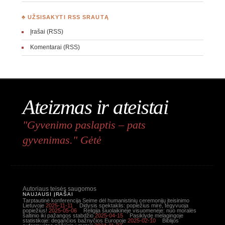
♣ UŽSISAKYTI RSS SRAUTĄ
Įrašai (RSS)
Komentarai (RSS)
Ateizmas ir ateistai
"Gyvenimo paslaptis – pats
gyvenimas." Gėtė
Autoriaus teisės saugomos
NAUJAUSI ĮRAŠAI
Tarptautinė konferencija Seime dėl humanistinių ceremonijų įteisinimo
Lietuvoje
2025-11-11
Didysis spektaklis: popiežius mirė, tegyvuoja
popiežius!
2025-05-06
Religija šiuolaikinėje visuomenėje: nuo moralės
šaltinio iki pažangos stabdžio
2025-04-15
Pasiklydę melagingoje
statistikoje: degančios bažnyčios Europoje
2025-02-10
Biblijos