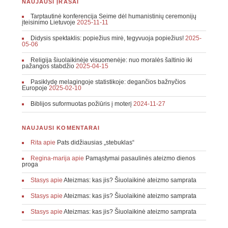
NAUJAUSI ĮRAŠAI
Tarptautinė konferencija Seime dėl humanistinių ceremonijų
įteisinimo Lietuvoje
2025-11-11
Didysis spektaklis: popiežius mirė, tegyvuoja popiežius!
2025-
05-06
Religija šiuolaikinėje visuomenėje: nuo moralės šaltinio iki
pažangos stabdžio
2025-04-15
Pasiklydę melagingoje statistikoje: degančios bažnyčios
Europoje
2025-02-10
Biblijos suformuotas požiūris į moterį
2024-11-27
NAUJAUSI KOMENTARAI
Rita
apie
Pats didžiausias „stebuklas“
Regina-marija
apie
Pamąstymai pasaulinės ateizmo dienos
proga
Stasys
apie
Ateizmas: kas jis? Šiuolaikinė ateizmo samprata
Stasys
apie
Ateizmas: kas jis? Šiuolaikinė ateizmo samprata
Stasys
apie
Ateizmas: kas jis? Šiuolaikinė ateizmo samprata