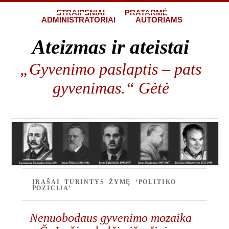
STRAIPSNIAI
PRATARMĖ
ADMINISTRATORIAI
AUTORIAMS
Ateizmas ir ateistai
„Gyvenimo paslaptis – pats
gyvenimas.“ Gėtė
ĮRAŠAI TURINTYS ŽYMĘ ‘POLITIKO
POZICIJA’
Nenuobodaus gyvenimo mozaika