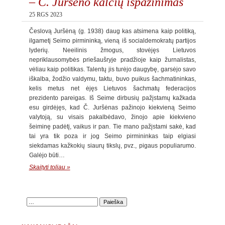
– Č. Juršėno kalčių išpažinimas
25 RGS 2023
Česlovą Juršėną (g. 1938) daug kas atsimena kaip politiką,
ilgametį Seimo pirmininką, vieną iš socialdemokratų partijos
lyderių. Neeilinis žmogus, stovėjęs Lietuvos
nepriklausomybės priešaušryje pradžioje kaip žurnalistas,
vėliau kaip politikas. Talentų jis turėjo daugybę, garsėjo savo
iškalba, žodžio valdymu, taktu, buvo puikus šachmatininkas,
kelis metus net ėjęs Lietuvos šachmatų federacijos
prezidento pareigas. Iš Seime dirbusių pažįstamų kažkada
esu girdėjęs, kad Č. Juršėnas pažinojo kiekvieną Seimo
valytoją, su visais pakalbėdavo, žinojo apie kiekvieno
šeiminę padėtį, vaikus ir pan. Tie mano pažįstami sakė, kad
tai yra tik poza ir jog Seimo pirmininkas taip elgiasi
siekdamas kažkokių siaurų tikslų, pvz., pigaus populiarumo.
Galėjo būti…
Skaityti toliau »