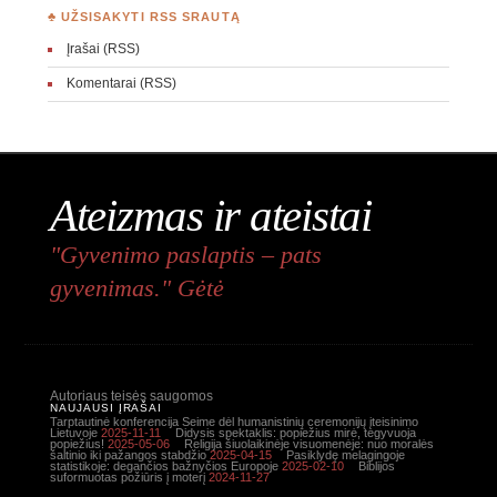
♣ UŽSISAKYTI RSS SRAUTĄ
Įrašai (RSS)
Komentarai (RSS)
Ateizmas ir ateistai
"Gyvenimo paslaptis – pats
gyvenimas." Gėtė
Autoriaus teisės saugomos
NAUJAUSI ĮRAŠAI
Tarptautinė konferencija Seime dėl humanistinių ceremonijų įteisinimo
Lietuvoje
2025-11-11
Didysis spektaklis: popiežius mirė, tegyvuoja
popiežius!
2025-05-06
Religija šiuolaikinėje visuomenėje: nuo moralės
šaltinio iki pažangos stabdžio
2025-04-15
Pasiklydę melagingoje
statistikoje: degančios bažnyčios Europoje
2025-02-10
Biblijos
suformuotas požiūris į moterį
2024-11-27