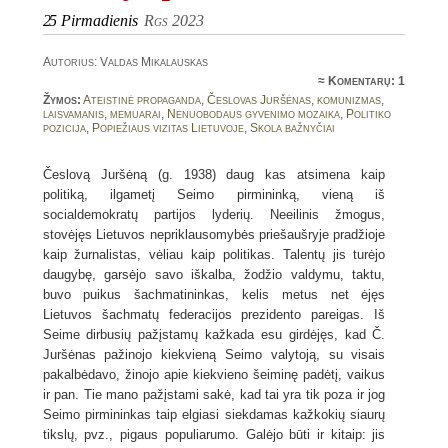
25
Pirmadienis
Rgs 2023
Autorius: Valdas Mikalauskas
≈
Komentarų: 1
Žymos:
Ateistinė propaganda
,
Česlovas Juršėnas
,
komunizmas
,
laisvamanis
,
memuarai
,
Nenuobodaus gyvenimo mozaika
,
Politiko
pozicija
,
Popiežiaus vizitas Lietuvoje
,
Skola bažnyčiai
Česlovą Juršėną (g. 1938) daug kas atsimena kaip
politiką, ilgametį Seimo pirmininką, vieną iš
socialdemokratų partijos lyderių. Neeilinis žmogus,
stovėjęs Lietuvos nepriklausomybės priešaušryje pradžioje
kaip žurnalistas, vėliau kaip politikas. Talentų jis turėjo
daugybę, garsėjo savo iškalba, žodžio valdymu, taktu,
buvo puikus šachmatininkas, kelis metus net ėjęs
Lietuvos šachmatų federacijos prezidento pareigas. Iš
Seime dirbusių pažįstamų kažkada esu girdėjęs, kad Č.
Juršėnas pažinojo kiekvieną Seimo valytoją, su visais
pakalbėdavo, žinojo apie kiekvieno šeiminę padėtį, vaikus
ir pan. Tie mano pažįstami sakė, kad tai yra tik poza ir jog
Seimo pirmininkas taip elgiasi siekdamas kažkokių siaurų
tikslų, pvz., pigaus populiarumo. Galėjo būti ir kitaip: jis