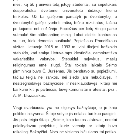
mes, ką tik į universitetą įstoję studentai, su šepetukais
desperatiškai šveitėme universiteto didžiojo kiemo
trinkeles. Už tai galėjome pamatyti jo šventenybę, o
šventenybė galėjo įvertinti mūsų triūso rezultatus, tačiau
po kojomis net nežiūrėjo. Popiežius per lietų Vingio parke
sutraukė šimtatūkstantinę minią. Labai didelis kontrastas
su tuo, kiek dėmesio susilaukė Popiežiaus Pranciškaus
vizitas Lietuvoje 2018 m. 1993 m. visi tikėjosi kažkokio
stebuklo, kad staiga Lietuva taps klestinčia, demokratiška
vakarietiška valstybe. Stebuklui neįvykus, masių
religingumas ėmė slūgti. Štai tokiais laikais Seimo
pirmininku buvo Č. Juršėnas. Jis bendravo su popiežiumi,
tačiau teigia nei rankos, nei žiedo jam nebučiavęs. Ir
nesižegnodavęs bažnyčiose, ir nesiklaupdavęs, kitaip nei
kai kurie kiti jo partiečiai, buvę komunistai ir ateistai, pvz.,
A. M. Brazauskas.
Visgi svarbiausia yra ne elgesys bažnyčioje, o jo kaip
politiko laikysena. Šitoje srityje jis nelabai turi kuo pasigirti.
Jis pats teigia šitaip: „Seime, kaip tautos atstovas, neretai
palaikydavau projektus, kurie vienaip ar kitaip buvo
reikalingi Bažnyčiai. Nors ne visiems bičiuliams tai patiko.