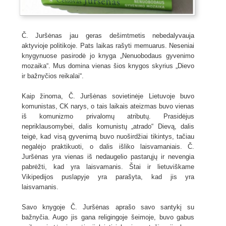
Č. Juršėnas jau geras dešimtmetis nebedalyvauja
aktyvioje politikoje. Pats laikas rašyti memuarus. Neseniai
knygynuose pasirodė jo knyga „Nenuobodaus gyvenimo
mozaika“. Mus domina vienas šios knygos skyrius „Dievo
ir bažnyčios reikalai“.
Kaip žinoma, Č. Juršėnas sovietinėje Lietuvoje buvo
komunistas, CK narys, o tais laikais ateizmas buvo vienas
iš komunizmo privalomų atributų. Prasidėjus
nepriklausomybei, dalis komunistų „atrado“ Dievą, dalis
teigė, kad visą gyvenimą buvo nuoširdžiai tikintys, tačiau
negalėjo praktikuoti, o dalis išliko laisvamaniais. Č.
Juršėnas yra vienas iš nedaugelio pastarųjų ir nevengia
pabrėžti, kad yra laisvamanis. Štai ir lietuviškame
Vikipedijos puslapyje yra parašyta, kad jis yra
laisvamanis.
Savo knygoje Č. Juršėnas aprašo savo santykį su
bažnyčia. Augo jis gana religingoje šeimoje, buvo gabus