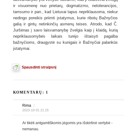
ir visuomenę nuo prietarų, dogmatizmo, netolerancijos,
tamsumo ir pan., kad Lietuvai tapus nepriklausoma, niekur
nedingo poreikis priimti įstatymus, kurie ribotų Bažnyčios
galią ir gintų netinkinčių asmenų teises. Atrodo, kad Č.
Juršėnas į savo laisvamanybę žvelgia kaip į klaidą, kurią
nepriklausomybės laikais turėjo ištaisyti pagalba
bažnyčioms, draugystė su kunigais ir Bažnyčiai palankūs
įstatymai.
Spausdinti straipsnį
KOMENTARŲ: 1
Rima
:
2023-10-01 21:15
Ar tikėti antgamtiškomis jėgomis yra išskirtinė vertybė -
nemanau.