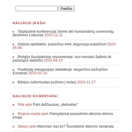
NAUJAUSI ĮRAŠAI
Tarptautinė konferencija Seime dėl humanistinių ceremonijų
įteisinimo Lietuvoje
2025-11-11
Didysis spektaklis: popiežius mirė, tegyvuoja popiežius!
2025-
05-06
Religija šiuolaikinėje visuomenėje: nuo moralės šaltinio iki
pažangos stabdžio
2025-04-15
Pasiklydę melagingoje statistikoje: degančios bažnyčios
Europoje
2025-02-10
Biblijos suformuotas požiūris į moterį
2024-11-27
NAUJAUSI KOMENTARAI
Rita
apie
Pats didžiausias „stebuklas“
Regina-marija
apie
Pamąstymai pasaulinės ateizmo dienos
proga
Stasys
apie
Ateizmas: kas jis? Šiuolaikinė ateizmo samprata