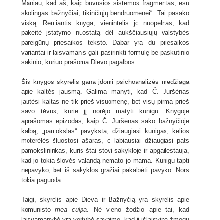
Maniau, kad aš, kaip buvusios sistemos fragmentas, esu
skolingas bažnyčiai, tikinčiųjų bendruomenei“. Tai pasako
viską. Remiantis knyga, vienintelis jo nuopelnas, kad
pakeitė įstatymo nuostatą dėl aukščiausiųjų valstybės
pareigūnų priesaikos teksto. Dabar yra du priesaikos
variantai ir laisvamanis gali pasirinkti formulę be paskutinio
sakinio, kuriuo prašoma Dievo pagalbos.
Šis knygos skyrelis gana įdomi psichoanalizės medžiaga
apie kaltės jausmą. Galima manyti, kad Č. Juršėnas
jautėsi kaltas ne tik prieš visuomenę, bet visų pirma prieš
savo tėvus, kurie jį norėjo matyti kunigu. Knygoje
aprašomas epizodas, kaip Č. Juršėnas sako bažnyčioje
kalbą, „pamokslas“ pavyksta, džiaugiasi kunigas, kelios
moterėlės šluostosi ašaras, o labiausiai džiaugiasi pats
pamokslininkas, kuris štai stovi sakykloje ir apgailestauja,
kad jo tokią šlovės valandą nemato jo mama. Kunigu tapti
nepavyko, bet iš sakyklos gražiai pakalbėti pavyko. Nors
tokia paguoda…
Taigi, skyrelis apie Dievą ir Bažnyčią yra skyrelis apie
komunisto
mea culpa
. Nė vieno žodžio apie tai, kad
laisvamanybė yra vertybė savaime, kad ji išlaisvina žmogų