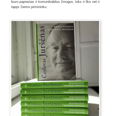
buvo paprastas ir komunikabilus žmogus, toks ir liko net ir
tapęs Seimo pirmininku.