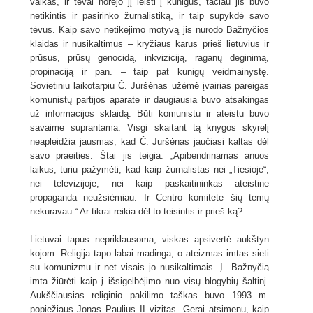
vaikas, ir tėvai norėjo jį leisti į kunigus, tačiau jis buvo
netikintis ir pasirinko žurnalistiką, ir taip supykdė savo
tėvus. Kaip savo netikėjimo motyvą jis nurodo Bažnyčios
klaidas ir nusikaltimus – kryžiaus karus prieš lietuvius ir
prūsus, prūsų genocidą, inkviziciją, raganų deginimą,
propinaciją ir pan. – taip pat kunigų veidmainystę.
Sovietiniu laikotarpiu Č. Juršėnas užėmė įvairias pareigas
komunistų partijos aparate ir daugiausia buvo atsakingas
už informacijos sklaidą. Būti komunistu ir ateistu buvo
savaime suprantama. Visgi skaitant tą knygos skyrelį
neapleidžia jausmas, kad Č. Juršėnas jaučiasi kaltas dėl
savo praeities. Štai jis teigia: „Apibendrinamas anuos
laikus, turiu pažymėti, kad kaip žurnalistas nei „Tiesioje“,
nei televizijoje, nei kaip paskaitininkas ateistine
propaganda neužsiėmiau. Ir Centro komitete šių temų
nekuravau.“ Ar tikrai reikia dėl to teisintis ir prieš ką?
Lietuvai tapus nepriklausoma, viskas apsivertė aukštyn
kojom. Religija tapo labai madinga, o ateizmas imtas sieti
su komunizmu ir net visais jo nusikaltimais. Į Bažnyčią
imta žiūrėti kaip į išsigelbėjimo nuo visų blogybių šaltinį.
Aukščiausias religinio pakilimo taškas buvo 1993 m.
popiežiaus Jonas Paulius II vizitas. Gerai atsimenu, kaip