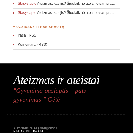
Stasys
apie
Ateizmas: kas jis? Šiuolaikinė ateizmo samprata
Stasys
apie
Ateizmas: kas jis? Šiuolaikinė ateizmo samprata
♣ UŽSISAKYTI RSS SRAUTĄ
Įrašai (RSS)
Komentarai (RSS)
Ateizmas ir ateistai
"Gyvenimo paslaptis – pats
gyvenimas." Gėtė
Autoriaus teisės saugomos
NAUJAUSI ĮRAŠAI