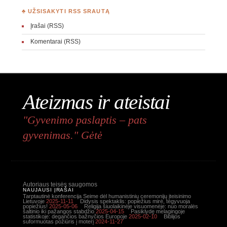
♣ UŽSISAKYTI RSS SRAUTĄ
Įrašai (RSS)
Komentarai (RSS)
Ateizmas ir ateistai
"Gyvenimo paslaptis – pats
gyvenimas." Gėtė
Autoriaus teisės saugomos
NAUJAUSI ĮRAŠAI
Tarptautinė konferencija Seime dėl humanistinių ceremonijų įteisinimo
Lietuvoje
2025-11-11
Didysis spektaklis: popiežius mirė, tegyvuoja
popiežius!
2025-05-06
Religija šiuolaikinėje visuomenėje: nuo moralės
šaltinio iki pažangos stabdžio
2025-04-15
Pasiklydę melagingoje
statistikoje: degančios bažnyčios Europoje
2025-02-10
Biblijos
suformuotas požiūris į moterį
2024-11-27