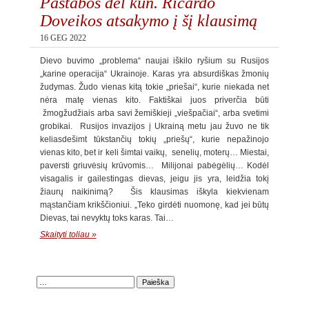
Pastabos dėl kun. Ričardo
Doveikos atsakymo į šį klausimą
16 GEG 2022
Dievo buvimo „problema“ naujai iškilo ryšium su Rusijos
„karine operacija“ Ukrainoje. Karas yra absurdiškas žmonių
žudymas. Žudo vienas kitą tokie „priešai“, kurie niekada net
nėra matę vienas kito. Faktiškai juos priverčia būti
žmogžudžiais arba savi žemiškieji „viešpačiai“, arba svetimi
grobikai. Rusijos invazijos į Ukrainą metu jau žuvo ne tik
keliasdešimt tūkstančių tokių „priešų“, kurie nepažinojo
vienas kito, bet ir keli šimtai vaikų, senelių, moterų… Miestai,
paversti griuvėsių krūvomis… Milijonai pabėgėlių… Kodėl
visagalis ir gailestingas dievas, jeigu jis yra, leidžia tokį
žiaurų naikinimą? Šis klausimas iškyla kiekvienam
mąstančiam krikščioniui. „Teko girdėti nuomonę, kad jei būtų
Dievas, tai nevyktų toks karas. Tai…
Skaityti toliau »