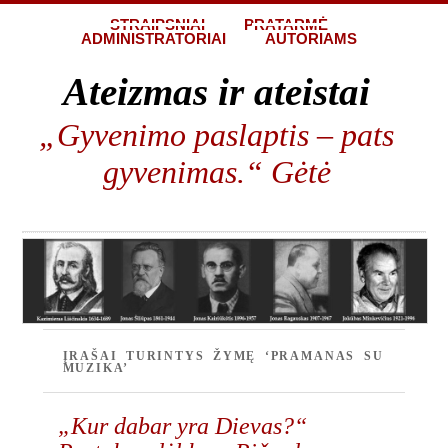
STRAIPSNIAI
PRATARMĖ
ADMINISTRATORIAI
AUTORIAMS
Ateizmas ir ateistai
„Gyvenimo paslaptis – pats
gyvenimas.“ Gėtė
ĮRAŠAI TURINTYS ŽYMĘ ‘PRAMANAS SU
MUZIKA’
„Kur dabar yra Dievas?“