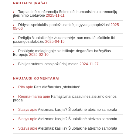
NAUJAUSI ĮRAŠAI
Tarptautinė konferencija Seime dėl humanistinių ceremonijų
įteisinimo Lietuvoje
2025-11-11
Didysis spektaklis: popiežius mirė, tegyvuoja popiežius!
2025-
05-06
Religija šiuolaikinėje visuomenėje: nuo moralės šaltinio iki
pažangos stabdžio
2025-04-15
Pasiklydę melagingoje statistikoje: degančios bažnyčios
Europoje
2025-02-10
Biblijos suformuotas požiūris į moterį
2024-11-27
NAUJAUSI KOMENTARAI
Rita
apie
Pats didžiausias „stebuklas“
Regina-marija
apie
Pamąstymai pasaulinės ateizmo dienos
proga
Stasys
apie
Ateizmas: kas jis? Šiuolaikinė ateizmo samprata
Stasys
apie
Ateizmas: kas jis? Šiuolaikinė ateizmo samprata
Stasys
apie
Ateizmas: kas jis? Šiuolaikinė ateizmo samprata