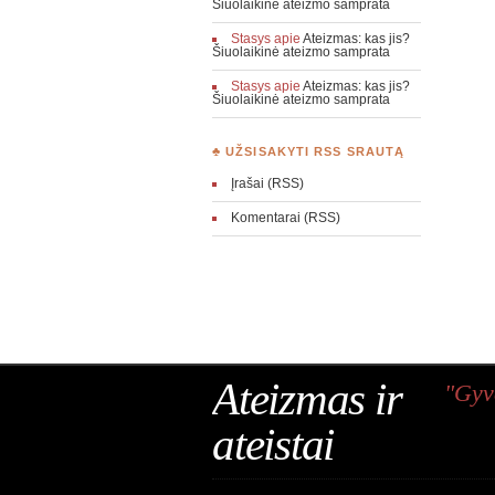
Šiuolaikinė ateizmo samprata
Stasys
apie
Ateizmas: kas jis?
Šiuolaikinė ateizmo samprata
Stasys
apie
Ateizmas: kas jis?
Šiuolaikinė ateizmo samprata
♣ UŽSISAKYTI RSS SRAUTĄ
Įrašai (RSS)
Komentarai (RSS)
Ateizmas ir
"Gyv
ateistai