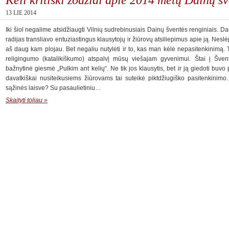
13 LIE 2014
Iki šiol negalime atsidžiaugti Vilnių sudrebinusiais Dainų šventės renginiais. Da
radijas transliavo entuziastingus klausytojų ir žiūrovų atsiliepimus apie ją. Nes
aš daug kam plojau. Bet negaliu nutylėti ir to, kas man kėlė nepasitenkinimą. T
religingumo (katalikiškumo) atspalvį mūsų viešajam gyvenimui. Štai į Šven
bažnytinė giesmė „Pulkim ant kelių“. Ne tik jos klausytis, bet ir ją giedoti buvo 
davatkiškai nusiteikusiems žiūrovams tai suteikė piktdžiugiško pasitenkinimo. 
sąžinės laisve? Su pasaulietiniu…
Skaityti toliau »