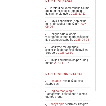
NAUJAUSI ĮRAŠAI
Tarptautinė konferencija Seime
dėl humanistinių ceremonijų
įteisinimo Lietuvoje
2025-11-11
Didysis spektaklis: popiežius
mirė, tegyvuoja popiežius!
2025-
05-06
Religija šiuolaikinėje
visuomenėje: nuo moralės šaltinio
iki pažangos stabdžio
2025-04-15
Pasiklydę melagingoje
statistikoje: degančios bažnyčios
Europoje
2025-02-10
Biblijos suformuotas požiūris į
moterį
2024-11-27
NAUJAUSI KOMENTARAI
Rita
apie
Pats didžiausias
„stebuklas“
Regina-marija
apie
Pamąstymai pasaulinės ateizmo
dienos proga
Stasys
apie
Ateizmas: kas jis?