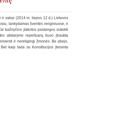
r ir vakar (2014 m. liepos 12 d.) Lietuvos
lėpsiu, lankydamas šventės renginiuose, ir
ai bažnyčios įtakotos pastangos suteikti
tės atidarymo repertuarą buvo įtraukta
priversti ir nereligingi žmonės. Be abejo,
Bet kaip tada su Konstitucijos įteisinta