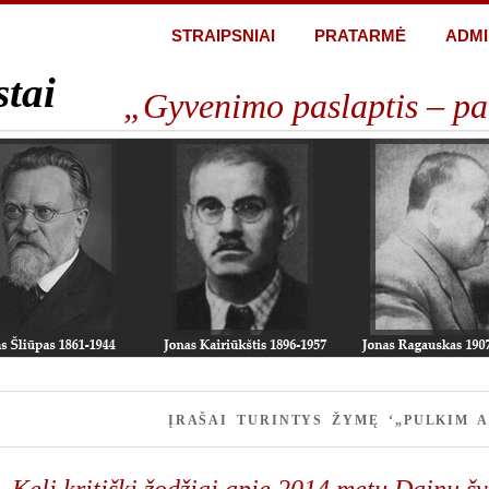
STRAIPSNIAI
PRATARMĖ
ADMI
stai
„Gyvenimo paslaptis – pa
ĮRAŠAI TURINTYS ŽYMĘ ‘„PULKIM A
Keli kritiški žodžiai apie 2014 metų Dainų š