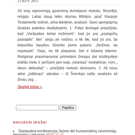
25 KOV 2015
Aš visą sąmoningą gyvenimą domėjausi mokslu, filosofija,
religija. Labai daug laiko skyriau Biblijos, ypač Naujojo
Testamento vidinei, arba tekstinei, analizei. Savo apmąstymų
išvadas pateikiu skaitytojams. 1. Patys teologai pripažįsta,
kad „Viešpaties keliai nežinomi“, kad jis yra „paslapčių
paslaptis“. Bet jeigu jie nežino, o tik tiki, kad jis yra, tai
lietuviška liaudies išmintis jiems pataria: „Nežinai, tai
neplepėk”. Deja, ne tik plepama, bet ir kišama kitiems.
Religiniai prasimanymai primetami žmogui dar kūdikystėje
krikšto metu ir peršami jam kaip „mokslas” mokyklose, nors „
dievo stebuklai“ – priešybė mokslo dėsniams. 2. Aš nesu
aklai „įsitikinęs“ ateistas – iš Šventojo rašto analizės aš
žinau, jog…
Skaityti toliau »
NAUJAUSI ĮRAŠAI
Tarptautinė konferencija Seime dėl humanistinių ceremonijų
įteisinimo Lietuvoje
2025-11-11