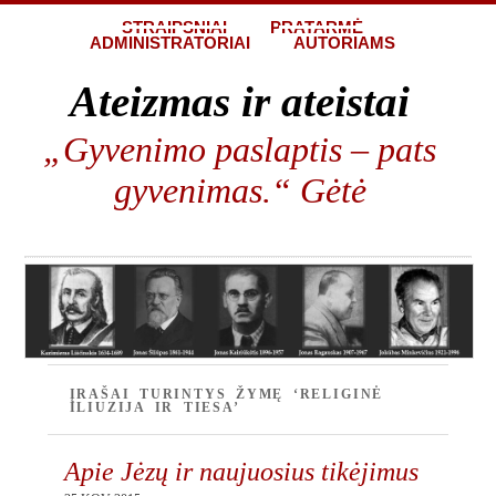
STRAIPSNIAI
PRATARMĖ
ADMINISTRATORIAI
AUTORIAMS
Ateizmas ir ateistai
„Gyvenimo paslaptis – pats
gyvenimas.“ Gėtė
ĮRAŠAI TURINTYS ŽYMĘ ‘RELIGINĖ
ILIUZIJA IR TIESA’
Apie Jėzų ir naujuosius tikėjimus