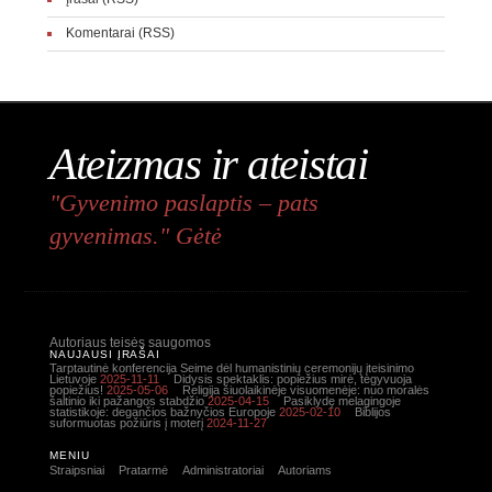
Komentarai (RSS)
Ateizmas ir ateistai
"Gyvenimo paslaptis – pats
gyvenimas." Gėtė
Autoriaus teisės saugomos
NAUJAUSI ĮRAŠAI
Tarptautinė konferencija Seime dėl humanistinių ceremonijų įteisinimo
Lietuvoje
2025-11-11
Didysis spektaklis: popiežius mirė, tegyvuoja
popiežius!
2025-05-06
Religija šiuolaikinėje visuomenėje: nuo moralės
šaltinio iki pažangos stabdžio
2025-04-15
Pasiklydę melagingoje
statistikoje: degančios bažnyčios Europoje
2025-02-10
Biblijos
suformuotas požiūris į moterį
2024-11-27
MENIU
Straipsniai
Pratarmė
Administratoriai
Autoriams