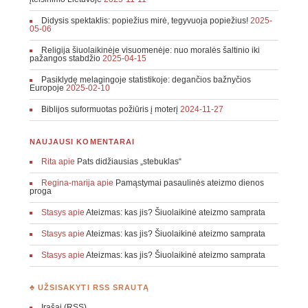
Didysis spektaklis: popiežius mirė, tegyvuoja popiežius!
2025-
05-06
Religija šiuolaikinėje visuomenėje: nuo moralės šaltinio iki
pažangos stabdžio
2025-04-15
Pasiklydę melagingoje statistikoje: degančios bažnyčios
Europoje
2025-02-10
Biblijos suformuotas požiūris į moterį
2024-11-27
NAUJAUSI KOMENTARAI
Rita
apie
Pats didžiausias „stebuklas“
Regina-marija
apie
Pamąstymai pasaulinės ateizmo dienos
proga
Stasys
apie
Ateizmas: kas jis? Šiuolaikinė ateizmo samprata
Stasys
apie
Ateizmas: kas jis? Šiuolaikinė ateizmo samprata
Stasys
apie
Ateizmas: kas jis? Šiuolaikinė ateizmo samprata
♣ UŽSISAKYTI RSS SRAUTĄ
Įrašai (RSS)