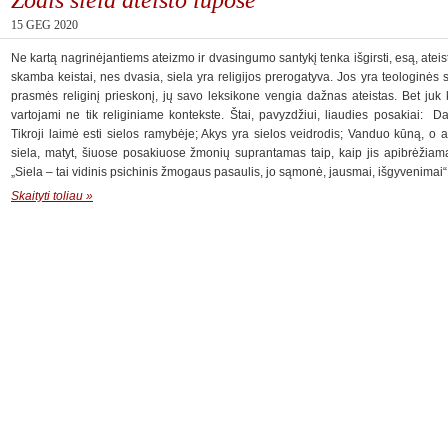
15 GEG 2020
Ne kartą nagrinėjantiems ateizmo ir dvasingumo santykį tenka išgirsti, esą, ateist
skamba keistai, nes dvasia, siela yra religijos prerogatyva. Jos yra teologinės s
prasmės religinį prieskonį, jų savo leksikone vengia dažnas ateistas. Bet juk k
vartojami ne tik religiniame kontekste. Štai, pavyzdžiui, liaudies posakiai: D
Tikroji laimė esti sielos ramybėje; Akys yra sielos veidrodis; Vanduo kūną, o 
siela, matyt, šiuose posakiuose žmonių suprantamas taip, kaip jis apibrėžiam
„Siela – tai vidinis psichinis žmogaus pasaulis, jo sąmonė, jausmai, išgyvenimai
Skaityti toliau »