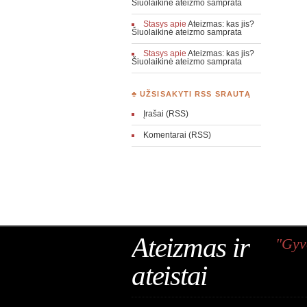
Šiuolaikinė ateizmo samprata
Stasys
apie
Ateizmas: kas jis?
Šiuolaikinė ateizmo samprata
Stasys
apie
Ateizmas: kas jis?
Šiuolaikinė ateizmo samprata
♣ UŽSISAKYTI RSS SRAUTĄ
Įrašai (RSS)
Komentarai (RSS)
Ateizmas ir
"Gyv
ateistai