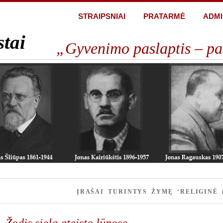
STRAIPSNIAI
PRATARMĖ
ADMI
stai
„Gyvenimo paslaptis – pa
ĮRAŠAI TURINTYS ŽYMĘ ‘RELIGINĖ 
Žodis siela ateisto lūpose