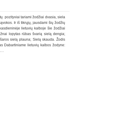
ų pozityviai tariami žodžiai dvasia, siela
ąvokos. Ir iš tikrųjų, jausdami šių žodžių
asdieninėje lietuvių kalboje šie žodžiai
ažnai lopytas rūbas švarią sielą dengia;
ašaros sielą plauna; Sielą skauda. Žodis
as Dabartiniame lietuvių kalbos žodyne:
“.…