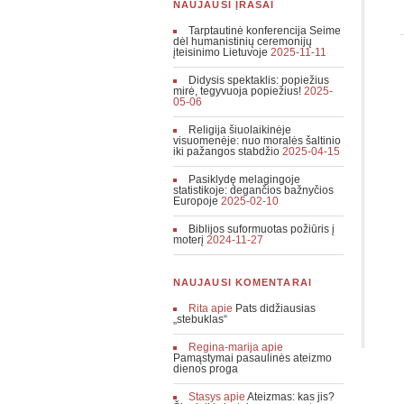
NAUJAUSI ĮRAŠAI
Tarptautinė konferencija Seime
dėl humanistinių ceremonijų
įteisinimo Lietuvoje
2025-11-11
Didysis spektaklis: popiežius
mirė, tegyvuoja popiežius!
2025-
05-06
Religija šiuolaikinėje
visuomenėje: nuo moralės šaltinio
iki pažangos stabdžio
2025-04-15
Pasiklydę melagingoje
statistikoje: degančios bažnyčios
Europoje
2025-02-10
Biblijos suformuotas požiūris į
moterį
2024-11-27
NAUJAUSI KOMENTARAI
Rita
apie
Pats didžiausias
„stebuklas“
Regina-marija
apie
Pamąstymai pasaulinės ateizmo
dienos proga
Stasys
apie
Ateizmas: kas jis?