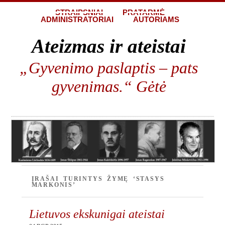
STRAIPSNIAI
PRATARMĖ
ADMINISTRATORIAI
AUTORIAMS
Ateizmas ir ateistai
„Gyvenimo paslaptis – pats
gyvenimas.“ Gėtė
ĮRAŠAI TURINTYS ŽYMĘ ‘STASYS
MARKONIS’
Lietuvos ekskunigai ateistai