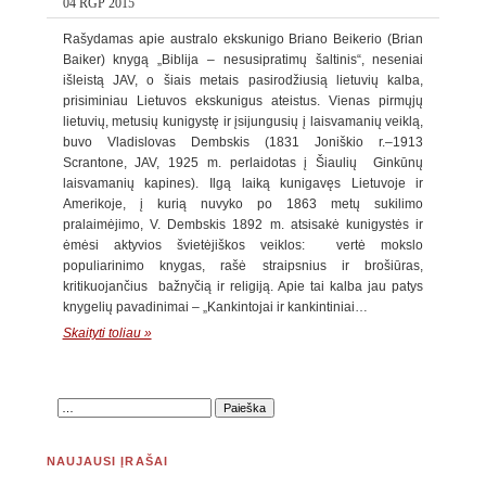
04 RGP 2015
Rašydamas apie australo ekskunigo Briano Beikerio (Brian
Baiker) knygą „Biblija – nesusipratimų šaltinis“, neseniai
išleistą JAV, o šiais metais pasirodžiusią lietuvių kalba,
prisiminiau Lietuvos ekskunigus ateistus. Vienas pirmųjų
lietuvių, metusių kunigystę ir įsijungusių į laisvamanių veiklą,
buvo Vladislovas Dembskis (1831 Joniškio r.–1913
Scrantone, JAV, 1925 m. perlaidotas į Šiaulių Ginkūnų
laisvamanių kapines). Ilgą laiką kunigavęs Lietuvoje ir
Amerikoje, į kurią nuvyko po 1863 metų sukilimo
pralaimėjimo, V. Dembskis 1892 m. atsisakė kunigystės ir
ėmėsi aktyvios švietėjiškos veiklos: vertė mokslo
populiarinimo knygas, rašė straipsnius ir brošiūras,
kritikuojančius bažnyčią ir religiją. Apie tai kalba jau patys
knygelių pavadinimai – „Kankintojai ir kankintiniai…
Skaityti toliau »
NAUJAUSI ĮRAŠAI