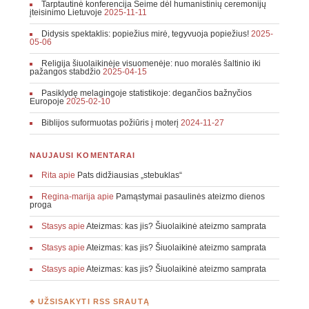
Tarptautinė konferencija Seime dėl humanistinių ceremonijų
įteisinimo Lietuvoje
2025-11-11
Didysis spektaklis: popiežius mirė, tegyvuoja popiežius!
2025-
05-06
Religija šiuolaikinėje visuomenėje: nuo moralės šaltinio iki
pažangos stabdžio
2025-04-15
Pasiklydę melagingoje statistikoje: degančios bažnyčios
Europoje
2025-02-10
Biblijos suformuotas požiūris į moterį
2024-11-27
NAUJAUSI KOMENTARAI
Rita
apie
Pats didžiausias „stebuklas“
Regina-marija
apie
Pamąstymai pasaulinės ateizmo dienos
proga
Stasys
apie
Ateizmas: kas jis? Šiuolaikinė ateizmo samprata
Stasys
apie
Ateizmas: kas jis? Šiuolaikinė ateizmo samprata
Stasys
apie
Ateizmas: kas jis? Šiuolaikinė ateizmo samprata
♣ UŽSISAKYTI RSS SRAUTĄ