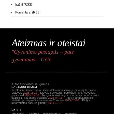
Įrašai (RSS)
Komentarai (RSS)
Ateizmas ir ateistai
"Gyvenimo paslaptis – pats
gyvenimas." Gėtė
Autoriaus teisės saugomos
NAUJAUSI ĮRAŠAI
Tarptautinė konferencija Seime dėl humanistinių ceremonijų įteisinimo
Lietuvoje
2025-11-11
Didysis spektaklis: popiežius mirė, tegyvuoja
popiežius!
2025-05-06
Religija šiuolaikinėje visuomenėje: nuo moralės
šaltinio iki pažangos stabdžio
2025-04-15
Pasiklydę melagingoje
statistikoje: degančios bažnyčios Europoje
2025-02-10
Biblijos
suformuotas požiūris į moterį
2024-11-27
MENIU
Straipsniai
Pratarmė
Administratoriai
Autoriams