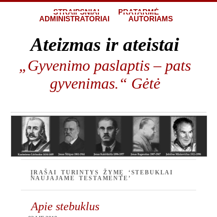
STRAIPSNIAI
PRATARMĖ
ADMINISTRATORIAI
AUTORIAMS
Ateizmas ir ateistai
„Gyvenimo paslaptis – pats
gyvenimas.“ Gėtė
ĮRAŠAI TURINTYS ŽYMĘ ‘STEBUKLAI
NAUJAJAME TESTAMENTE’
Apie stebuklus