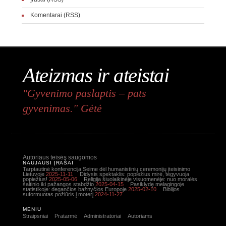
Komentarai (RSS)
Ateizmas ir ateistai
"Gyvenimo paslaptis – pats
gyvenimas." Gėtė
Autoriaus teisės saugomos
NAUJAUSI ĮRAŠAI
Tarptautinė konferencija Seime dėl humanistinių ceremonijų įteisinimo
Lietuvoje
2025-11-11
Didysis spektaklis: popiežius mirė, tegyvuoja
popiežius!
2025-05-06
Religija šiuolaikinėje visuomenėje: nuo moralės
šaltinio iki pažangos stabdžio
2025-04-15
Pasiklydę melagingoje
statistikoje: degančios bažnyčios Europoje
2025-02-10
Biblijos
suformuotas požiūris į moterį
2024-11-27
MENIU
Straipsniai
Pratarmė
Administratoriai
Autoriams