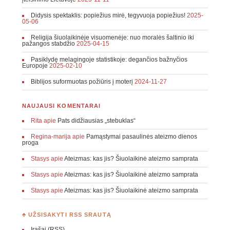
Didysis spektaklis: popiežius mirė, tegyvuoja popiežius!
2025-
05-06
Religija šiuolaikinėje visuomenėje: nuo moralės šaltinio iki
pažangos stabdžio
2025-04-15
Pasiklydę melagingoje statistikoje: degančios bažnyčios
Europoje
2025-02-10
Biblijos suformuotas požiūris į moterį
2024-11-27
NAUJAUSI KOMENTARAI
Rita
apie
Pats didžiausias „stebuklas“
Regina-marija
apie
Pamąstymai pasaulinės ateizmo dienos
proga
Stasys
apie
Ateizmas: kas jis? Šiuolaikinė ateizmo samprata
Stasys
apie
Ateizmas: kas jis? Šiuolaikinė ateizmo samprata
Stasys
apie
Ateizmas: kas jis? Šiuolaikinė ateizmo samprata
♣ UŽSISAKYTI RSS SRAUTĄ
Įrašai (RSS)