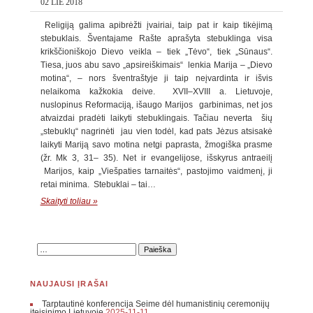
02 LIE 2018
Religiją galima apibrėžti įvairiai, taip pat ir kaip tikėjimą
stebuklais. Šventajame Rašte aprašyta stebuklinga visa
krikščioniškojo Dievo veikla – tiek „Tėvo“, tiek „Sūnaus“.
Tiesa, juos abu savo „apsireiškimais“ lenkia Marija – „Dievo
motina“, – nors šventraštyje ji taip neįvardinta ir išvis
nelaikoma kažkokia deive. XVII–XVIII a. Lietuvoje,
nuslopinus Reformaciją, išaugo Marijos garbinimas, net jos
atvaizdai pradėti laikyti stebuklingais. Tačiau neverta šių
„stebuklų“ nagrinėti jau vien todėl, kad pats Jėzus atsisakė
laikyti Mariją savo motina netgi paprasta, žmogiška prasme
(žr. Mk 3, 31– 35). Net ir evangelijose, išskyrus antraeilį
Marijos, kaip „Viešpaties tarnaitės“, pastojimo vaidmenį, ji
retai minima. Stebuklai – tai…
Skaityti toliau »
NAUJAUSI ĮRAŠAI
Tarptautinė konferencija Seime dėl humanistinių ceremonijų
įteisinimo Lietuvoje
2025-11-11