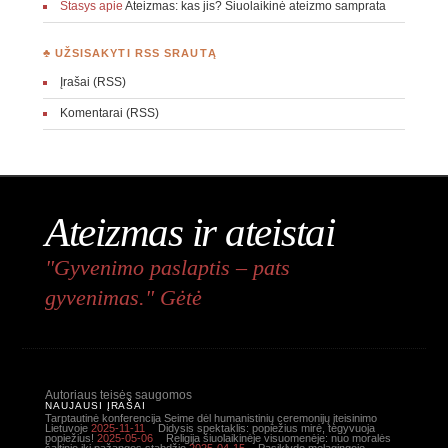
Stasys
apie
Ateizmas: kas jis? Šiuolaikinė ateizmo samprata
♣ UŽSISAKYTI RSS SRAUTĄ
Įrašai (RSS)
Komentarai (RSS)
Ateizmas ir ateistai
"Gyvenimo paslaptis – pats
gyvenimas." Gėtė
Autoriaus teisės saugomos
NAUJAUSI ĮRAŠAI
Tarptautinė konferencija Seime dėl humanistinių ceremonijų įteisinimo
Lietuvoje
2025-11-11
Didysis spektaklis: popiežius mirė, tegyvuoja
popiežius!
2025-05-06
Religija šiuolaikinėje visuomenėje: nuo moralės