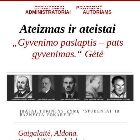
STRAIPSNIAI
PRATARMĖ
ADMINISTRATORIAI
AUTORIAMS
Ateizmas ir ateistai
„Gyvenimo paslaptis – pats
gyvenimas.“ Gėtė
ĮRAŠAI TURINTYS ŽYMĘ ‘STUDENTAI IR
BAŽNYČIA POKARYJE’
Gaigalaitė, Aldona.