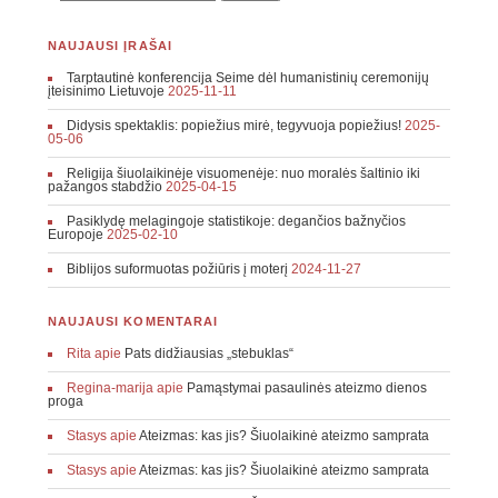
NAUJAUSI ĮRAŠAI
Tarptautinė konferencija Seime dėl humanistinių ceremonijų
įteisinimo Lietuvoje
2025-11-11
Didysis spektaklis: popiežius mirė, tegyvuoja popiežius!
2025-
05-06
Religija šiuolaikinėje visuomenėje: nuo moralės šaltinio iki
pažangos stabdžio
2025-04-15
Pasiklydę melagingoje statistikoje: degančios bažnyčios
Europoje
2025-02-10
Biblijos suformuotas požiūris į moterį
2024-11-27
NAUJAUSI KOMENTARAI
Rita
apie
Pats didžiausias „stebuklas“
Regina-marija
apie
Pamąstymai pasaulinės ateizmo dienos
proga
Stasys
apie
Ateizmas: kas jis? Šiuolaikinė ateizmo samprata
Stasys
apie
Ateizmas: kas jis? Šiuolaikinė ateizmo samprata