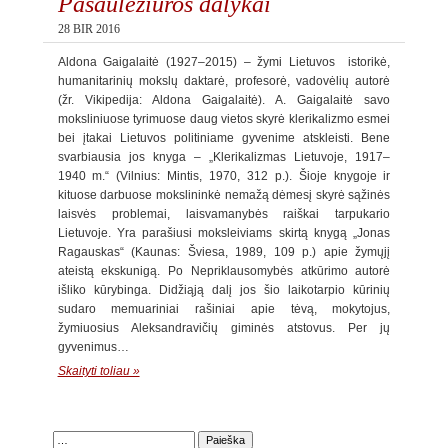
Pasaulėžiūros dalykai
28 BIR 2016
Aldona Gaigalaitė (1927–2015) – žymi Lietuvos istorikė,
humanitarinių mokslų daktarė, profesorė, vadovėlių autorė
(žr. Vikipedija: Aldona Gaigalaitė). A. Gaigalaitė savo
moksliniuose tyrimuose daug vietos skyrė klerikalizmo esmei
bei įtakai Lietuvos politiniame gyvenime atskleisti. Bene
svarbiausia jos knyga – „Klerikalizmas Lietuvoje, 1917–
1940 m.“ (Vilnius: Mintis, 1970, 312 p.). Šioje knygoje ir
kituose darbuose mokslininkė nemažą dėmesį skyrė sąžinės
laisvės problemai, laisvamanybės raiškai tarpukario
Lietuvoje. Yra parašiusi moksleiviams skirtą knygą „Jonas
Ragauskas“ (Kaunas: Šviesa, 1989, 109 p.) apie žymųjį
ateistą ekskunigą. Po Nepriklausomybės atkūrimo autorė
išliko kūrybinga. Didžiąją dalį jos šio laikotarpio kūrinių
sudaro memuariniai rašiniai apie tėvą, mokytojus,
žymiuosius Aleksandravičių giminės atstovus. Per jų
gyvenimus…
Skaityti toliau »