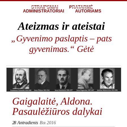
STRAIPSNIAI
PRATARMĖ
ADMINISTRATORIAI
AUTORIAMS
Ateizmas ir ateistai
„Gyvenimo paslaptis – pats
gyvenimas.“ Gėtė
Gaigalaitė, Aldona.
Pasaulėžiūros dalykai
28
Antradienis
Bir 2016