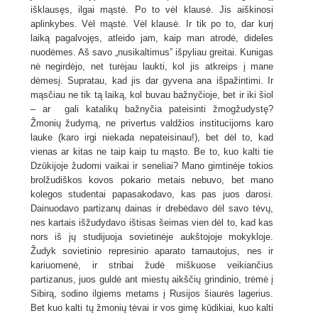
išklausęs, ilgai mąstė. Po to vėl klausė. Jis aiškinosi
aplinkybes. Vėl mąstė. Vėl klausė. Ir tik po to, dar kurį
laiką pagalvojęs, atleido jam, kaip man atrodė, dideles
nuodėmes. Aš savo „nusikaltimus” išpyliau greitai. Kunigas
nė negirdėjo, net turėjau laukti, kol jis atkreips į mane
dėmesį. Supratau, kad jis dar gyvena ana išpažintimi. Ir
mąsčiau ne tik tą laiką, kol buvau bažnyčioje, bet ir iki šiol
– ar gali katalikų bažnyčia pateisinti žmogžudystę?
Žmonių žudymą, ne privertus valdžios institucijoms karo
lauke (karo irgi niekada nepateisinau!), bet dėl to, kad
vienas ar kitas ne taip kaip tu mąsto. Be to, kuo kalti tie
Dzūkijoje žudomi vaikai ir seneliai? Mano gimtinėje tokios
brolžudiškos kovos pokario metais nebuvo, bet mano
kolegos studentai papasakodavo, kas pas juos darosi.
Dainuodavo partizanų dainas ir drebėdavo dėl savo tėvų,
nes kartais išžudydavo ištisas šeimas vien dėl to, kad kas
nors iš jų studijuoja sovietinėje aukštojoje mokykloje.
Žudyk sovietinio represinio aparato tarnautojus, nes ir
kariuomenė, ir stribai žudė miškuose veikiančius
partizanus, juos guldė ant miestų aikščių grindinio, trėmė į
Sibirą, sodino ilgiems metams į Rusijos šiaurės lagerius.
Bet kuo kalti tų žmonių tėvai ir vos gimę kūdikiai
,
kuo kalti