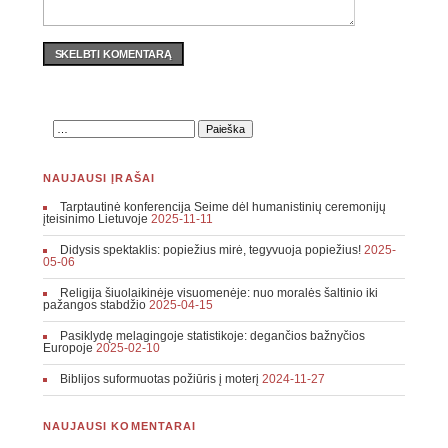
SKELBTI KOMENTARĄ
NAUJAUSI ĮRAŠAI
Tarptautinė konferencija Seime dėl humanistinių ceremonijų
įteisinimo Lietuvoje
2025-11-11
Didysis spektaklis: popiežius mirė, tegyvuoja popiežius!
2025-
05-06
Religija šiuolaikinėje visuomenėje: nuo moralės šaltinio iki
pažangos stabdžio
2025-04-15
Pasiklydę melagingoje statistikoje: degančios bažnyčios
Europoje
2025-02-10
Biblijos suformuotas požiūris į moterį
2024-11-27
NAUJAUSI KOMENTARAI