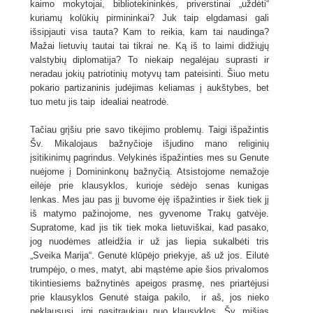
kaimo mokytojai, bibliotekininkės, priverstinai „uždėti“
kuriamų kolūkių pirmininkai? Juk taip elgdamasi gali
išsipjauti visa tauta? Kam to reikia, kam tai naudinga?
Mažai lietuvių tautai tai tikrai ne. Ką iš to laimi didžiųjų
valstybių diplomatija? To niekaip negalėjau suprasti ir
neradau jokių patriotinių motyvų tam pateisinti. Šiuo metu
pokario partizaninis judėjimas keliamas į aukštybes, bet
tuo metu jis taip idealiai neatrodė.
Tačiau grįšiu prie savo tikėjimo problemų. Taigi išpažintis
Šv. Mikalojaus bažnyčioje išjudino mano religinių
įsitikinimų pagrindus. Velykinės išpažinties mes su Genute
nuėjome į Domininkonų bažnyčią. Atsistojome nemažoje
eilėje prie klausyklos, kurioje sėdėjo senas kunigas
lenkas. Mes jau pas jį buvome ėję išpažinties ir šiek tiek jį
iš matymo pažinojome, nes gyvenome Trakų gatvėje.
Supratome, kad jis tik tiek moka lietuviškai, kad pasako,
jog nuodėmes atleidžia ir už jas liepia sukalbėti tris
„Sveika Marija“. Genutė klūpėjo priekyje, aš už jos. Eilutė
trumpėjo, o mes, matyt, abi mąstėme apie šios privalomos
tikintiesiems bažnytinės apeigos prasmę, nes priartėjusi
prie klausyklos Genutė staiga pakilo, ir aš, jos nieko
neklaususi, irgi pasitraukiau nuo klausyklos. Šv. mišias