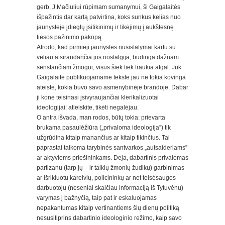
gerb. J.Mačiuliui rūpimam sumanymui, ši Gaigalaitės
išpažintis dar kartą patvirtina, koks sunkus kelias nuo
jaunystėje įdiegtų įsitikinimų ir tikėjimų į aukštesnę
tiesos pažinimo pakopą.
Atrodo, kad pirmieji jaunystės nusistatymai kartu su
vėliau atsirandančia jos nostalgija, būdinga dažnam
senstančiam žmogui, visus šiek tiek traukia atgal. Juk
Gaigalaitė publikuojamame tekste jau ne tokia kovinga
ateistė, kokia buvo savo asmenybinėje brandoje. Dabar
ji kone teisinasi įsivyraujančiai klerikalizuotai
ideologijai: atleiskite, tikėti negalėjau.
O antra išvada, man rodos, būtų tokia: prievarta
brukama pasaulėžiūra („privaloma ideologija”) tik
užgrūdina kitaip manančius ar kitaip tikinčius. Tai
paprastai taikoma tarybinės santvarkos „autsaideriams”
ar aktyviems priešininkams. Deja, dabartinis privalomas
partizanų (tarp jų – ir taikių žmonių žudikų) garbinimas
ar išrikiuotų kareivių, policininkų ar net teisėsaugos
darbuotojų (neseniai skaičiau informaciją iš Tytuvėnų)
varymas į bažnyčią, taip pat ir eskaluojamas
nepakantumas kitaip vertinantiems šių dienų politiką
nesusitiprins dabartinio ideologinio režimo, kaip savo