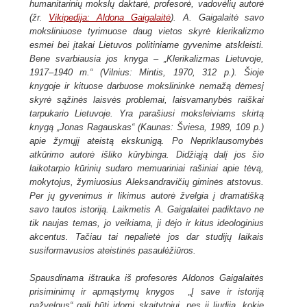
humanitarinių mokslų daktarė, profesorė, vadovėlių autorė
(žr.
Vikipedija: Aldona Gaigalaitė
). A. Gaigalaitė savo
moksliniuose tyrimuose daug vietos skyrė klerikalizmo
esmei bei įtakai Lietuvos politiniame gyvenime atskleisti.
Bene svarbiausia jos knyga – „Klerikalizmas Lietuvoje,
1917–1940 m.“ (Vilnius: Mintis, 1970, 312 p.). Šioje
knygoje ir kituose darbuose mokslininkė nemažą dėmesį
skyrė sąžinės laisvės problemai, laisvamanybės raiškai
tarpukario Lietuvoje. Yra parašiusi moksleiviams skirtą
knygą „Jonas Ragauskas“ (Kaunas: Šviesa, 1989, 109 p.)
apie žymųjį ateistą ekskunigą. Po Nepriklausomybės
atkūrimo autorė išliko kūrybinga. Didžiąją dalį jos šio
laikotarpio kūrinių sudaro memuariniai rašiniai apie tėvą,
mokytojus, žymiuosius Aleksandravičių giminės atstovus.
Per jų gyvenimus ir likimus autorė žvelgia į dramatišką
savo tautos istoriją. Laikmetis A. Gaigalaitei padiktavo ne
tik naujas temas, jo veikiama, ji dėjo ir kitus ideologinius
akcentus. Tačiau tai nepalietė jos dar studijų laikais
susiformavusios ateistinės pasaulėžiūros.
Spausdinama ištrauka iš profesorės Aldonos Gaigalaitės
prisiminimų ir apmąstymų knygos „Į save ir istoriją
pažvelgus“ gali būti įdomi skaitytojui, nes ji liudija, kokie