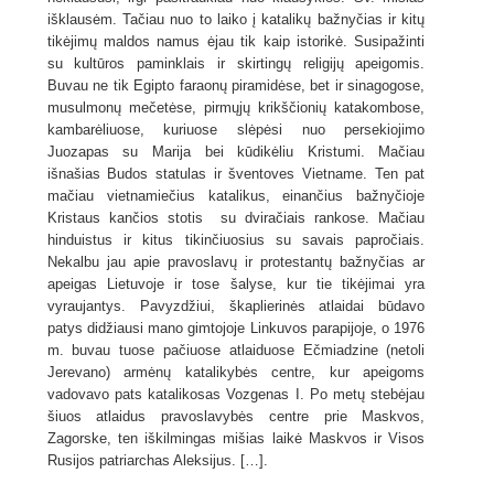
išklausėm. Tačiau nuo to laiko į katalikų bažnyčias ir kitų
tikėjimų maldos namus ėjau tik kaip istorikė. Susipažinti
su kultūros paminklais ir skirtingų religijų apeigomis.
Buvau ne tik Egipto faraonų piramidėse, bet ir sinagogose,
musulmonų mečetėse, pirmųjų krikščionių katakombose,
kambarėliuose, kuriuose slėpėsi nuo persekiojimo
Juozapas su Marija bei kūdikėliu Kristumi. Mačiau
išnašias Budos statulas ir šventoves Vietname. Ten pat
mačiau vietnamiečius katalikus, einančius bažnyčioje
Kristaus kančios stotis su dviračiais rankose. Mačiau
hinduistus ir kitus tikinčiuosius su savais papročiais.
Nekalbu jau apie pravoslavų ir protestantų bažnyčias ar
apeigas Lietuvoje ir tose šalyse, kur tie tikėjimai yra
vyraujantys. Pavyzdžiui, škaplierinės atlaidai būdavo
patys didžiausi mano gimtojoje Linkuvos parapijoje, o 1976
m. buvau tuose pačiuose atlaiduose Ečmiadzine (netoli
Jerevano) armėnų katalikybės centre, kur apeigoms
vadovavo pats katalikosas Vozgenas I. Po metų stebėjau
šiuos atlaidus pravoslavybės centre prie Maskvos,
Zagorske, ten iškilmingas mišias laikė Maskvos ir Visos
Rusijos patriarchas Aleksijus. […].