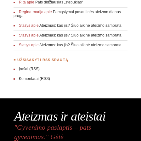
Rita
apie
Pats didžiausias „stebuklas“
Regina-marija
apie
Pamąstymai pasaulinės ateizmo dienos
proga
Stasys
apie
Ateizmas: kas jis? Šiuolaikinė ateizmo samprata
Stasys
apie
Ateizmas: kas jis? Šiuolaikinė ateizmo samprata
Stasys
apie
Ateizmas: kas jis? Šiuolaikinė ateizmo samprata
♣ UŽSISAKYTI RSS SRAUTĄ
Įrašai (RSS)
Komentarai (RSS)
Ateizmas ir ateistai
"Gyvenimo paslaptis – pats
gyvenimas." Gėtė