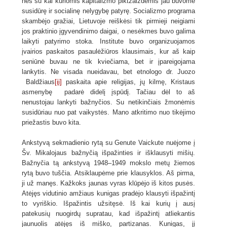
nes su kai kuriomis kapitalizmo piktžaizdėmis jau buvome
susidūrę ir socialinę nelygybę patyrę. Socializmo programa
skambėjo gražiai, Lietuvoje reiškėsi tik pirmieji neigiami
jos praktinio įgyvendinimo daigai, o nesėkmes buvo galima
laikyti patyrimo stoka. Institute buvo organizuojamos
įvairios paskaitos pasaulėžiūros klausimais, kur aš kaip
seniūnė buvau ne tik kviečiama, bet ir įpareigojama
lankytis. Ne visada nueidavau, bet etnologo dr. Juozo
Baldžiaus
[ii]
paskaita apie religijas, jų kilmę, Kristaus
asmenybę padarė didelį įspūdį. Tačiau dėl to aš
nenustojau lankyti bažnyčios. Su netikinčiais žmonėmis
susidūriau nuo pat vaikystės. Mano atkritimo nuo tikėjimo
priežastis buvo kita.
Ankstyvą sekmadienio rytą su Genute Vaickute nuėjome į
Šv. Mikalojaus bažnyčią išpažinties ir išklausyti mišių.
Bažnyčia tą ankstyvą 1948–1949 mokslo metų žiemos
rytą buvo tuščia. Atsiklaupėme prie klausyklos. Aš pirma,
ji už manęs. Kažkoks jaunas vyras klūpėjo iš kitos pusės.
Atėjęs vidutinio amžiaus kunigas pradėjo klausyti išpažintį
to vyriškio. Išpažintis užsitęsė. Iš kai kurių į ausį
patekusių nuogirdų supratau, kad išpažintį atliekantis
jaunuolis atėjęs iš miško, partizanas. Kunigas, jį