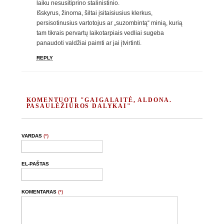
laiku nesusitiprino stalinistinio.
Išskyrus, žinoma, šiltai įsitaisiusius klerkus,
persisotinusius vartotojus ar „suzombintą“ minią, kurią
tam tikrais pervartų laikotarpiais vedliai sugeba
panaudoti valdžiai paimti ar jai įtvirtinti.
REPLY
KOMENTUOTI "GAIGALAITĖ, ALDONA.
PASAULĖŽIŪROS DALYKAI"
VARDAS
(*)
EL-PAŠTAS
KOMENTARAS
(*)