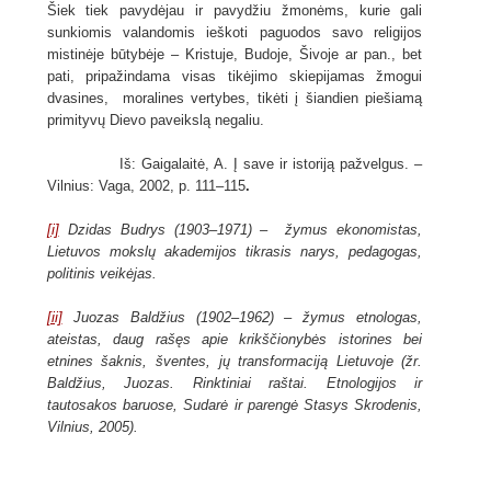
Šiek tiek pavydėjau ir pavydžiu žmonėms, kurie gali
sunkiomis valandomis ieškoti paguodos savo religijos
mistinėje būtybėje – Kristuje, Budoje, Šivoje ar pan., bet
pati, pripažindama visas tikėjimo skiepijamas žmogui
dvasines, moralines vertybes, tikėti į šiandien piešiamą
primityvų Dievo paveikslą negaliu.
Iš: Gaigalaitė, A.
Į save ir istoriją pažvelgus. –
Vilnius: Vaga, 2002, p. 111–115
.
[i]
Dzidas Budrys (1903–1971) – žymus ekonomistas,
Lietuvos mokslų akademijos tikrasis narys, pedagogas,
politinis veikėjas.
[ii]
Juozas Baldžius (1902–1962) – žymus etnologas,
ateistas, daug rašęs apie krikščionybės istorines bei
etnines šaknis, šventes, jų transformaciją Lietuvoje (žr.
Baldžius, Juozas. Rinktiniai raštai. Etnologijos ir
tautosakos baruose, Sudarė ir parengė Stasys Skrodenis,
Vilnius, 2005).