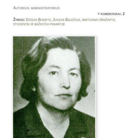
Autorius: administratorius
≈
komentarai: 2
Žymos:
Dzidas Budrys
,
Juozas Baldžius
,
partizano išpažintis
,
studentai ir bažnyčia pokaryje