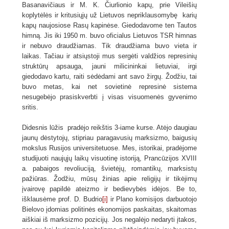
Basanavičiaus ir M. K. Čiurlionio kapų, prie Vileišių
koplytėlės ir kritusiųjų už Lietuvos nepriklausomybę karių
kapų naujosiose Rasų kapinėse. Giedodavome ten Tautos
himną. Jis iki 1950 m. buvo oficialus Lietuvos TSR himnas
ir nebuvo draudžiamas. Tik draudžiama buvo vieta ir
laikas. Tačiau ir atsiųstoji mus sergėti valdžios represinių
struktūrų apsauga, jauni milicininkai lietuviai, irgi
giedodavo kartu, raiti sėdėdami ant savo žirgų. Žodžiu, tai
buvo metas, kai net sovietinė represinė sistema
nesugebėjo prasiskverbti į visas visuomenės gyvenimo
sritis.
Didesnis lūžis pradėjo reikštis 3-iame kurse. Atėjo daugiau
jaunų dėstytojų, stipriau paragavusių marksizmo, baigusių
mokslus Rusijos universitetuose. Mes, istorikai, pradėjome
studijuoti naujųjų laikų visuotinę istoriją, Prancūzijos XVIII
a. pabaigos revoliuciją, švietėjų, romantikų, marksistų
pažiūras. Žodžiu, mūsų žinias apie religijų ir tikėjimų
įvairovę papildė ateizmo ir bedievybės idėjos. Be to,
išklausėme prof. D. Budrio
[i]
ir Plano komisijos darbuotojo
Bielovo įdomias politinės ekonomijos paskaitas, skaitomas
aiškiai iš marksizmo pozicijų. Jos negalėjo nedaryti įtakos,