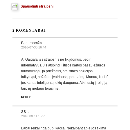
Spausdinti straipsnį
2 KOMENTARAI
Bendraamžis
:
2016-07-30 16:44
A. Gaigalaitės straipsnis ne tik įdomus, bet ir
informatyvus. Jis atspindi ištisos kartos pasaulėžiūros
formavimąsi, jo priežastis, ateistinės pozicijos
laikymąsi, nežiūrint įvairiausių permainų. Manau, kad iš
jos kartos inteligentų tokių dauguma. Atkritusių į religiją
tarp jų nedaug terasime.
REPLY
SB
:
2016-08-11 15:51
Labai reikalinga publikacija. Nekalbant apie jos tikimą