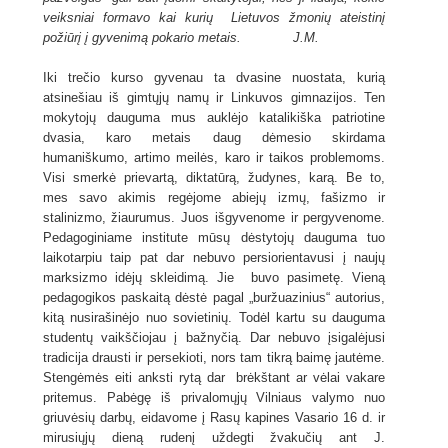
veiksniai formavo kai kurių Lietuvos žmonių ateistinį
požiūrį į gyvenimą pokario metais.
J.M.
Iki trečio kurso gyvenau ta dvasine nuostata, kurią
atsinešiau iš gimtųjų namų ir Linkuvos gimnazijos. Ten
mokytojų dauguma mus auklėjo katalikiška patriotine
dvasia, karo metais daug dėmesio skirdama
humaniškumo, artimo meilės, karo ir taikos problemoms.
Visi smerkė prievartą, diktatūrą, žudynes, karą. Be to,
mes savo akimis regėjome abiejų izmų, fašizmo ir
stalinizmo, žiaurumus. Juos išgyvenome ir pergyvenome.
Pedagoginiame institute mūsų dėstytojų dauguma tuo
laikotarpiu taip pat dar nebuvo persiorientavusi į naujų
marksizmo idėjų skleidimą. Jie buvo pasimetę. Vieną
pedagogikos paskaitą dėstė pagal „buržuazinius“ autorius,
kitą nusirašinėjo nuo sovietinių. Todėl kartu su dauguma
studentų vaikščiojau į bažnyčią. Dar nebuvo įsigalėjusi
tradicija drausti ir persekioti, nors tam tikrą baimę jautėme.
Stengėmės eiti anksti rytą dar brėkštant ar vėlai vakare
pritemus. Pabėgę iš privalomųjų Vilniaus valymo nuo
griuvėsių darbų, eidavome į Rasų kapines Vasario 16 d. ir
mirusiųjų dieną rudenį uždegti žvakučių ant J.