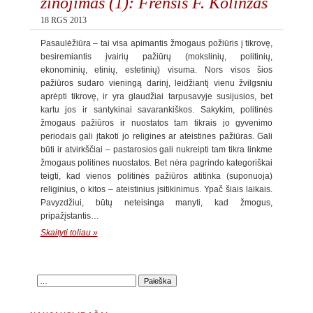
žinojimas (1): Frensis F. Kolinzas
18 RGS 2013
Pasaulėžiūra – tai visa apimantis žmogaus požiūris į tikrovę,
besiremiantis įvairių pažiūrų (mokslinių, politinių,
ekonominių, etinių, estetinių) visuma. Nors visos šios
pažiūros sudaro vieningą darinį, leidžiantį vienu žvilgsniu
aprėpti tikrovę, ir yra glaudžiai tarpusavyje susijusios, bet
kartu jos ir santykinai savarankiškos. Sakykim, politinės
žmogaus pažiūros ir nuostatos tam tikrais jo gyvenimo
periodais gali įtakoti jo religines ar ateistines pažiūras. Gali
būti ir atvirkščiai – pastarosios gali nukreipti tam tikra linkme
žmogaus politines nuostatos. Bet nėra pagrindo kategoriškai
teigti, kad vienos politinės pažiūros atitinka (suponuoja)
religinius, o kitos – ateistinius įsitikinimus. Ypač šiais laikais.
Pavyzdžiui, būtų neteisinga manyti, kad žmogus,
pripažįstantis…
Skaityti toliau »