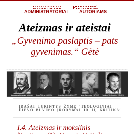
STRAIPSNIAI
PRATARMĖ
ADMINISTRATORIAI
AUTORIAMS
Ateizmas ir ateistai
„Gyvenimo paslaptis – pats
gyvenimas.“ Gėtė
ĮRAŠAI TURINTYS ŽYMĘ ‘TEOLOGINIAI
DIEVO BUVIMO ĮRODYMAI IR JŲ KRITIKA’
I.4. Ateizmas ir mokslinis