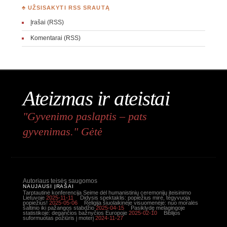
♣ UŽSISAKYTI RSS SRAUTĄ
Įrašai (RSS)
Komentarai (RSS)
Ateizmas ir ateistai
"Gyvenimo paslaptis – pats
gyvenimas." Gėtė
Autoriaus teisės saugomos
NAUJAUSI ĮRAŠAI
Tarptautinė konferencija Seime dėl humanistinių ceremonijų įteisinimo
Lietuvoje
2025-11-11
Didysis spektaklis: popiežius mirė, tegyvuoja
popiežius!
2025-05-06
Religija šiuolaikinėje visuomenėje: nuo moralės
šaltinio iki pažangos stabdžio
2025-04-15
Pasiklydę melagingoje
statistikoje: degančios bažnyčios Europoje
2025-02-10
Biblijos
suformuotas požiūris į moterį
2024-11-27