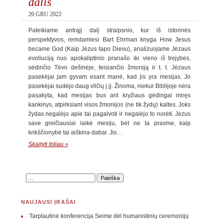
dalis
20 GRU 2022
Pateikiame antrąjį dalį straipsnio, kur iš istorinės
perspektyvos, remdamiesi Bart Ehrman knyga How Jesus
became God (Kaip Jėzus tapo Dievu), analizuojame Jėzaus
evoliuciją nuo apokaliptinio pranašo iki vieno iš trejybės,
sėdinčio Tėvo dešinėje, teisiančio žmoniją ir t. t. Jėzaus
pasekėjai jam gyvam esant manė, kad jis yra mesijas. Jo
pasekėjai sudėjo daug vilčių į jį. Žinoma, niekur Biblijoje nėra
pasakyta, kad mesijas bus ant kryžiaus gėdingai miręs
kankinys, atpirksiant visos žmonijos (ne tik žydų) kaltes. Joks
žydas negalėjo apie tai pagalvoti ir negalėjo to norėti. Jėzus
save greičiausiai laikė mesiju, bet ne ta prasme, kaip
krikščionybė tai aiškina dabar. Jis…
Skaityti toliau »
NAUJAUSI ĮRAŠAI
Tarptautinė konferencija Seime dėl humanistinių ceremonijų