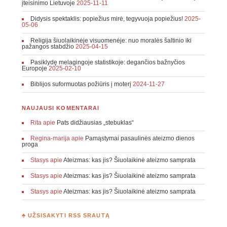
įteisinimo Lietuvoje
2025-11-11
Didysis spektaklis: popiežius mirė, tegyvuoja popiežius!
2025-
05-06
Religija šiuolaikinėje visuomenėje: nuo moralės šaltinio iki
pažangos stabdžio
2025-04-15
Pasiklydę melagingoje statistikoje: degančios bažnyčios
Europoje
2025-02-10
Biblijos suformuotas požiūris į moterį
2024-11-27
NAUJAUSI KOMENTARAI
Rita
apie
Pats didžiausias „stebuklas“
Regina-marija
apie
Pamąstymai pasaulinės ateizmo dienos
proga
Stasys
apie
Ateizmas: kas jis? Šiuolaikinė ateizmo samprata
Stasys
apie
Ateizmas: kas jis? Šiuolaikinė ateizmo samprata
Stasys
apie
Ateizmas: kas jis? Šiuolaikinė ateizmo samprata
♣ UŽSISAKYTI RSS SRAUTĄ