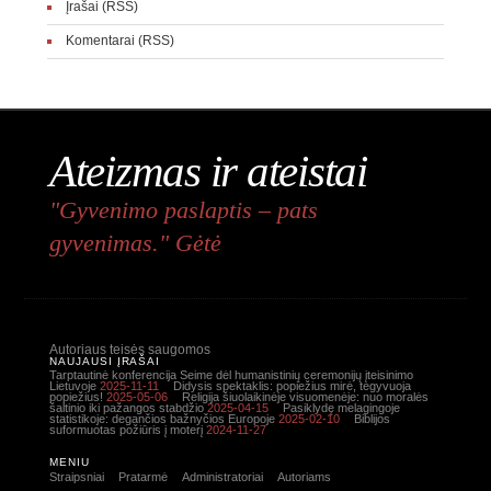
Įrašai (RSS)
Komentarai (RSS)
Ateizmas ir ateistai
"Gyvenimo paslaptis – pats
gyvenimas." Gėtė
Autoriaus teisės saugomos
NAUJAUSI ĮRAŠAI
Tarptautinė konferencija Seime dėl humanistinių ceremonijų įteisinimo
Lietuvoje
2025-11-11
Didysis spektaklis: popiežius mirė, tegyvuoja
popiežius!
2025-05-06
Religija šiuolaikinėje visuomenėje: nuo moralės
šaltinio iki pažangos stabdžio
2025-04-15
Pasiklydę melagingoje
statistikoje: degančios bažnyčios Europoje
2025-02-10
Biblijos
suformuotas požiūris į moterį
2024-11-27
MENIU
Straipsniai
Pratarmė
Administratoriai
Autoriams