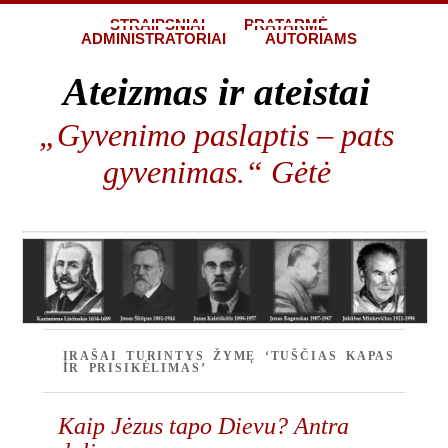
STRAIPSNIAI
PRATARMĖ
ADMINISTRATORIAI
AUTORIAMS
Ateizmas ir ateistai
„Gyvenimo paslaptis – pats
gyvenimas.“ Gėtė
ĮRAŠAI TURINTYS ŽYMĘ ‘TUŠČIAS KAPAS
IR PRISIKĖLIMAS’
Kaip Jėzus tapo Dievu? Antra