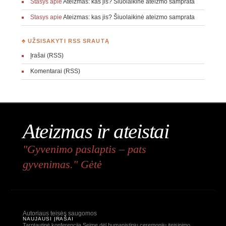
Stasys
apie
Ateizmas: kas jis? Šiuolaikinė ateizmo samprata
Stasys
apie
Ateizmas: kas jis? Šiuolaikinė ateizmo samprata
♣ UŽSISAKYTI RSS SRAUTĄ
Įrašai (RSS)
Komentarai (RSS)
Ateizmas ir ateistai
"Gyvenimo paslaptis – pats
gyvenimas." Gėtė
Autoriaus teisės saugomos
NAUJAUSI ĮRAŠAI
Tarptautinė konferencija Seime dėl humanistinių ceremonijų įteisinimo