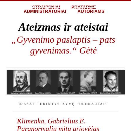
STRAIPSNIAI
PRATARMĖ
ADMINISTRATORIAI
AUTORIAMS
Ateizmas ir ateistai
„Gyvenimo paslaptis – pats
gyvenimas.“ Gėtė
ĮRAŠAI TURINTYS ŽYMĘ ‘UFONAUTAI’
Klimenka, Gabrielius E.
Paranormalių mitų griovėjas