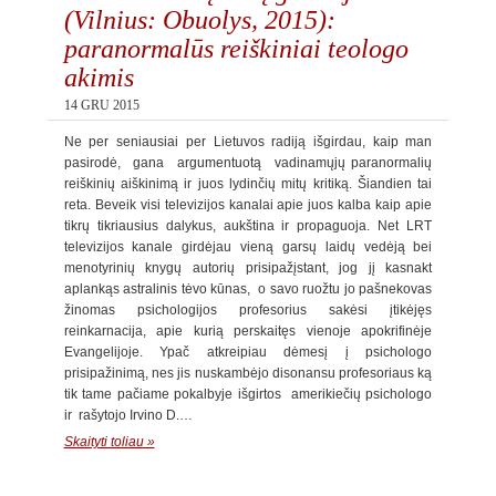
(Vilnius: Obuolys, 2015):
paranormalūs reiškiniai teologo
akimis
14 GRU 2015
Ne per seniausiai per Lietuvos radiją išgirdau, kaip man
pasirodė, gana argumentuotą vadinamųjų paranormalių
reiškinių aiškinimą ir juos lydinčių mitų kritiką. Šiandien tai
reta. Beveik visi televizijos kanalai apie juos kalba kaip apie
tikrų tikriausius dalykus, aukština ir propaguoja. Net LRT
televizijos kanale girdėjau vieną garsų laidų vedėją bei
menotyrinių knygų autorių prisipažįstant, jog jį kasnakt
aplankąs astralinis tėvo kūnas, o savo ruožtu jo pašnekovas
žinomas psichologijos profesorius sakėsi įtikėjęs
reinkarnacija, apie kurią perskaitęs vienoje apokrifinėje
Evangelijoje. Ypač atkreipiau dėmesį į psichologo
prisipažinimą, nes jis nuskambėjo disonansu profesoriaus ką
tik tame pačiame pokalbyje išgirtos amerikiečių psichologo
ir rašytojo Irvino D.…
Skaityti toliau »