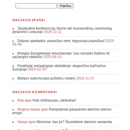
NAUJAUSI ĮRAŠAI
Tarptautinė konferencija Seime dėl humanistinių ceremonijų
įteisinimo Lietuvoje
2025-11-11
Didysis spektaklis: popiežius mirė, tegyvuoja popiežius!
2025-
05-06
Religija šiuolaikinėje visuomenėje: nuo moralės šaltinio iki
pažangos stabdžio
2025-04-15
Pasiklydę melagingoje statistikoje: degančios bažnyčios
Europoje
2025-02-10
Biblijos suformuotas požiūris į moterį
2024-11-27
NAUJAUSI KOMENTARAI
Rita
apie
Pats didžiausias „stebuklas“
Regina-marija
apie
Pamąstymai pasaulinės ateizmo dienos
proga
Stasys
apie
Ateizmas: kas jis? Šiuolaikinė ateizmo samprata