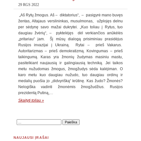
29 RGS 2022
„Aš Rytų žmogus. Aš – diktatorius“, – pasigyrė mano buvęs
žentas, Altajaus verslininkas, musulmonas, užplojęs delnu
per sėdynę savo mažai dukrytei. „Kuo toliau į Rytus, tuo
daugiau žvėrių“, – pyktelėjęs dėl verkiančios anūkėlės
„pritariau“ jam. Šį mūsų dialogą prisiminiau prasidėjus
Rusijos invazijai į Ukrainą. Rytai – prieš Vakarus.
Autoritarizmas – prieš demokratizmą. Kovingumas – prieš
taikingumą. Karas yra žmonių žudymas masiniu mastu,
pasitelkiant naujausią ir galingiausią techniką. Jei taikos
metu nužudomas žmogus, žmogžudys sėda kalėjiman. O
karo metu kuo daugiau nužudo, tuo daugiau ordinų ir
medalių puošia jo „didvyrišką“ krūtinę. Kas žudo? Žmonės?
Nelogiška vadinti žmonėmis žmogžudžius. Rusijos
prezidentą Putiną,…
Skaityti toliau »
NAUJAUSI ĮRAŠAI