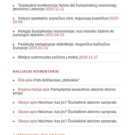
Tarptautinė konferencija Seime dėl humanistinių ceremonijų
įteisinimo Lietuvoje
2025-11-11
Didysis spektaklis: popiežius mirė, tegyvuoja popiežius!
2025-
05-06
Religija šiuolaikinėje visuomenėje: nuo moralės šaltinio iki
pažangos stabdžio
2025-04-15
Pasiklydę melagingoje statistikoje: degančios bažnyčios
Europoje
2025-02-10
Biblijos suformuotas požiūris į moterį
2024-11-27
NAUJAUSI KOMENTARAI
Rita
apie
Pats didžiausias „stebuklas“
Regina-marija
apie
Pamąstymai pasaulinės ateizmo dienos
proga
Stasys
apie
Ateizmas: kas jis? Šiuolaikinė ateizmo samprata
Stasys
apie
Ateizmas: kas jis? Šiuolaikinė ateizmo samprata
Stasys
apie
Ateizmas: kas jis? Šiuolaikinė ateizmo samprata