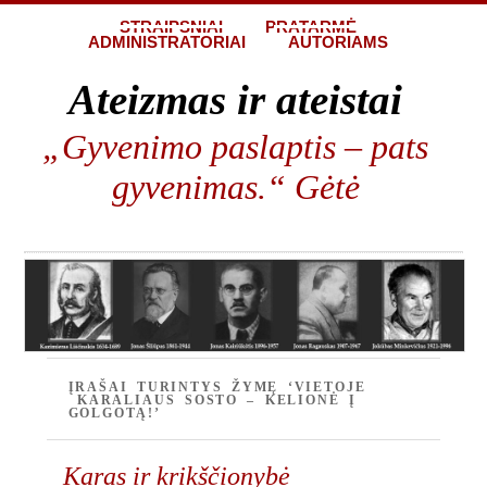
STRAIPSNIAI
PRATARMĖ
ADMINISTRATORIAI
AUTORIAMS
Ateizmas ir ateistai
„Gyvenimo paslaptis – pats
gyvenimas.“ Gėtė
ĮRAŠAI TURINTYS ŽYMĘ ‘VIETOJE
KARALIAUS SOSTO – KELIONĖ Į
GOLGOTĄ!’
Karas ir krikščionybė