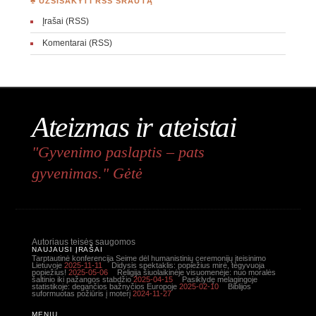
♣ UŽSISAKYTI RSS SRAUTĄ
Įrašai (RSS)
Komentarai (RSS)
Ateizmas ir ateistai
"Gyvenimo paslaptis – pats
gyvenimas." Gėtė
Autoriaus teisės saugomos
NAUJAUSI ĮRAŠAI
Tarptautinė konferencija Seime dėl humanistinių ceremonijų įteisinimo
Lietuvoje
2025-11-11
Didysis spektaklis: popiežius mirė, tegyvuoja
popiežius!
2025-05-06
Religija šiuolaikinėje visuomenėje: nuo moralės
šaltinio iki pažangos stabdžio
2025-04-15
Pasiklydę melagingoje
statistikoje: degančios bažnyčios Europoje
2025-02-10
Biblijos
suformuotas požiūris į moterį
2024-11-27
MENIU