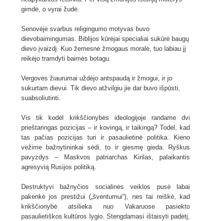
gimdė, o vyrai žudė.
Senovėje svarbus religingumo motyvas buvo
dievobaimingumas. Biblijos kūrėjai specialiai sukūrė baugų
dievo įvaizdį. Kuo žemesnė žmogaus moralė, tuo labiau jį
reikėjo tramdyti baimės botagu.
Vergovės žiaurumai uždėjo antspaudą ir žmogui, ir jo
sukurtam dievui. Tik dievo atžvilgiu jie dar buvo išpūsti,
suabsoliutinti.
Vis tik kodėl krikščionybės ideologijoje randame dvi
prieštaringas pozicijas – ir kovingą, ir taikingą? Todėl, kad
tas pačias pozicijas turi ir pasaulietinė politika. Kieno
vežime bažnytininkai sėdi, to ir giesmę gieda. Ryškus
pavyzdys – Maskvos patriarchas Kirilas, palaikantis
agresyvią Rusijos politiką.
Destruktyvi bažnyčios socialinės veiklos pusė labai
pakenkė jos prestižui („šventumui“), nes tai reiškė, kad
krikščionybė atsilieka nuo Vakaruose pasiekto
pasaulietiškos kultūros lygio. Stengdamasi ištaisyti padėtį,