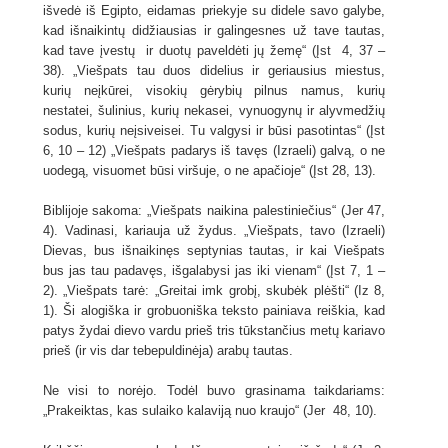
išvedė iš Egipto, eidamas priekyje su didele savo galybe,
kad išnaikintų didžiausias ir galingesnes už tave tautas,
kad tave įvestų ir duotų paveldėti jų žemę“ (Įst 4, 37 –
38). „Viešpats tau duos didelius ir geriausius miestus,
kurių neįkūrei, visokių gėrybių pilnus namus, kurių
nestatei, šulinius, kurių nekasei, vynuogynų ir alyvmedžių
sodus, kurių neįsiveisei. Tu valgysi ir būsi pasotintas“ (Įst
6, 10 – 12) „Viešpats padarys iš tavęs (Izraeli) galvą, o ne
uodegą, visuomet būsi viršuje, o ne apačioje“ (Įst 28, 13).
Biblijoje sakoma: „Viešpats naikina palestiniečius“ (Jer 47,
4). Vadinasi, kariauja už žydus. „Viešpats, tavo (Izraeli)
Dievas, bus išnaikinęs septynias tautas, ir kai Viešpats
bus jas tau padavęs, išgalabysi jas iki vienam“ (Įst 7, 1 –
2). „Viešpats tarė: „Greitai imk grobį, skubėk plėšti“ (Iz 8,
1). Ši alogiška ir grobuoniška teksto painiava reiškia, kad
patys žydai dievo vardu prieš tris tūkstančius metų kariavo
prieš (ir vis dar tebepuldinėja) arabų tautas.
Ne visi to norėjo. Todėl buvo grasinama taikdariams:
„Prakeiktas, kas sulaiko kalaviją nuo kraujo“ (Jer 48, 10).