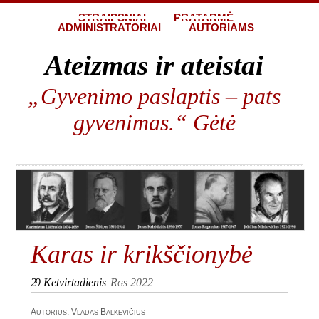
STRAIPSNIAI
PRATARMĖ
ADMINISTRATORIAI
AUTORIAMS
Ateizmas ir ateistai
„Gyvenimo paslaptis – pats
gyvenimas.“ Gėtė
Karas ir krikščionybė
29
Ketvirtadienis
Rgs 2022
Autorius: Vladas Balkevičius