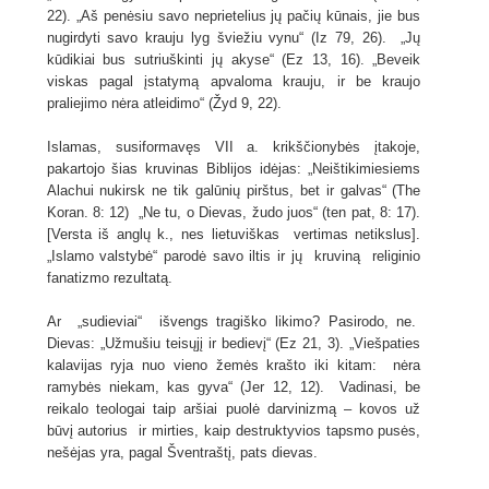
22). „Aš penėsiu savo neprietelius jų pačių kūnais, jie bus
nugirdyti savo krauju lyg šviežiu vynu“ (Iz 79, 26). „Jų
kūdikiai bus sutriuškinti jų akyse“ (Ez 13, 16). „Beveik
viskas pagal įstatymą apvaloma krauju, ir be kraujo
praliejimo nėra atleidimo“ (Žyd 9, 22).
Islamas, susiformavęs VII a. krikščionybės įtakoje,
pakartojo šias kruvinas Biblijos idėjas: „Neištikimiesiems
Alachui nukirsk ne tik galūnių pirštus, bet ir galvas“ (The
Koran. 8: 12) „Ne tu, o Dievas, žudo juos“ (ten pat, 8: 17).
[Versta iš anglų k., nes lietuviškas vertimas netikslus].
„Islamo valstybė“ parodė savo iltis ir jų kruviną religinio
fanatizmo rezultatą.
Ar „sudieviai“ išvengs tragiško likimo? Pasirodo, ne.
Dievas: „Užmušiu teisųjį ir bedievį“ (Ez 21, 3). „Viešpaties
kalavijas ryja nuo vieno žemės krašto iki kitam: nėra
ramybės niekam, kas gyva“ (Jer 12, 12). Vadinasi, be
reikalo teologai taip aršiai puolė darvinizmą – kovos už
būvį autorius ir mirties, kaip destruktyvios tapsmo pusės,
nešėjas yra, pagal Šventraštį, pats dievas.