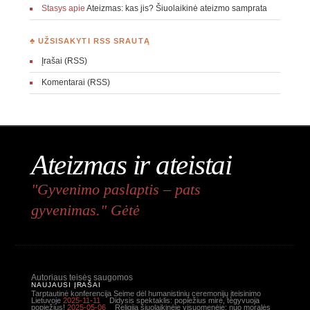
Stasys
apie
Ateizmas: kas jis? Šiuolaikinė ateizmo samprata
♣ UŽSISAKYTI RSS SRAUTĄ
Įrašai (RSS)
Komentarai (RSS)
Ateizmas ir ateistai
"Gyvenimo paslaptis – pats
gyvenimas." Gėtė
Autoriaus teisės saugomos
NAUJAUSI ĮRAŠAI
Tarptautinė konferencija Seime dėl humanistinių ceremonijų įteisinimo
Lietuvoje
2025-11-11
Didysis spektaklis: popiežius mirė, tegyvuoja
popiežius!
2025-05-06
Religija šiuolaikinėje visuomenėje: nuo moralės