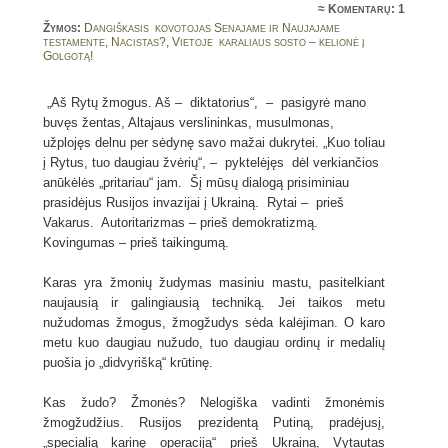
≈
Komentarų: 1
Žymos:
Dangiškasis kovotojas Senajame ir Naujajame
testamente
,
Nacistas?
,
Vietoje karaliaus sosto – kelionė į
Golgotą!
„Aš Rytų žmogus. Aš – diktatorius“, – pasigyrė mano
buvęs žentas, Altajaus verslininkas, musulmonas,
užplojęs delnu per sėdynę savo mažai dukrytei. „Kuo toliau
į Rytus, tuo daugiau žvėrių“, – pyktelėjęs dėl verkiančios
anūkėlės „pritariau“ jam. Šį mūsų dialogą prisiminiau
prasidėjus Rusijos invazijai į Ukrainą. Rytai – prieš
Vakarus. Autoritarizmas – prieš demokratizmą.
Kovingumas – prieš taikingumą.
Karas yra žmonių žudymas masiniu mastu, pasitelkiant
naujausią ir galingiausią techniką. Jei taikos metu
nužudomas žmogus, žmogžudys sėda kalėjiman. O karo
metu kuo daugiau nužudo, tuo daugiau ordinų ir medalių
puošia jo „didvyrišką“ krūtinę.
Kas žudo? Žmonės? Nelogiška vadinti žmonėmis
žmogžudžius. Rusijos prezidentą Putiną, pradėjusį,
„specialią karinę operaciją“ prieš Ukrainą, Vytautas