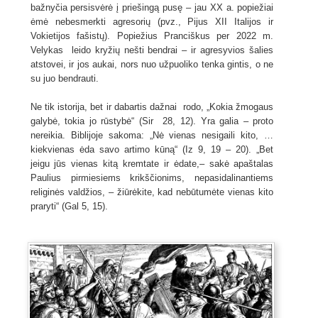
bažnyčia persisvėrė į priešingą pusę – jau XX a. popiežiai
ėmė nebesmerkti agresorių (pvz., Pijus XII Italijos ir
Vokietijos fašistų). Popiežius Pranciškus per 2022 m.
Velykas leido kryžių nešti bendrai – ir agresyvios šalies
atstovei, ir jos aukai, nors nuo užpuoliko tenka gintis, o ne
su juo bendrauti.
Ne tik istorija, bet ir dabartis dažnai rodo, „Kokia žmogaus
galybė, tokia jo rūstybė“ (Sir 28, 12). Yra galia – proto
nereikia. Biblijoje sakoma: „Nė vienas nesigaili kito, …
kiekvienas ėda savo artimo kūną“ (Iz 9, 19 – 20). „Bet
jeigu jūs vienas kitą kremtate ir ėdate,– sakė apaštalas
Paulius pirmiesiems krikščionims, nepasidalinantiems
religinės valdžios, – žiūrėkite, kad nebūtumėte vienas kito
praryti“ (Gal 5, 15).