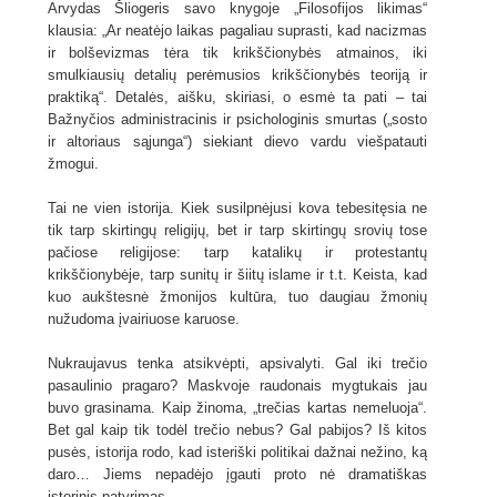
Arvydas Šliogeris savo knygoje „Filosofijos likimas“
klausia: „Ar neatėjo laikas pagaliau suprasti, kad nacizmas
ir bolševizmas tėra tik krikščionybės atmainos, iki
smulkiausių detalių perėmusios krikščionybės teoriją ir
praktiką“. Detalės, aišku, skiriasi, o esmė ta pati – tai
Bažnyčios administracinis ir psichologinis smurtas („sosto
ir altoriaus sąjunga“) siekiant dievo vardu viešpatauti
žmogui.
Tai ne vien istorija. Kiek susilpnėjusi kova tebesitęsia ne
tik tarp skirtingų religijų, bet ir tarp skirtingų srovių tose
pačiose religijose: tarp katalikų ir protestantų
krikščionybėje, tarp sunitų ir šiitų islame ir t.t. Keista, kad
kuo aukštesnė žmonijos kultūra, tuo daugiau žmonių
nužudoma įvairiuose karuose.
Nukraujavus tenka atsikvėpti, apsivalyti. Gal iki trečio
pasaulinio pragaro? Maskvoje raudonais mygtukais jau
buvo grasinama. Kaip žinoma, „trečias kartas nemeluoja“.
Bet gal kaip tik todėl trečio nebus? Gal pabijos? Iš kitos
pusės, istorija rodo, kad isteriški politikai dažnai nežino, ką
daro… Jiems nepadėjo įgauti proto nė dramatiškas
istorinis patyrimas.