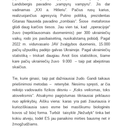
Landsbergis pavadino „vampyrų vampyru“. Jis dar
vadinamas „XXI a. Hitleriu“. Pačius rusų karius,
realizuojančius agresyvią Putino politiką, prezidentas
Gitanas Nausėda pavadino „zombiais“. Šiose metaforose
glūdi daug karčios tiesos. Jau vien tai, kad „operacijoje“
žuvo (nepriklausomais duomenimis) per 300 ukrainiečių
vaikų, rodo jos pasibaisėtiną, nusikalstamą pobūdį. Pagal
2022 m. vidurvasario JAV žvalgybos duomenis, 15.000
pačių užpuolikų padėjo galvas Ukrainoje. Pagal ukrainiečių
statistiką – triskart daugiau. Anot šios statistikos, šiame
kare pačių ukrainiečių žuvo 9.000 – taip pat abejotinas
skaičius.
Tie, kurie ginasi, taip pat dažniausiai žudo. Gandi taikaus
priešinimosi metodas – retenybė. Nesiimu spręsti, ar čia
reikėjo vadovautis fizikos dėsniu – „Koks veiksmas, toks
atoveiksmis“. Atsakymo pagrįstumas tikriausiai priklauso
nuo aplinkybių. Aišku viena: karas yra pati žiauriausia ir
kurioziškiausia savo esme bei masiškumu biologinės
kovos už būvį forma. Turbūt taisyklė „Nežudyk“ tinka bet
kokiu atveju, todėl ES jau panaikino mirties bausmę net ir
žmogžudžiams.