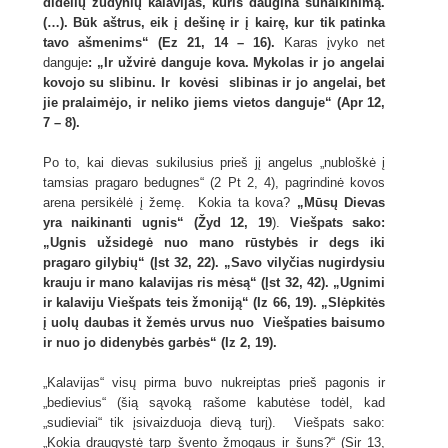
didelių žudynių kalavijas, kuris daugina sunaikinimą.
(…). Būk aštrus, eik į dešinę ir į kairę, kur tik patinka
tavo ašmenims“ (Ez 21, 14 – 16).
Karas įvyko net
danguje
: „Ir užvirė danguje kova. Mykolas ir jo angelai
kovojo su slibinu. Ir kovėsi slibinas ir jo angelai, bet
jie pralaimėjo, ir neliko jiems vietos danguje“ (Apr 12,
7 – 8).
Po to, kai dievas sukilusius prieš jį angelus „nubloškė į
tamsias pragaro bedugnes“ (2 Pt 2, 4), pagrindinė kovos
arena persikėlė į žemę. Kokia ta kova?
„Mūsų Dievas
yra naikinanti ugnis“ (Žyd 12, 19
).
Viešpats sako:
„Ugnis užsidegė nuo mano rūstybės ir degs iki
pragaro gilybių“ (Įst 32, 22). „Savo vilyčias nugirdysiu
krauju ir mano kalavijas ris mėsą“ (Įst 32, 42). „Ugnimi
ir kalaviju Viešpats teis žmoniją“ (Iz 66, 19). „Slėpkitės
į uolų daubas it žemės urvus nuo Viešpaties baisumo
ir nuo jo didenybės garbės“ (Iz 2, 19).
„Kalavijas“ visų pirma buvo nukreiptas prieš pagonis ir
„bedievius“ (šią sąvoką rašome kabutėse todėl, kad
„sudieviai“ tik įsivaizduoja dievą turį). Viešpats sako:
„Kokia draugystė tarp švento žmogaus ir šuns?“ (Sir 13,