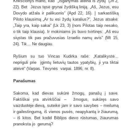
Krikščionys mano, kad „Išganymas ateina iš žydų“ (Jn 2,
22). Bet Jėzus tęsė grynai žydišką liniją. „Aš, Jėzus, esu
Dovydo atžala ir palikuonis“ (Apd 22, 16). Į sarkastišką
Piloto klausimą „Ar tu esi žydų karalius?“, Jėzus atsakė:
„Taip yra, kaip sakai“ (Lk 23, 3) (nors Pilotas taip nesako,
o tik taip klausia). Ir mokiniams jis buvo tvirtinęs: „Aš esu
siųstas tik pas pražuvusias Izraelio namų avis“ (Mt 15,
24). Tik… Ne daugiau.
Ryšium su tuo Vincas Kudirka rašė: „Katalikystė…
nepriguli prie įgimtų lietuvių tautos ypatybių, ji yra tiktai
ateivė“ (Varpas. Tėvynės varpai. 1896, nr. 8).
Panašumas
Sakoma, kad dievas sukūrė žmogų, panašų į save.
Faktiškai yra atvirkščiai – žmogus, sukūręs savo
vaizduotėje dievą, suteikė jam ir savo savybes – meilumą
ir gailestingumą, iš vienos pusės, neapykantą ir žiaurumą,
– iš kitos. Bet kodėl Biblijos dievo rūstumas, žiaurumas
pranoksta jo gerumą?