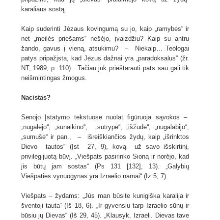
karaliaus sostą.
Kaip suderinti Jėzaus kovingumą su jo, kaip „ramybės“ ir
net „meilės priešams“ nešėjo, įvaizdžiu? Kaip su antru
žando, gavus į vieną, atsukimu? – Niekaip… Teologai
patys pripažįsta, kad Jėzus dažnai yra „paradoksalus“ (žr.
NT, 1989, p. 110). Tačiau juk prieštarauti pats sau gali tik
neišmintingas žmogus.
Nacistas?
Senojo Įstatymo tekstuose nuolat figūruoja sąvokos –
„nugalėjo“, „sunaikino“, „sutrypė“, „išžudė“, „nugalabijo“,
„sumušė“ ir pan., – išreiškiančios žydų, kaip „išrinktos
Dievo tautos“ (Įst 27, 9), kovą už savo išskirtinį,
privilegijuotą būvį. „Viešpats pasirinko Sioną ir norėjo, kad
jis būtų jam sostas“ (Ps 131 [132], 13). „Galybių
Viešpaties vynuogynas yra Izraelio namai“ (Iz 5, 7).
Viešpats – žydams: „Jūs man būsite kunigiška karalija ir
šventoji tauta“ (Iš 18, 6). „Ir gyvensiu tarp Izraelio sūnų ir
būsiu jų Dievas“ (Iš 29, 45). „Klausyk, Izraeli. Dievas tave