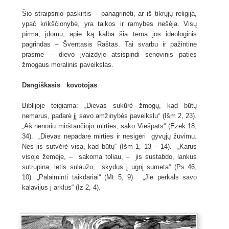
Šio straipsnio paskirtis – panagrinėti, ar iš tikrųjų religija,
ypač krikščionybė, yra taikos ir ramybės nešėja. Visų
pirma, įdomu, apie ką kalba šia tema jos ideologinis
pagrindas – Šventasis Raštas. Tai svarbu ir pažintine
prasme – dievo įvaizdyje atsispindi senovinis paties
žmogaus moralinis paveikslas.
Dangiškasis kovotojas
Biblijoje teigiama: „Dievas sukūrė žmogų, kad būtų
nemarus, padarė jį savo amžinybės paveikslu“ (Išm 2, 23).
„Aš nenoriu mirštančiojo mirties, sako Viešpats“ (Ezek 18,
34). „Dievas nepadarė mirties ir nesigėri gyvųjų žuvimu.
Nes jis sutvėrė visa, kad būtų“ (Išm 1, 13 – 14). „Karus
visoje žemėje, – sakoma toliau, – jis sustabdo, lankus
sutrupina, ietis sulaužo, skydus į ugnį sumeta“ (Ps 46,
10). „Palaiminti taikdariai“ (Mt 5, 9). „Jie perkals savo
kalavijus į arklus“ (Iz 2, 4).