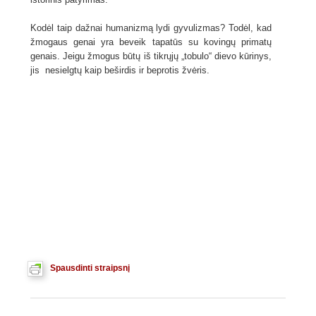
Kodėl taip dažnai humanizmą lydi gyvulizmas? Todėl, kad
žmogaus genai yra beveik tapatūs su kovingų primatų
genais. Jeigu žmogus būtų iš tikrųjų „tobulo“ dievo kūrinys,
jis nesielgtų kaip beširdis ir beprotis žvėris.
Spausdinti straipsnį