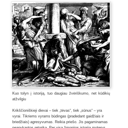
Kuo tolyn į istoriją, tuo daugiau žvėriškumo, net kūdikių
atžvilgiu
Krikščioniškieji dievai – tiek „tėvas“, tiek „sūnus“ – yra
vyrai. Tikriems vyrams būdingas (pradedant gaidžiais ir
briedžiais) agresyvumas. Reikia priešo. Jis pagaminamas
neapykantos retorika. Per visą žmonijos istoriją moterys