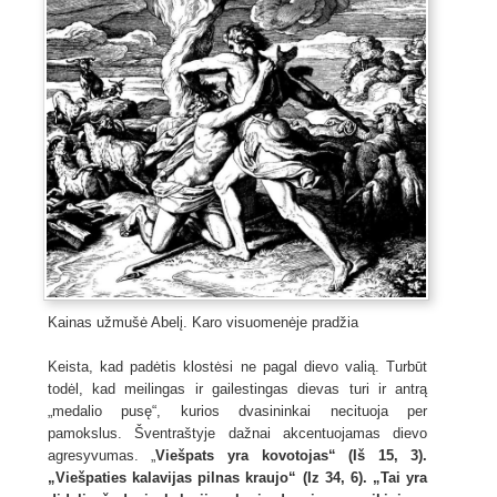
Kainas užmušė Abelį. Karo visuomenėje pradžia
Keista, kad padėtis klostėsi ne pagal dievo valią. Turbūt
todėl, kad meilingas ir gailestingas dievas turi ir antrą
„medalio pusę“, kurios dvasininkai necituoja per
pamokslus. Šventraštyje dažnai akcentuojamas dievo
agresyvumas. „
Viešpats yra kovotojas“ (Iš 15, 3).
„Viešpaties kalavijas pilnas kraujo“ (Iz 34, 6).
„Tai yra