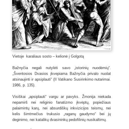
Vietoje karaliaus sosto – kelionė į Golgotą
Bažnyčia negali nutylėti savo „istorinių nuodėmių“.
„Šventosios Dvasios įkvepiama Bažnyčia privalo nuolat
atsinaujinti ir apsiplauti“ (II Vatikano Susirinkimo nutarimai.
1986, p. 135).
Visiškai „apsiplauti“ vargu ar pavyks. Žmonija niekada
nepamirš nei religinio fanatizmo įkvėptų, popiežiaus
palaimintų karų, nei absurdiškų inkvizicijos teismų, nei
kelis šimtmečius trukusio „raganų gaudymo“ bei jų
deginimo, nei katalikų dvasininkų pedofilinių nusikaltimų.