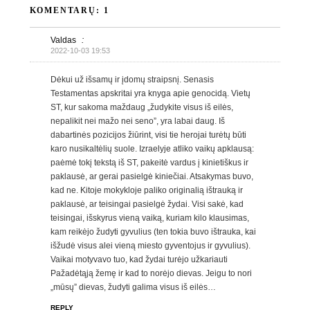
KOMENTARŲ: 1
Valdas
:
2022-10-03 19:53
Dėkui už išsamų ir įdomų straipsnį. Senasis
Testamentas apskritai yra knyga apie genocidą. Vietų
ST, kur sakoma maždaug „žudykite visus iš eilės,
nepalikit nei mažo nei seno”, yra labai daug. Iš
dabartinės pozicijos žiūrint, visi tie herojai turėtų būti
karo nusikaltėlių suole. Izraelyje atliko vaikų apklausą:
paėmė tokį tekstą iš ST, pakeitė vardus į kinietiškus ir
paklausė, ar gerai pasielgė kiniečiai. Atsakymas buvo,
kad ne. Kitoje mokykloje paliko originalią ištrauką ir
paklausė, ar teisingai pasielgė žydai. Visi sakė, kad
teisingai, išskyrus vieną vaiką, kuriam kilo klausimas,
kam reikėjo žudyti gyvulius (ten tokia buvo ištrauka, kai
išžudė visus alei vieną miesto gyventojus ir gyvulius).
Vaikai motyvavo tuo, kad žydai turėjo užkariauti
Pažadėtąją žemę ir kad to norėjo dievas. Jeigu to nori
„mūsų” dievas, žudyti galima visus iš eilės…
REPLY