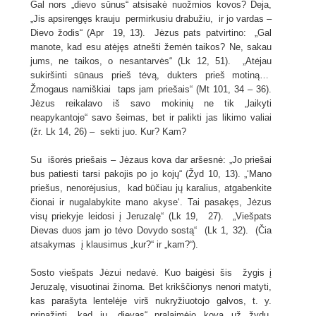
Gal nors „dievo sūnus“ atsisakė nuožmios kovos? Deja,
„Jis apsirengęs krauju permirkusiu drabužiu, ir jo vardas –
Dievo žodis“ (Apr 19, 13). Jėzus pats patvirtino: „Gal
manote, kad esu atėjęs atnešti žemėn taikos? Ne, sakau
jums, ne taikos, o nesantarvės“ (Lk 12, 51). „Atėjau
sukiršinti sūnaus prieš tėvą, dukters prieš motiną…
Žmogaus namiškiai taps jam priešais“ (Mt 101, 34 – 36).
Jėzus reikalavo iš savo mokinių ne tik „laikyti
neapykantoje“ savo šeimas, bet ir palikti jas likimo valiai
(žr. Lk 14, 26) – sekti juo. Kur? Kam?
Su išorės priešais – Jėzaus kova dar aršesnė: „Jo priešai
bus patiesti tarsi pakojis po jo kojų“ (Žyd 10, 13). „‘Mano
priešus, nenorėjusius, kad būčiau jų karalius, atgabenkite
čionai ir nugalabykite mano akyse‘. Tai pasakęs, Jėzus
visų priekyje leidosi į Jeruzalę“ (Lk 19, 27). „Viešpats
Dievas duos jam jo tėvo Dovydo sostą“ (Lk 1, 32). (Čia
atsakymas į klausimus „kur?“ ir „kam?“).
Sosto viešpats Jėzui nedavė. Kuo baigėsi šis žygis į
Jeruzalę, visuotinai žinoma. Bet krikščionys nenori matyti,
kas parašyta lentelėje virš nukryžiuotojo galvos, t. y.
pripažinti, kad jų „dievas“ pralaimėjo kovą už žydų