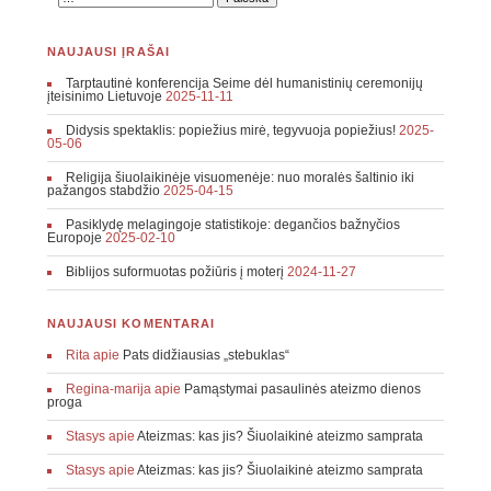
NAUJAUSI ĮRAŠAI
Tarptautinė konferencija Seime dėl humanistinių ceremonijų
įteisinimo Lietuvoje
2025-11-11
Didysis spektaklis: popiežius mirė, tegyvuoja popiežius!
2025-
05-06
Religija šiuolaikinėje visuomenėje: nuo moralės šaltinio iki
pažangos stabdžio
2025-04-15
Pasiklydę melagingoje statistikoje: degančios bažnyčios
Europoje
2025-02-10
Biblijos suformuotas požiūris į moterį
2024-11-27
NAUJAUSI KOMENTARAI
Rita
apie
Pats didžiausias „stebuklas“
Regina-marija
apie
Pamąstymai pasaulinės ateizmo dienos
proga
Stasys
apie
Ateizmas: kas jis? Šiuolaikinė ateizmo samprata
Stasys
apie
Ateizmas: kas jis? Šiuolaikinė ateizmo samprata