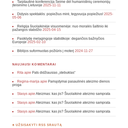
Tarptautinė konferencija Seime dėl humanistinių ceremonijų
įteisinimo Lietuvoje
2025-11-11
Didysis spektaklis: popiežius mirė, tegyvuoja popiežius!
2025-
05-06
Religija šiuolaikinėje visuomenėje: nuo moralės šaltinio iki
pažangos stabdžio
2025-04-15
Pasiklydę melagingoje statistikoje: degančios bažnyčios
Europoje
2025-02-10
Biblijos suformuotas požiūris į moterį
2024-11-27
NAUJAUSI KOMENTARAI
Rita
apie
Pats didžiausias „stebuklas“
Regina-marija
apie
Pamąstymai pasaulinės ateizmo dienos
proga
Stasys
apie
Ateizmas: kas jis? Šiuolaikinė ateizmo samprata
Stasys
apie
Ateizmas: kas jis? Šiuolaikinė ateizmo samprata
Stasys
apie
Ateizmas: kas jis? Šiuolaikinė ateizmo samprata
♣ UŽSISAKYTI RSS SRAUTĄ