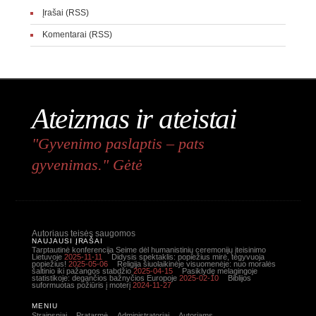
Įrašai (RSS)
Komentarai (RSS)
Ateizmas ir ateistai
"Gyvenimo paslaptis – pats
gyvenimas." Gėtė
Autoriaus teisės saugomos
NAUJAUSI ĮRAŠAI
Tarptautinė konferencija Seime dėl humanistinių ceremonijų įteisinimo
Lietuvoje
2025-11-11
Didysis spektaklis: popiežius mirė, tegyvuoja
popiežius!
2025-05-06
Religija šiuolaikinėje visuomenėje: nuo moralės
šaltinio iki pažangos stabdžio
2025-04-15
Pasiklydę melagingoje
statistikoje: degančios bažnyčios Europoje
2025-02-10
Biblijos
suformuotas požiūris į moterį
2024-11-27
MENIU
Straipsniai
Pratarmė
Administratoriai
Autoriams