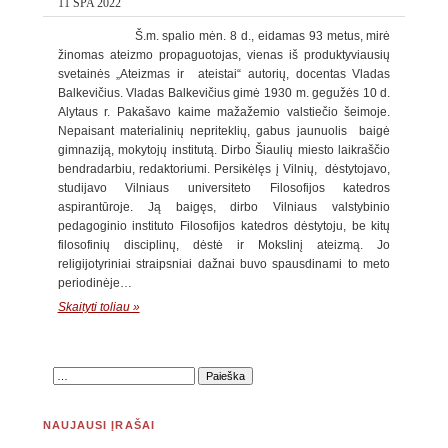
11 SPA 2022
Š.m. spalio mėn. 8 d., eidamas 93 metus, mirė
žinomas ateizmo propaguotojas, vienas iš produktyviausių
svetainės „Ateizmas ir ateistai“ autorių, docentas Vladas
Balkevičius. Vladas Balkevičius gimė 1930 m. gegužės 10 d.
Alytaus r. Pakašavo kaime mažažemio valstiečio šeimoje.
Nepaisant materialinių nepriteklių, gabus jaunuolis baigė
gimnaziją, mokytojų institutą. Dirbo Šiaulių miesto laikraščio
bendradarbiu, redaktoriumi. Persikėlęs į Vilnių, dėstytojavo,
studijavo Vilniaus universiteto Filosofijos katedros
aspirantūroje. Ją baigęs, dirbo Vilniaus valstybinio
pedagoginio instituto Filosofijos katedros dėstytoju, be kitų
filosofinių disciplinų, dėstė ir Mokslinį ateizmą. Jo
religijotyriniai straipsniai dažnai buvo spausdinami to meto
periodinėje…
Skaityti toliau »
NAUJAUSI ĮRAŠAI