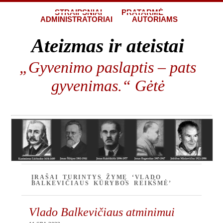
STRAIPSNIAI
PRATARMĖ
ADMINISTRATORIAI
AUTORIAMS
Ateizmas ir ateistai
„Gyvenimo paslaptis – pats
gyvenimas.“ Gėtė
ĮRAŠAI TURINTYS ŽYMĘ ‘VLADO
BALKEVIČIAUS KŪRYBOS REIKŠMĖ’
Vlado Balkevičiaus atminimui