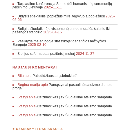
Tarptautinė konferencija Seime dėl humanistinių ceremonijų
įteisinimo Lietuvoje
2025-11-11
Didysis spektaklis: popiežius mirė, tegyvuoja popiežius!
2025-
05-06
Religija šiuolaikinėje visuomenėje: nuo moralės šaltinio iki
pažangos stabdžio
2025-04-15
Pasiklydę melagingoje statistikoje: degančios bažnyčios
Europoje
2025-02-10
Biblijos suformuotas požiūris į moterį
2024-11-27
NAUJAUSI KOMENTARAI
Rita
apie
Pats didžiausias „stebuklas“
Regina-marija
apie
Pamąstymai pasaulinės ateizmo dienos
proga
Stasys
apie
Ateizmas: kas jis? Šiuolaikinė ateizmo samprata
Stasys
apie
Ateizmas: kas jis? Šiuolaikinė ateizmo samprata
Stasys
apie
Ateizmas: kas jis? Šiuolaikinė ateizmo samprata
♣ UŽSISAKYTI RSS SRAUTĄ