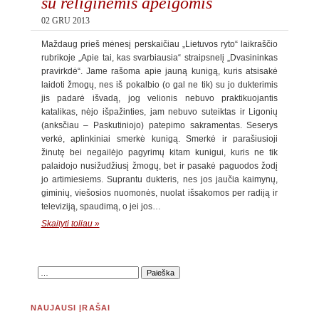
su religinėmis apeigomis
02 GRU 2013
Maždaug prieš mėnesį perskaičiau „Lietuvos ryto“ laikraščio
rubrikoje „Apie tai, kas svarbiausia“ straipsnelį „Dvasininkas
pravirkdė“. Jame rašoma apie jauną kunigą, kuris atsisakė
laidoti žmogų, nes iš pokalbio (o gal ne tik) su jo dukterimis
jis padarė išvadą, jog velionis nebuvo praktikuojantis
katalikas, nėjo išpažinties, jam nebuvo suteiktas ir Ligonių
(anksčiau – Paskutiniojo) patepimo sakramentas. Seserys
verkė, aplinkiniai smerkė kunigą. Smerkė ir parašiusioji
žinutę bei negailėjo pagyrimų kitam kunigui, kuris ne tik
palaidojo nusižudžiusį žmogų, bet ir pasakė paguodos žodį
jo artimiesiems. Suprantu dukteris, nes jos jaučia kaimynų,
giminių, viešosios nuomonės, nuolat išsakomos per radiją ir
televiziją, spaudimą, o jei jos…
Skaityti toliau »
NAUJAUSI ĮRAŠAI