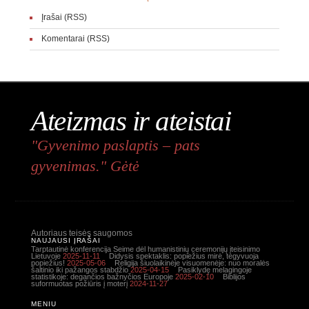
Įrašai (RSS)
Komentarai (RSS)
Ateizmas ir ateistai
"Gyvenimo paslaptis – pats
gyvenimas." Gėtė
Autoriaus teisės saugomos
NAUJAUSI ĮRAŠAI
Tarptautinė konferencija Seime dėl humanistinių ceremonijų įteisinimo
Lietuvoje
2025-11-11
Didysis spektaklis: popiežius mirė, tegyvuoja
popiežius!
2025-05-06
Religija šiuolaikinėje visuomenėje: nuo moralės
šaltinio iki pažangos stabdžio
2025-04-15
Pasiklydę melagingoje
statistikoje: degančios bažnyčios Europoje
2025-02-10
Biblijos
suformuotas požiūris į moterį
2024-11-27
MENIU