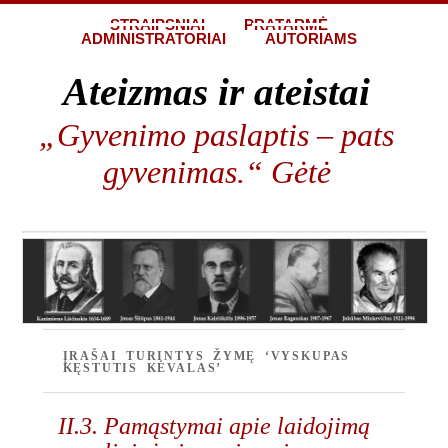
STRAIPSNIAI
PRATARMĖ
ADMINISTRATORIAI
AUTORIAMS
Ateizmas ir ateistai
„Gyvenimo paslaptis – pats
gyvenimas.“ Gėtė
ĮRAŠAI TURINTYS ŽYMĘ ‘VYSKUPAS
KĘSTUTIS KĖVALAS’
II.3. Pamąstymai apie laidojimą