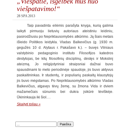
„Viešpatie, išgelbėk mus nuo
viešpatavimo!“
28 SPA 2013
Taip pavadinta eilėmis parašyta knyga, kurią galima
laikyti pirmuoju lietuvių autoriaus ateistiniu leidiniu,
pasirodžiusiu po Nepriklausomybės atkūrimo. Ją šiais metais
išleido Politikos leidykla. Vladas Balkevičius (g. 1930 m.
gegužės 10 d. Alytaus r. Pakašavo k.). – buvęs Vilniaus
valstybinio pedagoginio instituto Filosofijos katedros
dėstytojas, be kitų filosofinių disciplinų, dėstęs ir Mokslinį
ateizmą. Jo religijotyriniai straipsniai dažnai buvo
spausdinami to meto periodinėje spaudoje, jis buvo aktyvus
paskaitininkas. Ir studentų, ir populiarių paskaitų klausytojų
jis buvo mėgstamas. Po Nepriklausomybės atkūrimo Vladas
Balkevičius, atgavęs tėvų žemę, su žmona Vida ir dviem
mažamečiais sūnumis bei dukra įsikūrė tėviškėje.
Ūkininkauja iki šiol.…
Skaityti toliau »