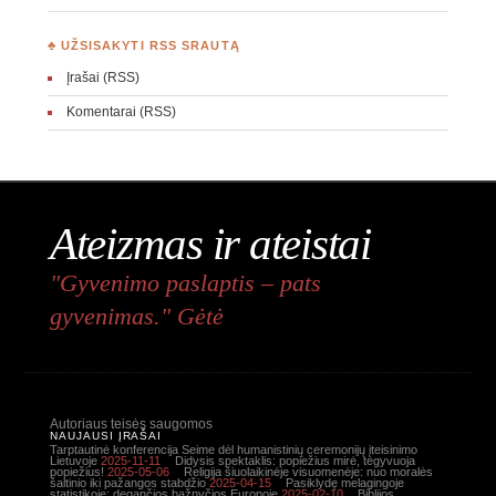
♣ UŽSISAKYTI RSS SRAUTĄ
Įrašai (RSS)
Komentarai (RSS)
Ateizmas ir ateistai
"Gyvenimo paslaptis – pats
gyvenimas." Gėtė
Autoriaus teisės saugomos
NAUJAUSI ĮRAŠAI
Tarptautinė konferencija Seime dėl humanistinių ceremonijų įteisinimo
Lietuvoje
2025-11-11
Didysis spektaklis: popiežius mirė, tegyvuoja
popiežius!
2025-05-06
Religija šiuolaikinėje visuomenėje: nuo moralės
šaltinio iki pažangos stabdžio
2025-04-15
Pasiklydę melagingoje
statistikoje: degančios bažnyčios Europoje
2025-02-10
Biblijos