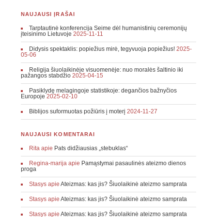
NAUJAUSI ĮRAŠAI
Tarptautinė konferencija Seime dėl humanistinių ceremonijų
įteisinimo Lietuvoje
2025-11-11
Didysis spektaklis: popiežius mirė, tegyvuoja popiežius!
2025-
05-06
Religija šiuolaikinėje visuomenėje: nuo moralės šaltinio iki
pažangos stabdžio
2025-04-15
Pasiklydę melagingoje statistikoje: degančios bažnyčios
Europoje
2025-02-10
Biblijos suformuotas požiūris į moterį
2024-11-27
NAUJAUSI KOMENTARAI
Rita
apie
Pats didžiausias „stebuklas“
Regina-marija
apie
Pamąstymai pasaulinės ateizmo dienos
proga
Stasys
apie
Ateizmas: kas jis? Šiuolaikinė ateizmo samprata
Stasys
apie
Ateizmas: kas jis? Šiuolaikinė ateizmo samprata
Stasys
apie
Ateizmas: kas jis? Šiuolaikinė ateizmo samprata