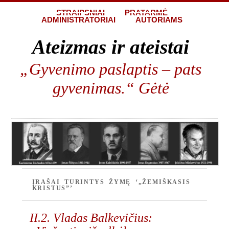
STRAIPSNIAI
PRATARMĖ
ADMINISTRATORIAI
AUTORIAMS
Ateizmas ir ateistai
„Gyvenimo paslaptis – pats
gyvenimas.“ Gėtė
ĮRAŠAI TURINTYS ŽYMĘ ‘„ŽEMIŠKASIS
KRISTUS”’
II.2. Vladas Balkevičius: