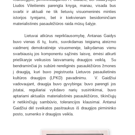
Liudos Vileitienės parengta knyga, manau, visada bus
svarbi ir aktuali ne tik lietuvių visuomeninės minties
istorijos tyrėjams, bet ir kiekvienam besidominčiam
materialistinės pasaulėžiūros raida mūsų šalyje.
Lietuvai atkūrus nepriklausomybę, Antanas Gaidys
buvo vienas iš tų, kuris, suvokdamas teigiamą ateizmo
vaidmenį demokratinėje visuomenėje, laikydamas vienu
svarbiausių jos komponentu sąžinės laisvę, ėmėsi atkurti
prieškaryje veikusios laisvamanių draugijos veiklą. Su
bendraminčiai jis subūrė nereliginės pasaulėžiūros žmones
į draugiją, kuri buvo įregistruota Lietuvos pasaulietinės
kultūros draugijos (LPKD) pavadinimu. V. Gaidžiui
vadovaujant, draugija buvo gyvybinga: buvo parengti jos
įstatai, reguliariai vykdavo narių susirinkimai, buvo
aptariami aktualūs materialistinės pasaulėžiūros, tikinčiųjų
ir netikinčiųjų sambūvio, tolerancijos klausimai. Antanui
Gaidžiui dėl sveikatos pasitraukus iš draugijos pirmininko
posto, sumenko ir draugijos veikla.