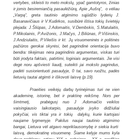
vertybes, skleisti to meto mokslų, ypač gamtotyros, žinias
ir jomis besiremiančią pasaulėžiūrą, Apie „Aušrą“, o vėliau
„Varpą“, greta tautinio atgimimo sąjūdžio lyderių J.
Basanavičiaus ir V:Kudirkos, susibūrė ištisa tokių švietėjų
plejada: J.Šliūpas, J.Adomaitis, V.Dembskis, S.Matulaitis,
P.Mikolainis, P.Avižonis, J.Mačys, J.Biliūnas, P.Višinskis,
J.Andziulaitis, P.Vileišis ir kt. Jų visuomeninės ir politinės
pažiūros gerokai skyrėsi, bet pagrindinė orientacija buvo
bendra: tikėjimas nėra pagrindinis argumentas, viskas turi
būti įrodyta faktais, patirtimi, loginiais argumentais. Jie visi
degė noru apšviesti liaudį, suteikti jai mokslo pagrindus,
padėti susiorientuoti pasaulyje, 0 tai, savo ruožtu, padės
lietuvių tautai atgimti ir iškovoti laisvę (p.19).
Praeities veikėjų darbų tyrinėjimas turi ne vien
akademinę, istorinę, bet ir praktinę reikšmę. Nors per
šimtmetį, prabėgusį nuo J .Adomaičio veiklos
vaisingiausio laikotarpio, pasaulyje įvyko didžiuliai
pokyčiai, vis tiktai yra ir tokių dalykų, kurie kartojasi
naujame lygmenyje. Pakilus naujai tautinio atgimimo
bangai, Lietuva vėl atgavo nepriklausomybę ir siekia kurti
laisvą, demokratinę visuomenę. Šiame kelyje mums kyla