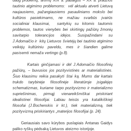
daug problemų, artimų XIX a. pabaigos – XX a. pradžios
tautinio atgimimo problemoms: vėl aktualu atverti Lietuvą
naujausiems, pažangiausiems pasauliniams mokslo bei
kultūros pasiekimams, ne mažiau svarbūs įvairūs
socialiniai klausimai, santykių su kitomis tautomis
problemos, tautos vienybės bei skirtingų pažiūrų žmonių
savitarpio tolerancijos idėjos. Susipažindami su
J.Adomaičio ir kitų Lietuvos švietėjų bei tautinio atgimimo
veikėjų kultūriniu paveldu, mes ir šiandien galime
pasisemti nemaža vertingo (p.8).
Kartais ginčijamasi ir dėl J.Adomaičio filosofinių
pažiūrų, – buvusios jos pozityvistinės ar materialistinės.
Šiuo klausimu reikia pasakyti štai ką. Mums dar kartais
trukdo tarybinėje filosofinėje literatūroje įsigalėjęs
schematizmas, kuriame tarpo pozityvizmo ir materializmo
supriešinimas, pirmąjį vienareikšmiškai priskiriant
idealistinei filosofijai. Labiau teisūs yra katalikiškieji
filosofai (J.Bochenskis ir kt.), tiek materializmą, tiek
pozityvizmą priskiriantys „materijos filosofijai (p. 24).
Geriausiais savo kūrybos puslapiais Antanas Gaidys
paliko ryškų pėdsaką Lietuvos ateizmo istorijoje.