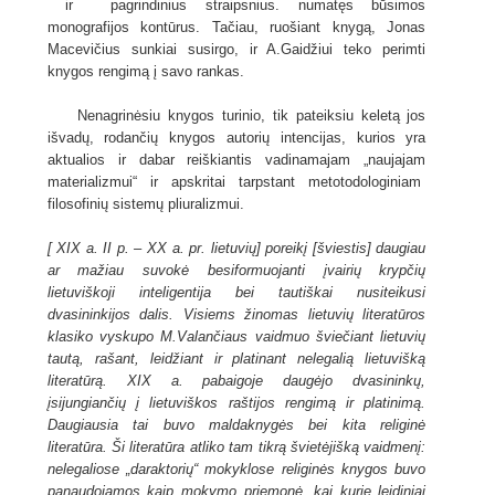
ir pagrindinius straipsnius. numatęs būsimos
monografijos kontūrus. Tačiau, ruošiant knygą, Jonas
Macevičius sunkiai susirgo, ir A.Gaidžiui teko perimti
knygos rengimą į savo rankas.
Nenagrinėsiu knygos turinio, tik pateiksiu keletą jos
išvadų, rodančių knygos autorių intencijas, kurios yra
aktualios ir dabar reiškiantis vadinamajam „naujajam
materializmui“ ir apskritai tarpstant metotodologiniam
filosofinių sistemų pliuralizmui.
[ XIX a. II p. – XX a. pr. lietuvių] poreikį [šviestis] daugiau
ar mažiau suvokė besiformuojanti įvairių krypčių
lietuviškoji inteligentija bei tautiškai nusiteikusi
dvasininkijos dalis. Visiems žinomas lietuvių literatūros
klasiko vyskupo M.Valančiaus vaidmuo šviečiant lietuvių
tautą, rašant, leidžiant ir platinant nelegalią lietuvišką
literatūrą. XIX a. pabaigoje daugėjo dvasininkų,
įsijungiančių į lietuviškos raštijos rengimą ir platinimą.
Daugiausia tai buvo maldaknygės bei kita religinė
literatūra. Ši literatūra atliko tam tikrą švietėjišką vaidmenį:
nelegaliose „daraktorių“ mokyklose religinės knygos buvo
panaudojamos kaip mokymo priemonė, kai kurie leidiniai