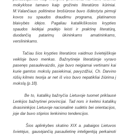
mokyklose tarnavo kaip grožinės literatūros kūriniai.
M.Valančiaus politinėse brošiūrose buvo išdėstyta pirmoji
kovos su spaudos draudimu programa, platinamos
blaivybės idėjos. Pagaliau katalikiškosios krypties
spaudos leidėjai pradėjo leisti ir praktinę literatūrą,
duodančią patarimų ūkininkams amatininkams,
verslininkams.
Tačiau šios krypties literatūros vaidmuo švietėjiškoje
veikloje buvo menkas. Bažnytinėje literatūroje vyravo
pasenęs pasaulėvaizdis, joje buvo neigiamai vertinami kai
kurie gamtos mokslų pasiekimai, pavyzdžiui, Ch. Darvino
rūšių kilmės teorija ar net iš viso buvo nepatikliai žiūrima į
mokslą (p.18).
Be to, katalikų bažnyčia Lietuvoje tuomet priklausė
Lenkijos bažnytinei provincijai. Tad nors ir keitėsi katalikų
dvasininkijos Lietuvoje nacionalinė sudėtis bei orientacijos,
joje dar buvo stiprios lenkinimo tendencijos.
Šios aplinkybes skatino XIX a. pabaigos Lietuvos
švietėjus, gausėjančią pasaulietinę inteligentiją perkainoti