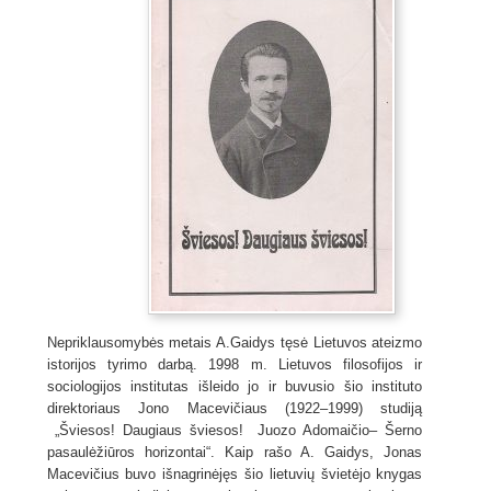
Nepriklausomybės metais A.Gaidys tęsė Lietuvos ateizmo
istorijos tyrimo darbą. 1998 m. Lietuvos filosofijos ir
sociologijos institutas išleido jo ir buvusio šio instituto
direktoriaus Jono Macevičiaus (1922–1999) studiją
„Šviesos! Daugiaus šviesos! Juozo Adomaičio– Šerno
pasaulėžiūros horizontai“. Kaip rašo A. Gaidys, Jonas
Macevičius buvo išnagrinėjęs šio lietuvių švietėjo knygas