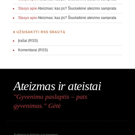
Stasys
apie
Ateizmas: kas jis? Šiuolaikinė ateizmo samprata
Stasys
apie
Ateizmas: kas jis? Šiuolaikinė ateizmo samprata
♣ UŽSISAKYTI RSS SRAUTĄ
Įrašai (RSS)
Komentarai (RSS)
Ateizmas ir ateistai
"Gyvenimo paslaptis – pats
gyvenimas." Gėtė