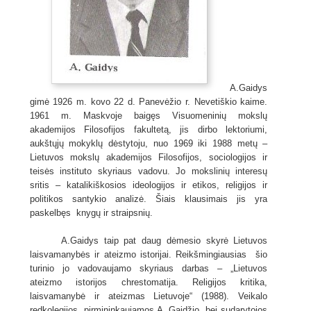
A.Gaidys
gimė 1926 m. kovo 22 d. Panevėžio r. Nevetiškio kaime.
1961 m. Maskvoje baigęs Visuomeninių mokslų
akademijos Filosofijos fakultetą, jis dirbo lektoriumi,
aukštųjų mokyklų dėstytoju, nuo 1969 iki 1988 metų –
Lietuvos mokslų akademijos Filosofijos, sociologijos ir
teisės instituto skyriaus vadovu. Jo mokslinių interesų
sritis – katalikiškosios ideologijos ir etikos, religijos ir
politikos santykio analizė. Šiais klausimais jis yra
paskelbęs knygų ir straipsnių.
A.Gaidys taip pat daug dėmesio skyrė Lietuvos
laisvamanybės ir ateizmo istorijai. Reikšmingiausias šio
turinio jo vadovaujamo skyriaus darbas – „Lietuvos
ateizmo istorijos chrestomatija. Religijos kritika,
laisvamanybė ir ateizmas Lietuvoje“ (1988). Veikalo
redkolegijos, pirmininkaujamos A. Gaidžio, bei sudarytojos