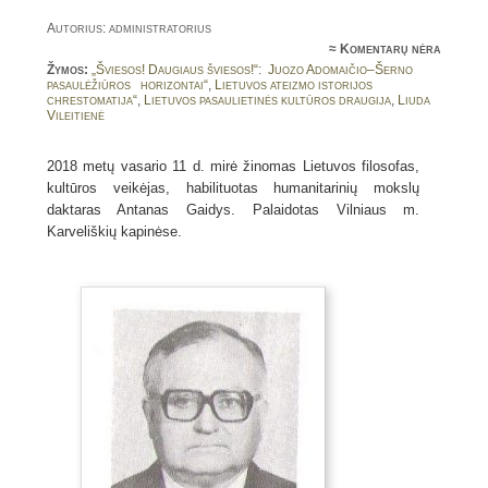
Autorius: administratorius
≈
Komentarų nėra
Žymos:
„Šviesos! Daugiaus šviesos!“: Juozo Adomaičio–Šerno
pasaulėžiūros horizontai“
,
Lietuvos ateizmo istorijos
chrestomatija“
,
Lietuvos pasaulietinės kultūros draugija
,
Liuda
Vileitienė
2018 metų vasario 11 d. mirė žinomas Lietuvos filosofas,
kultūros veikėjas, habilituotas humanitarinių mokslų
daktaras Antanas Gaidys. Palaidotas Vilniaus m.
Karveliškių kapinėse.